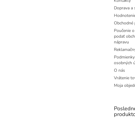
Kontakty
Doprava a 
Hodnoteni
Obchodné 
Poučenie o 
podať obch
nápravu
Reklamačný
Podmienky
osobných ú
O nás
Vrátenie to
Moja objed
Posledn
produkt