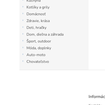
Kuchyňa
l
Kotlíky a grily
Domácnosť
Zdravie, krása
Deti, hračky
Dom, dieľna a záhrada
Šport, outdoor
Móda, doplnky
Auto-moto
Chovateľstvo
Z
á
p
ä
t
Informác
i
e