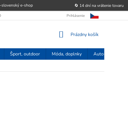
-slovenský e‑shop
🔄 14 dní na vrátenie tovaru
 OBCHODU
OBCHODNÉ PODMIENKY
Prihlásenie
POUČENIE O PRÁVE SP
NÁKUPNÝ
Prázdny košík
KOŠÍK
Šport, outdoor
Móda, doplnky
Auto-moto