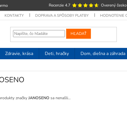
Recenzie 4.7
Overený česko
armo
KONTAKTY
DOPRAVA A SPÔSOBY PLATBY
HODNOTENIE
HĽADAŤ
Zdravie, krása
Deti, hračky
Dom, dieľna a záhrada
NOSENO
produkty značky
JANOSENO
sa nenašli...