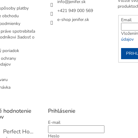
Vložte svo
info
@
jenifer.sk
produktoc
spôsoby platby
+421 949 000 569
e obchodu
e-shop jenifer.sk
Email
podmienky
práve spotrebiteľa
Vložením
odníkovi žiadosť o
údajov
 poriadok
PRIH
 ochrany
dajov
varu
návka
é hodnotenie
Prihlásenie
ov
E-mail
Perfect Home Tĺčik na mäso so sekáčikom, 56893
Heslo