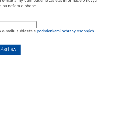
j e-mail a my Vám budeme zasielať informácie o nových
h na našom e-shope.
 e-mailu súhlasíte s
podmienkami ochrany osobných
LÁSIŤ SA