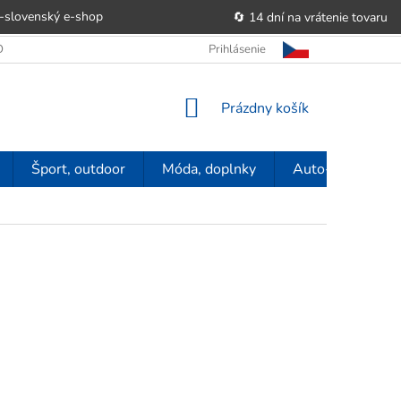
-slovenský e‑shop
🔄 14 dní na vrátenie tovaru
 OBCHODU
OBCHODNÉ PODMIENKY
Prihlásenie
POUČENIE O PRÁVE SP
NÁKUPNÝ
Prázdny košík
KOŠÍK
Šport, outdoor
Móda, doplnky
Auto-moto