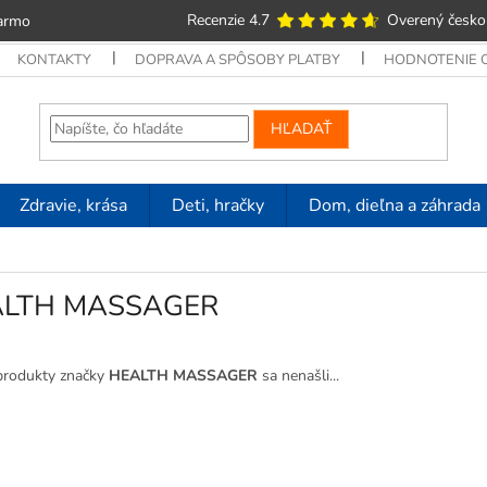
Recenzie 4.7
Overený česko
armo
KONTAKTY
DOPRAVA A SPÔSOBY PLATBY
HODNOTENIE
HĽADAŤ
Zdravie, krása
Deti, hračky
Dom, dieľna a záhrada
ALTH MASSAGER
produkty značky
HEALTH MASSAGER
sa nenašli...