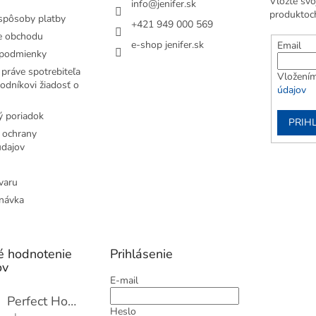
Vložte svo
info
@
jenifer.sk
produktoc
spôsoby platby
+421 949 000 569
e obchodu
e-shop jenifer.sk
Email
podmienky
práve spotrebiteľa
Vložením
odníkovi žiadosť o
údajov
 poriadok
PRIH
 ochrany
dajov
varu
návka
é hodnotenie
Prihlásenie
ov
E-mail
Perfect Home Tĺčik na mäso so sekáčikom, 56893
Heslo