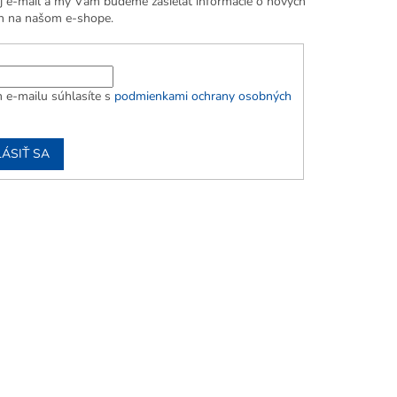
j e-mail a my Vám budeme zasielať informácie o nových
h na našom e-shope.
 e-mailu súhlasíte s
podmienkami ochrany osobných
LÁSIŤ SA