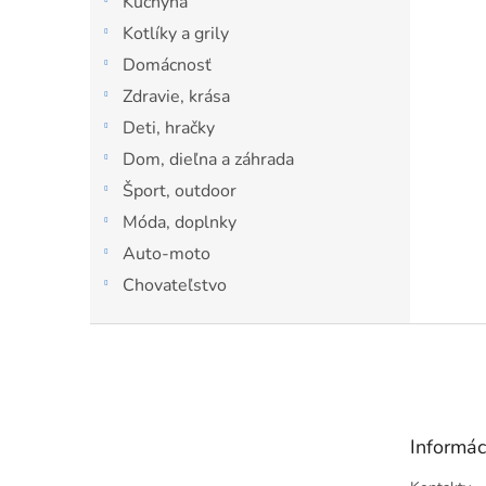
Kuchyňa
l
Kotlíky a grily
Domácnosť
Zdravie, krása
Deti, hračky
Dom, dieľna a záhrada
Šport, outdoor
Móda, doplnky
Auto-moto
Chovateľstvo
Z
á
p
ä
t
Informác
i
e