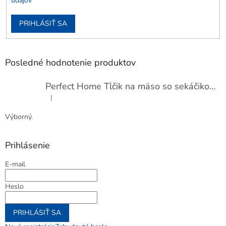
údajov
PRIHLÁSIŤ SA
Posledné hodnotenie produktov
Perfect Home Tĺčik na mäso so sekáčikom, 56893
|
Hodnotenie produktu je 5 z 5 hviezdičiek.
Výborný.
Prihlásenie
E-mail
Heslo
PRIHLÁSIŤ SA