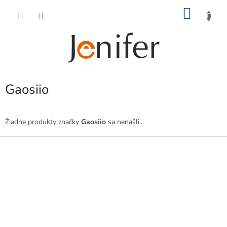
Prejsť
NÁKU
na
obsah
KOŠÍK
Gaosiio
Žiadne produkty značky
Gaosiio
sa nenašli...
Z
á
p
ä
t
i
e