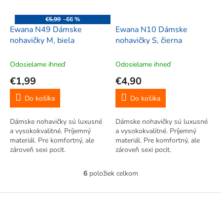
€5,99
–66 %
Ewana N49 Dámske
Ewana N10 Dámske
nohavičky M, biela
nohavičky S, čierna
Odosielame ihneď
Odosielame ihneď
€1,99
€4,90
Do košíka
Do košíka
Dámske nohavičky sú luxusné
Dámske nohavičky sú luxusné
a vysokokvalitné. Príjemný
a vysokokvalitné. Príjemný
materiál. Pre komfortný, ale
materiál. Pre komfortný, ale
zároveň sexi pocit.
zároveň sexi pocit.
6
položiek celkom
O
v
l
Z
á
á
d
p