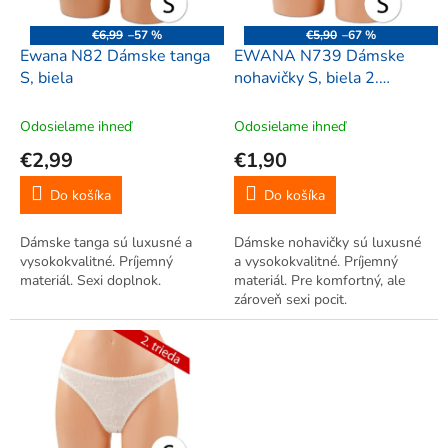
r
d
o
u
€6,99
–57 %
€5,90
–67 %
d
k
Ewana N82 Dámske tanga
EWANA N739 Dámske
u
t
S, biela
nohavičky S, biela 2.
k
o
TRIEDA
t
v
Odosielame ihneď
Odosielame ihneď
o
€2,99
€1,90
v
Do košíka
Do košíka
Dámske tanga sú luxusné a
Dámske nohavičky sú luxusné
vysokokvalitné. Príjemný
a vysokokvalitné. Príjemný
materiál. Sexi doplnok.
materiál. Pre komfortný, ale
zároveň sexi pocit.