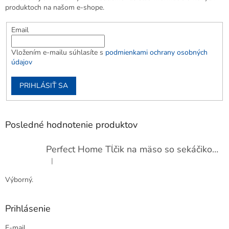
produktoch na našom e-shope.
Email
Vložením e-mailu súhlasíte s
podmienkami ochrany osobných
údajov
PRIHLÁSIŤ SA
Posledné hodnotenie produktov
Perfect Home Tĺčik na mäso so sekáčikom, 56893
|
Hodnotenie produktu je 5 z 5 hviezdičiek.
Výborný.
Prihlásenie
E-mail