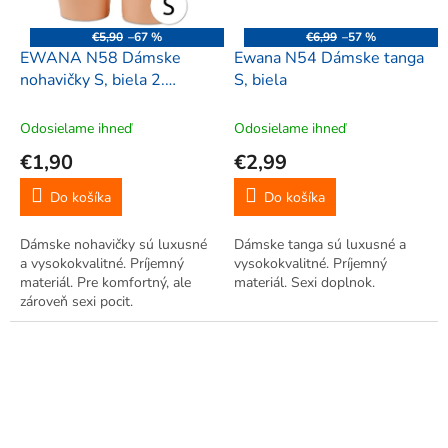
€5,90
–67 %
€6,99
–57 %
EWANA N58 Dámske
Ewana N54 Dámske tanga
nohavičky S, biela 2.
S, biela
TRIEDA
Odosielame ihneď
Odosielame ihneď
€1,90
€2,99
Do košíka
Do košíka
Dámske nohavičky sú luxusné
Dámske tanga sú luxusné a
a vysokokvalitné. Príjemný
vysokokvalitné. Príjemný
materiál. Pre komfortný, ale
materiál. Sexi doplnok.
zároveň sexi pocit.