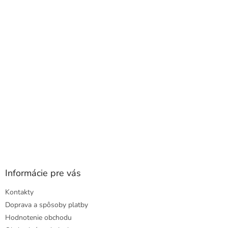
a
ä
c
t
i
i
e
e
p
r
v
k
y
v
ý
p
i
s
u
Informácie pre vás
Kontakty
Doprava a spôsoby platby
Hodnotenie obchodu