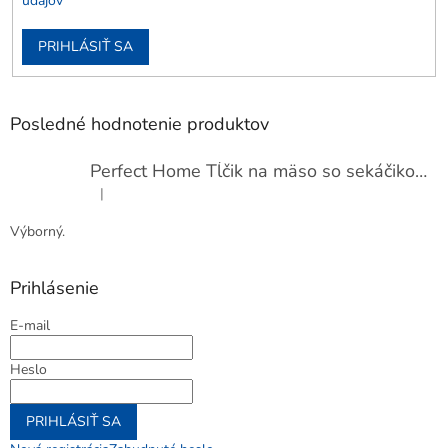
údajov
PRIHLÁSIŤ SA
Posledné hodnotenie produktov
Perfect Home Tĺčik na mäso so sekáčikom, 56893
|
Hodnotenie produktu je 5 z 5 hviezdičiek.
Výborný.
Prihlásenie
E-mail
Heslo
PRIHLÁSIŤ SA