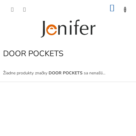
Prejsť
NÁKU
na
obsah
KOŠÍK
DOOR POCKETS
Žiadne produkty značky
DOOR POCKETS
sa nenašli...
Z
á
p
ä
t
i
e