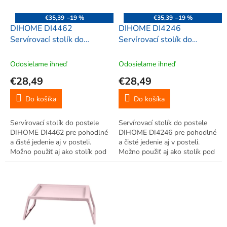
r
d
o
u
€35,39
–19 %
€35,39
–19 %
d
k
DIHOME DI4462
DIHOME DI4246
u
t
Servírovací stolík do
Servírovací stolík do
k
o
postele plastový,
postele plastový,
t
v
54,4x35,7x26,3cm, biela
54,4x35,7x26,3cm, zelená
Odosielame ihneď
Odosielame ihneď
o
€28,49
€28,49
v
Do košíka
Do košíka
Servírovací stolík do postele
Servírovací stolík do postele
DIHOME DI4462 pre pohodlné
DIHOME DI4246 pre pohodlné
a čisté jedenie aj v posteli.
a čisté jedenie aj v posteli.
Možno použiť aj ako stolík pod
Možno použiť aj ako stolík pod
notebook.
notebook.