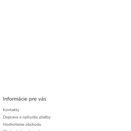
a
ä
c
t
i
i
e
e
p
r
v
k
y
v
ý
p
i
s
u
Informácie pre vás
Kontakty
Doprava a spôsoby platby
Hodnotenie obchodu