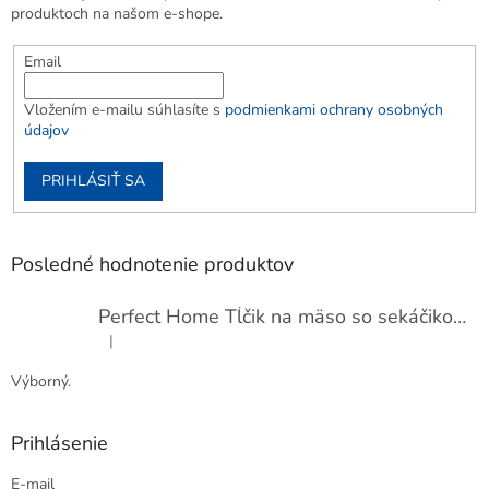
produktoch na našom e-shope.
Email
Vložením e-mailu súhlasíte s
podmienkami ochrany osobných
údajov
PRIHLÁSIŤ SA
Posledné hodnotenie produktov
Perfect Home Tĺčik na mäso so sekáčikom, 56893
|
Hodnotenie produktu je 5 z 5 hviezdičiek.
Výborný.
Prihlásenie
E-mail