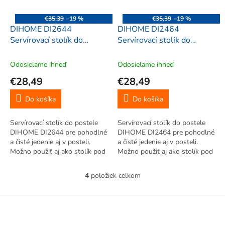
€35,39
–19 %
€35,39
–19 %
DIHOME DI2644
DIHOME DI2464
Servírovací stolík do
Servírovací stolík do
postele plastový,
postele plastový,
54,4x35,7x26,3cm, ružová
54,4x35,7x26,3cm, sivá
Odosielame ihneď
Odosielame ihneď
€28,49
€28,49
Do košíka
Do košíka
Servírovací stolík do postele
Servírovací stolík do postele
DIHOME DI2644 pre pohodlné
DIHOME DI2464 pre pohodlné
a čisté jedenie aj v posteli.
a čisté jedenie aj v posteli.
Možno použiť aj ako stolík pod
Možno použiť aj ako stolík pod
notebook.
notebook.
4
položiek celkom
O
v
l
Z
á
á
d
p