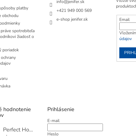
Vložte svo
info
@
jenifer.sk
produktoc
spôsoby platby
+421 949 000 569
e obchodu
e-shop jenifer.sk
Email
podmienky
práve spotrebiteľa
Vložením
odníkovi žiadosť o
údajov
 poriadok
PRIH
 ochrany
dajov
varu
návka
é hodnotenie
Prihlásenie
ov
E-mail
Perfect Home Tĺčik na mäso so sekáčikom, 56893
Heslo