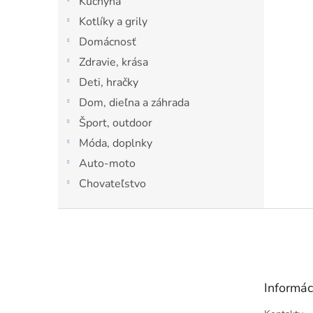
Kuchyňa
l
Kotlíky a grily
Domácnosť
Zdravie, krása
Deti, hračky
Dom, dieľna a záhrada
Šport, outdoor
Móda, doplnky
Auto-moto
Chovateľstvo
Z
á
p
ä
t
Informác
i
e