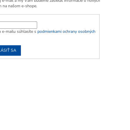
j e-mail a my Vám budeme zasielať informácie o nových
h na našom e-shope.
 e-mailu súhlasíte s
podmienkami ochrany osobných
LÁSIŤ SA