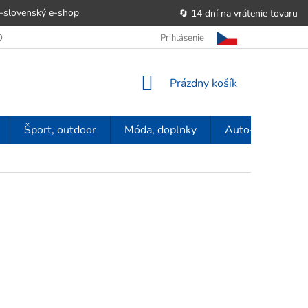
-slovenský e‑shop
🔄 14 dní na vrátenie tovaru
 OBCHODU
OBCHODNÉ PODMIENKY
Prihlásenie
POUČENIE O PRÁVE SP
NÁKUPNÝ
Prázdny košík
KOŠÍK
Šport, outdoor
Móda, doplnky
Auto-moto