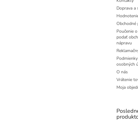
Kontakty
Doprava a 
Hodnoteni
Obchodné 
Poučenie o 
podať obch
nápravu
Reklamačný
Podmienky
osobných ú
O nás
Vrátenie to
Moja objed
Posledn
produkt