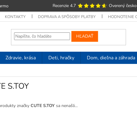
Recenzie 4.7
Overený česko
armo
KONTAKTY
DOPRAVA A SPÔSOBY PLATBY
HODNOTENIE
HĽADAŤ
Zdravie, krása
Deti, hračky
Dom, dieľna a záhrada
E S.TOY
produkty značky
CUTE S.TOY
sa nenašli...