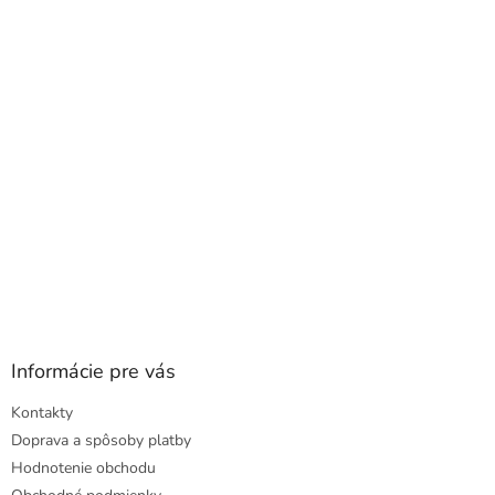
a
ä
c
t
i
i
e
e
p
r
v
k
y
v
ý
p
i
s
u
Informácie pre vás
Kontakty
Doprava a spôsoby platby
Hodnotenie obchodu