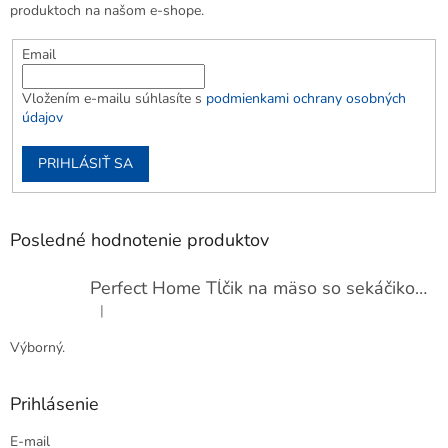
produktoch na našom e-shope.
Email
Vložením e-mailu súhlasíte s
podmienkami ochrany osobných
údajov
PRIHLÁSIŤ SA
Posledné hodnotenie produktov
Perfect Home Tĺčik na mäso so sekáčikom, 56893
|
Hodnotenie produktu je 5 z 5 hviezdičiek.
Výborný.
Prihlásenie
E-mail