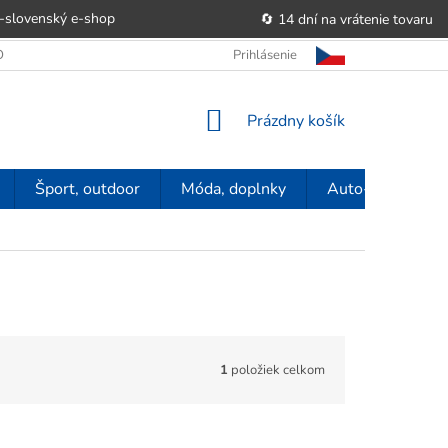
-slovenský e‑shop
🔄 14 dní na vrátenie tovaru
 OBCHODU
OBCHODNÉ PODMIENKY
Prihlásenie
POUČENIE O PRÁVE SP
NÁKUPNÝ
Prázdny košík
KOŠÍK
Šport, outdoor
Móda, doplnky
Auto-moto
1
položiek celkom