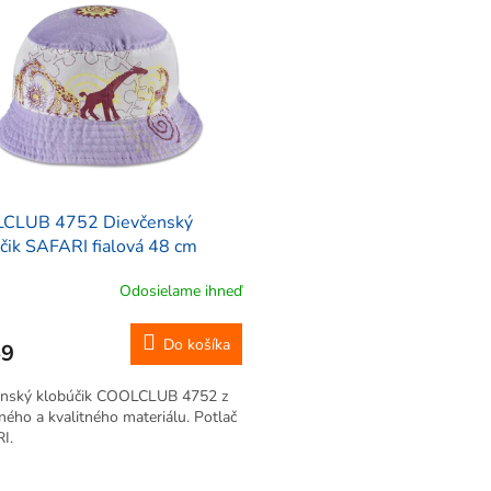
CLUB 4752 Dievčenský
čik SAFARI fialová 48 cm
Odosielame ihneď
Do košíka
59
enský klobúčik COOLCLUB 4752 z
ného a kvalitného materiálu. Potlač
I.
O