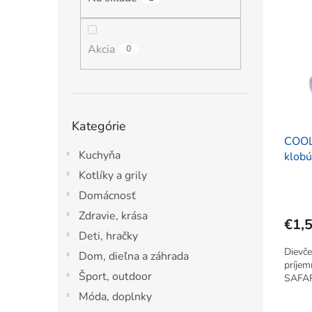
ý
i
l
p
e
i
p
s
Akcia
r
0
p
o
r
d
o
u
d
k
Preskočiť
Kategórie
u
t
kategórie
k
COOL
o
Kuchyňa
t
klobú
v
o
Kotlíky a grily
v
Domácnosť
Zdravie, krása
€1,
Deti, hračky
Dievč
Dom, dieľna a záhrada
príjem
Šport, outdoor
SAFAR
Móda, doplnky