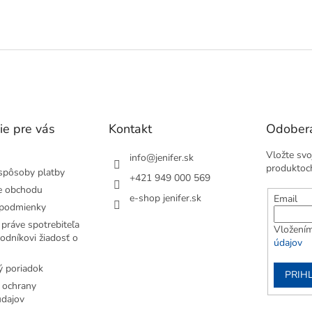
v
l
á
d
a
c
i
e
p
ie pre vás
Kontakt
Odobera
r
v
Vložte svo
k
info
@
jenifer.sk
produktoc
y
spôsoby platby
+421 949 000 569
v
e obchodu
ý
e-shop jenifer.sk
Email
podmienky
p
i
práve spotrebiteľa
Vložením
s
odníkovi žiadosť o
údajov
u
 poriadok
PRIH
 ochrany
dajov