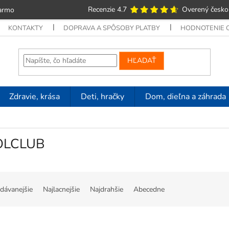
Recenzie 4.7
Overený česko
armo
KONTAKTY
DOPRAVA A SPÔSOBY PLATBY
HODNOTENIE
HĽADAŤ
Zdravie, krása
Deti, hračky
Dom, dieľna a záhrada
OLCLUB
dávanejšie
Najlacnejšie
Najdrahšie
Abecedne