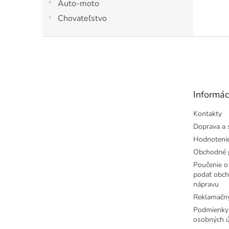
Auto-moto
Chovateľstvo
Z
á
p
ä
t
Informác
i
e
Kontakty
Doprava a 
Hodnoteni
Obchodné 
Poučenie o 
podať obch
nápravu
Reklamačný
Podmienky
osobných ú