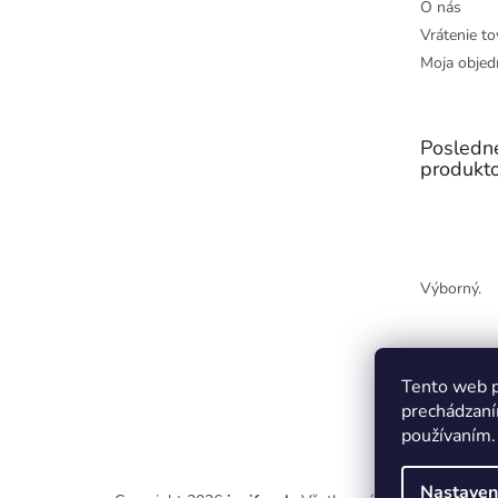
O nás
Vrátenie to
Moja objed
Posledn
produkt
Výborný.
Tento web p
prechádzaní
používaním.
Nastaven