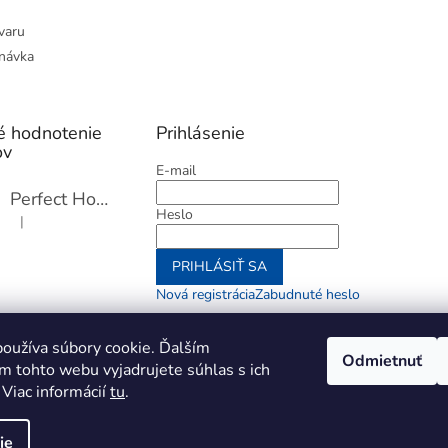
varu
návka
é hodnotenie
Prihlásenie
ov
E-mail
Perfect Home Tĺčik na mäso so sekáčikom, 56893
Heslo
|
Hodnotenie produktu je 5 z 5 hviezdičiek.
PRIHLÁSIŤ SA
Nová registrácia
Zabudnuté heslo
alebo
oužíva súbory cookie. Ďalším
Odmietnuť
m tohto webu vyjadrujete súhlas s ich
Prihlásiť sa cez Go
 Viac informácií
tu
.
ie