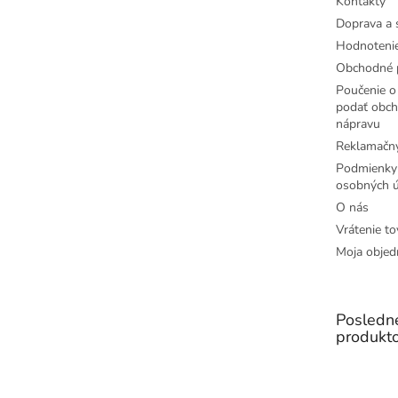
Kontakty
Doprava a 
Hodnoteni
Obchodné 
Poučenie o 
podať obch
nápravu
Reklamačný
Podmienky
osobných ú
O nás
Vrátenie to
Moja objed
Posledn
produkt