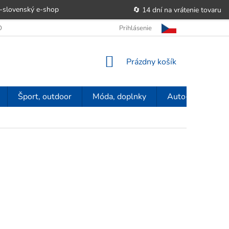
-slovenský e‑shop
🔄 14 dní na vrátenie tovaru
 OBCHODU
OBCHODNÉ PODMIENKY
Prihlásenie
POUČENIE O PRÁVE SP
NÁKUPNÝ
Prázdny košík
KOŠÍK
Šport, outdoor
Móda, doplnky
Auto-moto