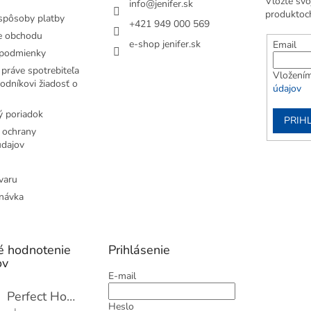
Vložte svo
info
@
jenifer.sk
produktoc
spôsoby platby
+421 949 000 569
e obchodu
e-shop jenifer.sk
Email
podmienky
práve spotrebiteľa
Vložením
odníkovi žiadosť o
údajov
 poriadok
PRIH
 ochrany
dajov
varu
návka
é hodnotenie
Prihlásenie
ov
E-mail
Perfect Home Tĺčik na mäso so sekáčikom, 56893
Heslo