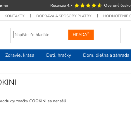
Recenzie 4.7
Overený česko
armo
KONTAKTY
DOPRAVA A SPÔSOBY PLATBY
HODNOTENIE
HĽADAŤ
Zdravie, krása
Deti, hračky
Dom, dieľna a záhrada
KINI
produkty značky
COOKINI
sa nenašli...