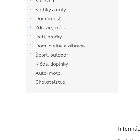
Kuchyňa
l
Kotlíky a grily
Domácnosť
Zdravie, krása
Deti, hračky
Dom, dieľna a záhrada
Šport, outdoor
Móda, doplnky
Auto-moto
Chovateľstvo
Z
á
p
ä
t
Informác
i
e