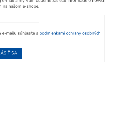
j e-mail a my Vám budeme zasielať informácie o nových
h na našom e-shope.
 e-mailu súhlasíte s
podmienkami ochrany osobných
LÁSIŤ SA