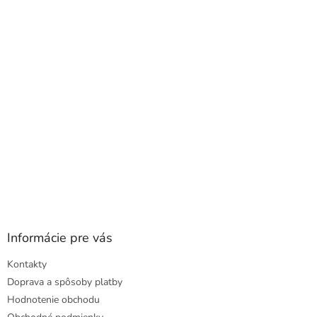
a
ä
c
t
i
i
e
e
p
r
v
k
y
v
ý
p
i
s
u
Informácie pre vás
Kontakty
Doprava a spôsoby platby
Hodnotenie obchodu