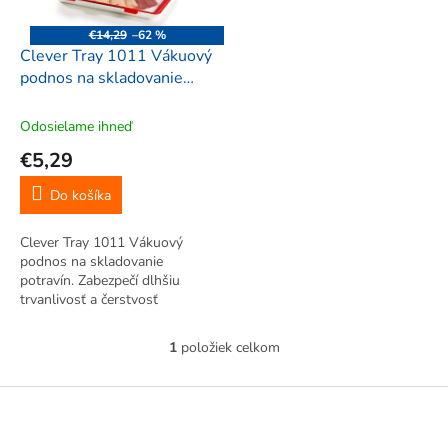
r
d
o
u
€14,29
–62 %
d
k
Clever Tray 1011 Vákuový
u
t
podnos na skladovanie
k
o
potravín 30x22,3 cm
t
v
Odosielame ihneď
o
€5,29
v
Do košíka
Clever Tray 1011 Vákuový
podnos na skladovanie
potravín. Zabezpečí dlhšiu
trvanlivosť a čerstvosť
potravín. Tácka určená na
servírovanie a uskladnenie
1
položiek celkom
O
potravín. Vzduchotesné
v
zabalenie. Šetrí miesto. Chráni
l
Z
životné prostredie.
á
á
d
p