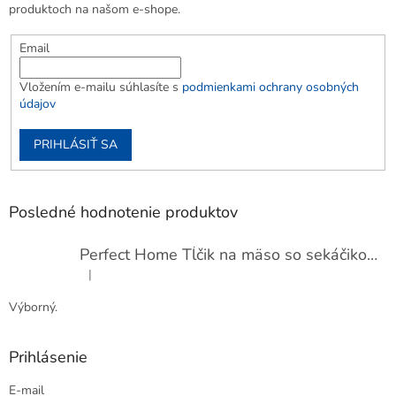
produktoch na našom e-shope.
Email
Vložením e-mailu súhlasíte s
podmienkami ochrany osobných
údajov
PRIHLÁSIŤ SA
Posledné hodnotenie produktov
Perfect Home Tĺčik na mäso so sekáčikom, 56893
|
Hodnotenie produktu je 5 z 5 hviezdičiek.
Výborný.
Prihlásenie
E-mail