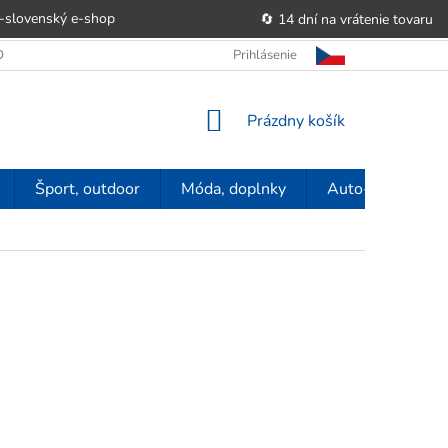
-slovenský e‑shop
🔄 14 dní na vrátenie tovaru
 OBCHODU
OBCHODNÉ PODMIENKY
Prihlásenie
POUČENIE O PRÁVE SP
NÁKUPNÝ
Prázdny košík
KOŠÍK
Šport, outdoor
Móda, doplnky
Auto-moto