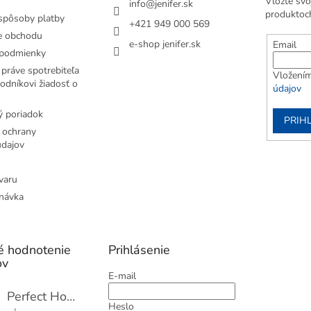
Vložte svo
info
@
jenifer.sk
produktoc
spôsoby platby
+421 949 000 569
e obchodu
e-shop jenifer.sk
Email
podmienky
práve spotrebiteľa
Vložením
odníkovi žiadosť o
údajov
 poriadok
PRIH
 ochrany
dajov
varu
návka
é hodnotenie
Prihlásenie
ov
E-mail
Perfect Home Tĺčik na mäso so sekáčikom, 56893
Heslo