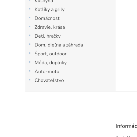
Kuchyňa
l
Kotlíky a grily
Domácnosť
Zdravie, krása
Deti, hračky
Dom, dieľna a záhrada
Šport, outdoor
Móda, doplnky
Auto-moto
Chovateľstvo
Z
á
p
ä
t
Informác
i
e