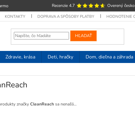
Recenzie 4.7
Overený česko
armo
KONTAKTY
DOPRAVA A SPÔSOBY PLATBY
HODNOTENIE
HĽADAŤ
Zdravie, krása
Deti, hračky
Dom, dieľna a záhrada
anReach
produkty značky
CleanReach
sa nenašli...