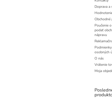
Kontakty
Doprava a 
Hodnoteni
Obchodné 
Poučenie o 
podať obch
nápravu
Reklamačný
Podmienky
osobných ú
O nás
Vrátenie to
Moja objed
Posledn
produkt