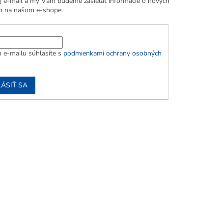
j e-mail a my Vám budeme zasielať informácie o nových
h na našom e-shope.
 e-mailu súhlasíte s
podmienkami ochrany osobných
LÁSIŤ SA