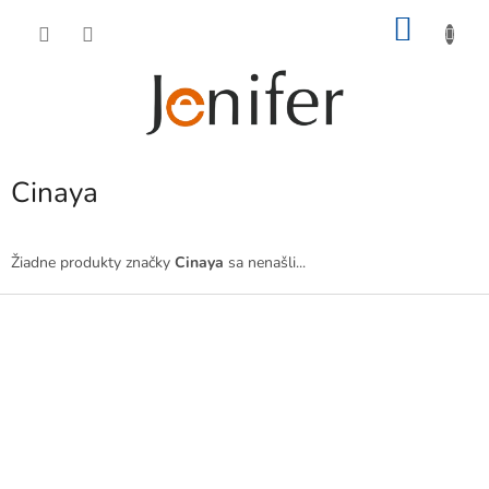
Prejsť
NÁKU
na
obsah
KOŠÍK
Cinaya
Žiadne produkty značky
Cinaya
sa nenašli...
Z
á
p
ä
t
i
e