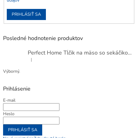
údajov
PRIHLÁSIŤ SA
Posledné hodnotenie produktov
Perfect Home Tĺčik na mäso so sekáčikom, 56893
|
Hodnotenie produktu je 5 z 5 hviezdičiek.
Výborný.
Prihlásenie
E-mail
Heslo
PRIHLÁSIŤ SA