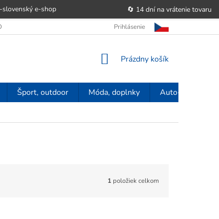
-slovenský e‑shop
🔄 14 dní na vrátenie tovaru
 OBCHODU
OBCHODNÉ PODMIENKY
Prihlásenie
POUČENIE O PRÁVE SP
NÁKUPNÝ
Prázdny košík
KOŠÍK
Šport, outdoor
Móda, doplnky
Auto-moto
1
položiek celkom