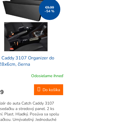
€9,99
–54 %
 Caddy 3107 Organizer do
28x6cm, čierna
Odosielame ihneď
Do košíka
59
izér do auta Catch Caddy 3107
sedačku a stredový panel. 2 ks
ní. Plast. Hladký. Posúva sa spolu
dačkou. Umývateľný. Jednoduché
e.