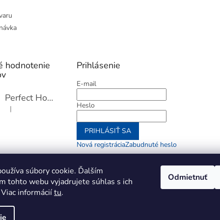
varu
návka
é hodnotenie
Prihlásenie
ov
E-mail
Perfect Home Tĺčik na mäso so sekáčikom, 56893
Heslo
|
Hodnotenie produktu je 5 z 5 hviezdičiek.
PRIHLÁSIŤ SA
Nová registrácia
Zabudnuté heslo
alebo
oužíva súbory cookie. Ďalším
Odmietnuť
m tohto webu vyjadrujete súhlas s ich
Prihlásiť sa cez Go
 Viac informácií
tu
.
ie