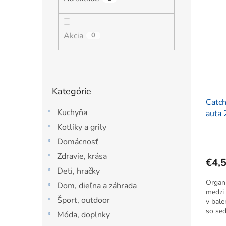
ý
i
l
p
e
i
p
s
Akcia
r
0
p
o
r
d
o
u
d
k
Preskočiť
Kategórie
u
t
kategórie
k
Catch
o
Kuchyňa
t
auta 
v
o
Kotlíky a grily
v
Domácnosť
Zdravie, krása
€4,
Deti, hračky
Organ
Dom, dieľna a záhrada
medzi 
Šport, outdoor
v bale
so se
Móda, doplnky
použiti