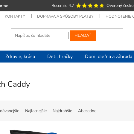
Recenzie 4.7
Overený česko
armo
KONTAKTY
DOPRAVA A SPÔSOBY PLATBY
HODNOTENIE
HĽADAŤ
Zdravie, krása
Deti, hračky
Dom, dieľna a záhrada
ch Caddy
dávanejšie
Najlacnejšie
Najdrahšie
Abecedne