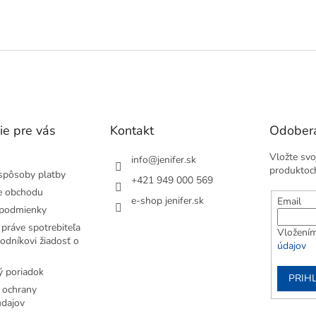
O
v
l
á
d
a
c
i
e
ie pre vás
Kontakt
Odobera
p
r
Vložte svo
v
info
@
jenifer.sk
produktoc
k
spôsoby platby
+421 949 000 569
y
e obchodu
v
e-shop jenifer.sk
Email
podmienky
ý
p
práve spotrebiteľa
Vložením
i
odníkovi žiadosť o
údajov
s
u
 poriadok
PRIH
 ochrany
dajov