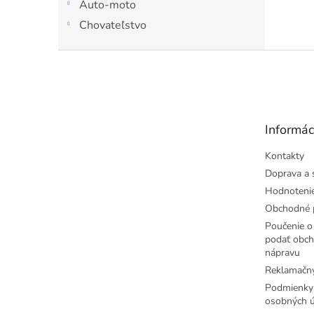
Auto-moto
Chovateľstvo
Z
á
p
ä
t
Informác
i
e
Kontakty
Doprava a 
Hodnoteni
Obchodné 
Poučenie o 
podať obch
nápravu
Reklamačný
Podmienky
osobných ú