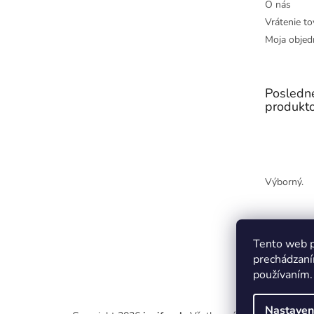
O nás
Vrátenie to
Moja objed
Posledn
produkt
Výborný.
Tento web p
prechádzaní
používaním.
Nastaven