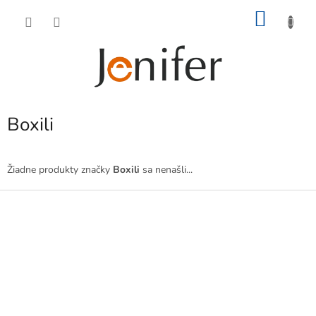
Prejsť
NÁKU
na
obsah
KOŠÍK
Boxili
Žiadne produkty značky
Boxili
sa nenašli...
Z
á
p
ä
t
i
e