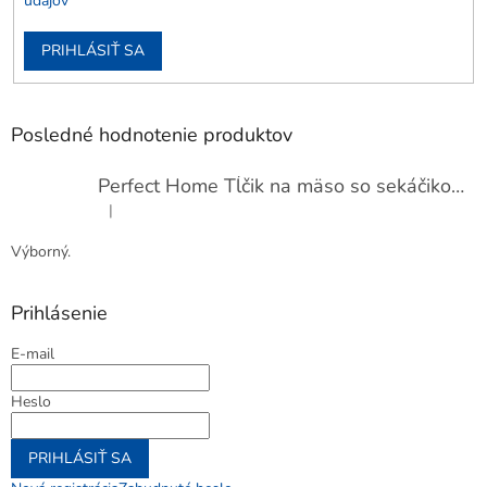
údajov
PRIHLÁSIŤ SA
Posledné hodnotenie produktov
Perfect Home Tĺčik na mäso so sekáčikom, 56893
|
Hodnotenie produktu je 5 z 5 hviezdičiek.
Výborný.
Prihlásenie
E-mail
Heslo
PRIHLÁSIŤ SA