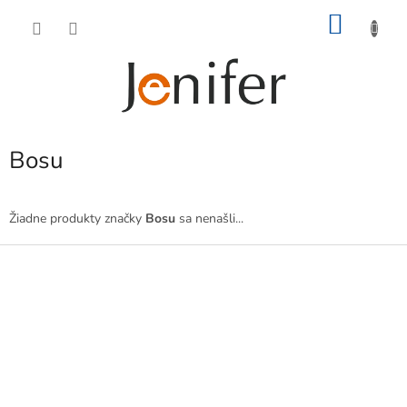
Prejsť
NÁKU
na
obsah
KOŠÍK
Bosu
Žiadne produkty značky
Bosu
sa nenašli...
Z
á
p
ä
t
i
e