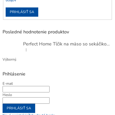
údajov
PRIHLÁSIŤ SA
Posledné hodnotenie produktov
Perfect Home Tĺčik na mäso so sekáčikom, 56893
|
Hodnotenie produktu je 5 z 5 hviezdičiek.
Výborný.
Prihlásenie
E-mail
Heslo
PRIHLÁSIŤ SA