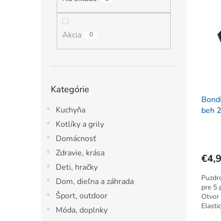
ý
i
l
p
e
i
p
s
Akcia
r
0
p
o
r
d
o
u
d
k
Preskočiť
Kategórie
u
t
kategórie
Bondi
k
o
Kuchyňa
beh 2
t
v
o
Kotlíky a grily
v
Domácnosť
Zdravie, krása
€4,
Deti, hračky
Puzdr
Dom, dieľna a záhrada
pre 5 
Šport, outdoor
Otvor 
Elasti
Móda, doplnky