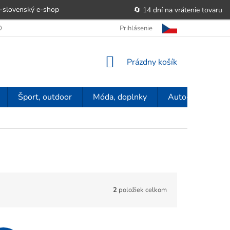
-slovenský e‑shop
🔄 14 dní na vrátenie tovaru
 OBCHODU
OBCHODNÉ PODMIENKY
Prihlásenie
POUČENIE O PRÁVE SP
NÁKUPNÝ
Prázdny košík
KOŠÍK
Šport, outdoor
Móda, doplnky
Auto-moto
2
položiek celkom