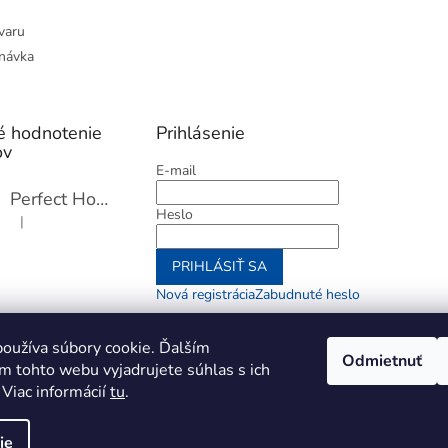
varu
návka
é hodnotenie
Prihlásenie
ov
E-mail
Perfect Home Tĺčik na mäso so sekáčikom, 56893
Heslo
|
Hodnotenie produktu je 5 z 5 hviezdičiek.
PRIHLÁSIŤ SA
Nová registrácia
Zabudnuté heslo
alebo
oužíva súbory cookie. Ďalším
Odmietnuť
m tohto webu vyjadrujete súhlas s ich
Prihlásiť sa cez Go
 Viac informácií
tu
.
ie