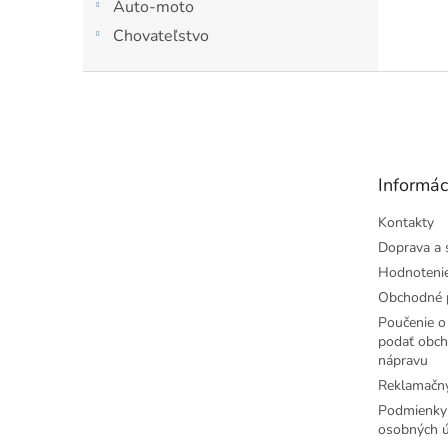
Auto-moto
Chovateľstvo
Z
á
p
ä
t
Informác
i
e
Kontakty
Doprava a 
Hodnoteni
Obchodné 
Poučenie o 
podať obch
nápravu
Reklamačný
Podmienky
osobných ú