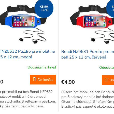
€5,90
€
–16 %
–
 NZ0632 Puzdro pre mobil na
Bondi NZ0631 Puzdro pre m
5 x 12 cm, modrá
beh 25 x 12 cm, červená
Odosielame ihneď
Odosiela
Do košíka
Do
90
€4,90
o pre mobil na beh Bondi NZ0632
Puzdro pre mobil na beh Bondi 
palcový mobil a iné drobnosti.
pre 5 palcový mobil a iné drobnos
na slúchadlá. S reflexným pásikom.
Otvor na slúchadlá. S reflexným
cký pás zapnutie okolo pásu.
Elastický pás zapnutie okolo pásu