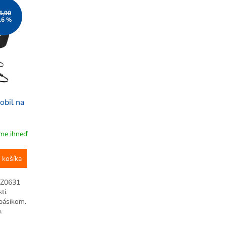
5,90
16 %
obil na
me ihneď
 košíka
NZ0631
ti.
 pásikom.
.