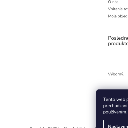
O nás
Vrátenie to
Moja objed
Posledn
produkt
Výborný.
Tento web p
prechádzaní
používaním.
Nastaven