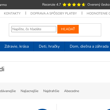
Recenzie 4.7
Overený česko
armo
KONTAKTY
DOPRAVA A SPÔSOBY PLATBY
HODNOTENIE
HĽADAŤ
Zdravie, krása
Deti, hračky
Dom, dieľna a záhrada
di
dávanejšie
Najlacnejšie
Najdrahšie
Abecedne