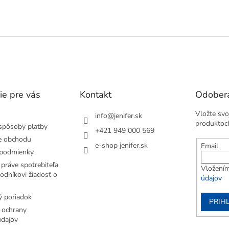
O
v
l
á
d
a
c
i
e
ie pre vás
Kontakt
Odobera
p
r
Vložte svo
v
info
@
jenifer.sk
produktoc
k
spôsoby platby
+421 949 000 569
y
e obchodu
v
e-shop jenifer.sk
Email
podmienky
ý
p
práve spotrebiteľa
Vložením
i
odníkovi žiadosť o
údajov
s
u
 poriadok
PRIH
 ochrany
dajov