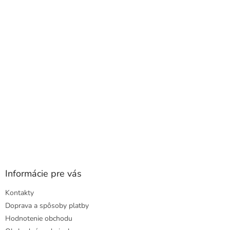
a
ä
c
t
i
i
e
e
p
r
v
k
y
v
ý
p
i
s
u
Informácie pre vás
Kontakty
Doprava a spôsoby platby
Hodnotenie obchodu