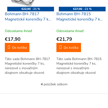
€22,90
–21 %
€27,90
–21 %
Bohmann BH-7817
Bohmann BH-7815
Magnetické koreničky 7 ks,
Magnetické koreničky 7 ks,
nerezové
nerezové
Odosielame ihneď
Odosielame ihneď
€17,90
€21,79
Do košíka
Do košíka
Táto sada Bohmann BH-7817
Táto sada Bohmann BH-7815
Magnetické koreničky 7 ks,
Magnetické koreničky 7 ks,
nerezové s inovačným
nerezové s inovačným
dizajnom obsahuje vkusné
dizajnom obsahuje vkusné
koreničky s magnetickými
koreničky s magnetickými
pogumovanými dnami na
pogumovanými dnami na
4
položiek celkom
O
zadnej strane proti
zadnej strane proti
v
poškriabaniu a umiestniť ich
poškriabaniu a umiestniť ich
l
Z
môžete na pribalený kovový...
môžete na pribalený kovový...
á
á
d
p