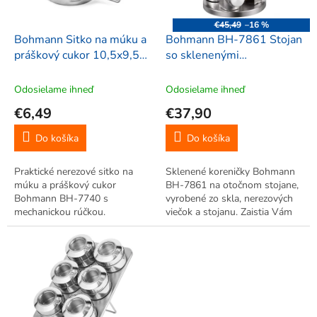
r
d
o
u
€45,49
–16 %
d
k
Bohmann Sitko na múku a
Bohmann BH-7861 Stojan
u
t
práškový cukor 10,5x9,5
so sklenenými
k
o
cm, nerezové, BH-7740
koreničkami, nerezový,
t
v
16ks
Odosielame ihneď
Odosielame ihneď
o
€6,49
€37,90
v
Do košíka
Do košíka
Praktické nerezové sitko na
Sklenené koreničky Bohmann
múku a práškový cukor
BH-7861 na otočnom stojane,
Bohmann BH-7740 s
vyrobené zo skla, nerezových
mechanickou rúčkou.
viečok a stojanu. Zaistia Vám
Jednoduché ovládanie jednou
prehľadnosť, prakticky zapadnú
rukou.
do každej domácnosti. Šikovný
pomocník do každej kuchyne.
Odteraz budete mať svoje...