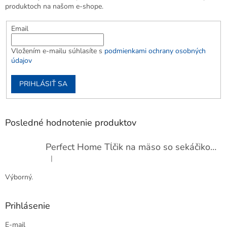
produktoch na našom e-shope.
Email
Vložením e-mailu súhlasíte s
podmienkami ochrany osobných
údajov
PRIHLÁSIŤ SA
Posledné hodnotenie produktov
Perfect Home Tĺčik na mäso so sekáčikom, 56893
|
Hodnotenie produktu je 5 z 5 hviezdičiek.
Výborný.
Prihlásenie
E-mail