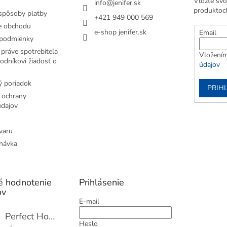
Vložte svo
info
@
jenifer.sk
produktoc
spôsoby platby
+421 949 000 569
e obchodu
e-shop jenifer.sk
Email
podmienky
práve spotrebiteľa
Vložením
odníkovi žiadosť o
údajov
 poriadok
PRIH
 ochrany
dajov
varu
návka
é hodnotenie
Prihlásenie
ov
E-mail
Perfect Home Tĺčik na mäso so sekáčikom, 56893
Heslo