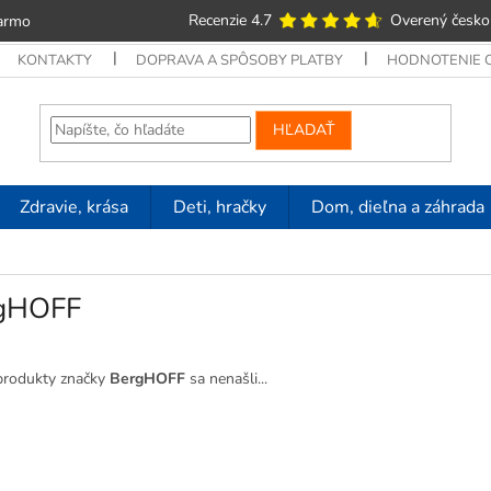
Recenzie 4.7
Overený česko
armo
KONTAKTY
DOPRAVA A SPÔSOBY PLATBY
HODNOTENIE
HĽADAŤ
Zdravie, krása
Deti, hračky
Dom, dieľna a záhrada
gHOFF
produkty značky
BergHOFF
sa nenašli...