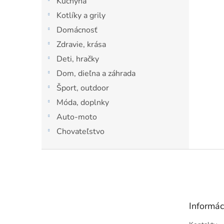
Kuchyňa
l
Kotlíky a grily
Domácnosť
Zdravie, krása
Deti, hračky
Dom, dieľna a záhrada
Šport, outdoor
Móda, doplnky
Auto-moto
Chovateľstvo
Z
á
p
ä
t
Informác
i
e