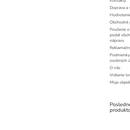
Kontakty
Doprava a 
Hodnoteni
Obchodné 
Poučenie o 
podať obch
nápravu
Reklamačný
Podmienky
osobných ú
O nás
Vrátenie to
Moja objed
Posledn
produkt