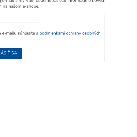
j e-mail a my Vám budeme zasielať informácie o nových
h na našom e-shope.
 e-mailu súhlasíte s
podmienkami ochrany osobných
LÁSIŤ SA