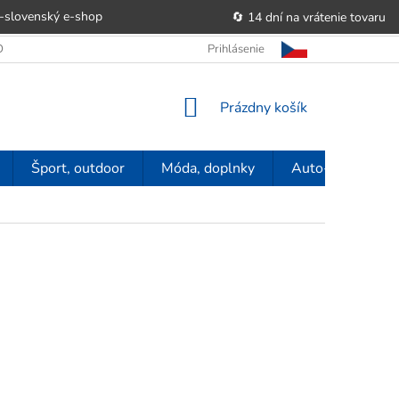
-slovenský e‑shop
🔄 14 dní na vrátenie tovaru
 OBCHODU
OBCHODNÉ PODMIENKY
Prihlásenie
POUČENIE O PRÁVE SP
NÁKUPNÝ
Prázdny košík
KOŠÍK
Šport, outdoor
Móda, doplnky
Auto-moto