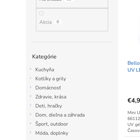
ý
i
l
p
e
i
p
s
Akcia
r
0
p
o
r
d
o
u
d
k
Preskočiť
Kategórie
u
t
kategórie
Bell
k
o
Kuchyňa
UV L
t
v
365+
o
Kotlíky a grily
v
Domácnosť
Zdravie, krása
€4,
Deti, hračky
Mini 
Dom, dieľna a záhrada
66112
Šport, outdoor
UV gél
Časova
Móda, doplnky