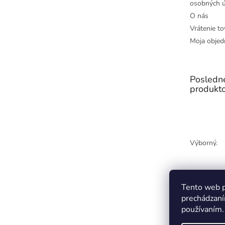
osobných ú
O nás
Vrátenie to
Moja objed
Posledn
produkt
Výborný.
Tento web p
prechádzaní
používaním.