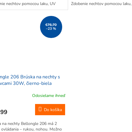
nie nechtov pomocou laku, UV
Zdobenie nechtov pomocou laku
Očistenie nechtu.
gélu. Očistenie nechtu.
€76,70
–23 %
ngle 206 Brúska na nechty s
vcami 30W, čierno-biela
Odosielame ihneď
Do košíka
,99
 na nechty Bellongle 206 má 2
 ovládania – rukou, nohou. Možno