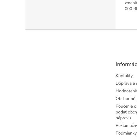
zmeniť
000 R
Z
á
p
ä
t
Informác
i
e
Kontakty
Doprava a 
Hodnoteni
Obchodné 
Poučenie o 
podať obch
nápravu
Reklamačný
Podmienky