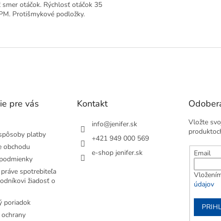
 smer otáčok. Rýchlosť otáčok 35
PM. Protišmykové podložky.
O
v
l
á
d
a
c
i
ie pre vás
Kontakt
Odobera
e
p
Vložte svo
info
@
jenifer.sk
r
produktoc
spôsoby platby
+421 949 000 569
v
e obchodu
k
e-shop jenifer.sk
Email
y
podmienky
v
práve spotrebiteľa
Vložením
ý
odníkovi žiadosť o
údajov
p
i
 poriadok
s
PRIH
u
 ochrany