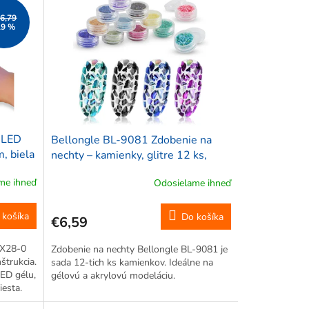
6,79
19 %
 LED
Bellongle BL-9081 Zdobenie na
, biela
nechty – kamienky, glitre 12 ks,
farebné
me ihneď
Odosielame ihneď
 košíka
Do košíka
€6,59
-X28-0
Zdobenie na nechty Bellongle BL-9081 je
štrukcia.
sada 12-tich ks kamienkov. Ideálne na
LED gélu,
gélovú a akrylovú modeláciu.
esta.