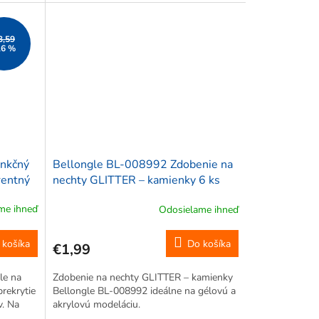
3,59
16 %
unkčný
Bellongle BL-008992 Zdobenie na
rentný
nechty GLITTER – kamienky 6 ks
me ihneď
Odosielame ihneď
 košíka
Do košíka
€1,99
le na
Zdobenie na nechty GLITTER – kamienky
rekrytie
Bellongle BL-008992 ideálne na gélovú a
v. Na
akrylovú modeláciu.