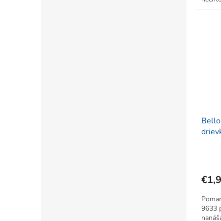
Bell
driev
€1,
Pomara
9633 p
nanáša