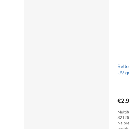
Bello
UV gé
€2,
Multif
32126 
Na pre
nechto