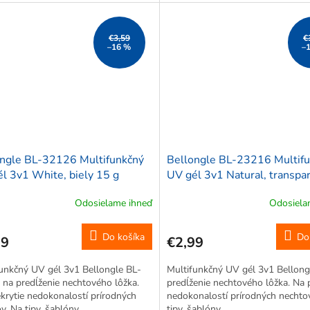
€3,59
€
–16 %
–
ngle BL-32126 Multifunkčný
Bellongle BL-23216 Multif
l 3v1 White, biely 15 g
UV gél 3v1 Natural, transpa
15 g
Odosielame ihneď
Odosiela
Do košíka
Do
99
€2,99
unkčný UV gél 3v1 Bellongle BL-
Multifunkčný UV gél 3v1 Bellong
na predĺženie nechtového lôžka.
predĺženie nechtového lôžka. Na p
krytie nedokonalostí prírodných
nedokonalostí prírodných nechto
v. Na tipy, šablóny.
tipy, šablóny.