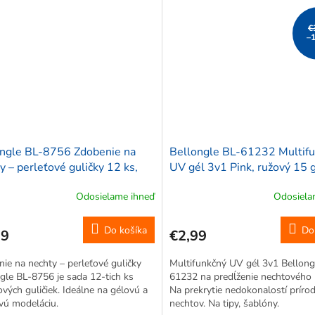
€
–
ongle BL-8756 Zdobenie na
Bellongle BL-61232 Multif
y – perleťové guličky 12 ks,
UV gél 3v1 Pink, ružový 15 
né
Odosielame ihneď
Odosiela
Do košíka
Do
79
€2,99
ie na nechty – perleťové guličky
Multifunkčný UV gél 3v1 Bellong
gle BL-8756 je sada 12-tich ks
61232 na predĺženie nechtového 
ových guličiek. Ideálne na gélovú a
Na prekrytie nedokonalostí príro
vú modeláciu.
nechtov. Na tipy, šablóny.