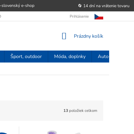
-slovenský e‑shop
🔄 14 dní na vrátenie tovaru
 OBCHODU
OBCHODNÉ PODMIENKY
Prihlásenie
POUČENIE O PRÁVE SP
NÁKUPNÝ
Prázdny košík
KOŠÍK
Šport, outdoor
Móda, doplnky
Auto-moto
13
položiek celkom