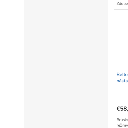
Zdobe
gélu. 
Bello
násta
€58
Brúska
režimy