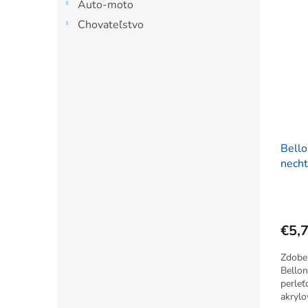
Auto-moto
Chovateľstvo
Bell
necht
fareb
€5,
Zdoben
Bellon
perleť
akrylo