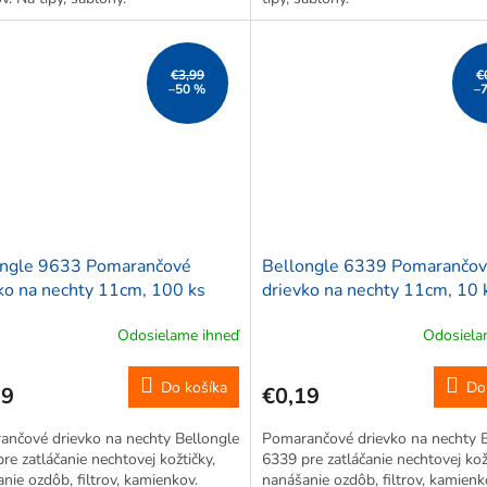
€3,99
€
–50 %
–
ongle 9633 Pomarančové
Bellongle 6339 Pomarančo
ko na nechty 11cm, 100 ks
drievko na nechty 11cm, 10 
Odosielame ihneď
Odosiela
Do košíka
Do
99
€0,19
nčové drievko na nechty Bellongle
Pomarančové drievko na nechty B
re zatláčanie nechtovej kožtičky,
6339 pre zatláčanie nechtovej kož
nie ozdôb, filtrov, kamienkov.
nanášanie ozdôb, filtrov, kamienk