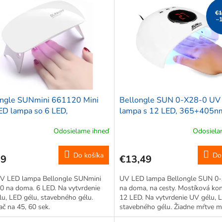
€1
–
ongle SUNmini 661120 Mini
Bellongle SUN 0-X28-0 UV
ED lampa so 6 LED,
lampa s 12 LED, 365+405nm
405nm, 6W
Odosielame ihneď
Odosiela
Do košíka
Do
99
€13,49
UV LED lampa Bellongle SUNmini
UV LED lampa Bellongle SUN 0
0 na doma. 6 LED. Na vytvrdenie
na doma, na cesty. Mostíková kon
u, LED gélu, stavebného gélu.
12 LED. Na vytvrdenie UV gélu, 
č na 45, 60 sek.
stavebného gélu. Žiadne mŕtve mi