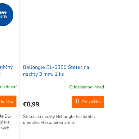
3,59
16 %
unkčný
Bellongle BL-5350 Štetec na
g
nechty 3 mm, 1 ks
me ihneď
Odosielame ihneď
 košíka
Do košíka
€0,99
le BL-
Štetec na nechty Bellongle BL-5350 z
lôžka.
umelého vlasu. Šírka 3 mm.
dných