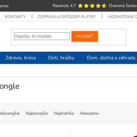
Recenzie 4.7
Overený česko
armo
KONTAKTY
DOPRAVA A SPÔSOBY PLATBY
HODNOTENIE
HĽADAŤ
Zdravie, krása
Deti, hračky
Dom, dieľna a záhrada
longle
dávanejšie
Najlacnejšie
Najdrahšie
Abecedne