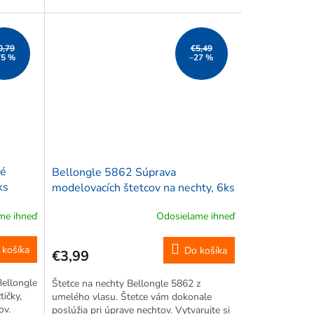
0,79
€5,49
75 %
–27 %
vé
Bellongle 5862 Súprava
ks
modelovacích štetcov na nechty, 6ks
me ihneď
Odosielame ihneď
 košíka
Do košíka
€3,99
ellongle
Štetce na nechty Bellongle 5862 z
tičky,
umelého vlasu. Štetce vám dokonale
ov.
poslúžia pri úprave nechtov. Vytvarujte si