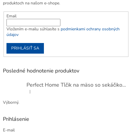
produktoch na našom e-shope.
Email
Vložením e-mailu súhlasíte s
podmienkami ochrany osobných
údajov
PRIHLÁSIŤ SA
Posledné hodnotenie produktov
Perfect Home Tĺčik na mäso so sekáčikom, 56893
|
Hodnotenie produktu je 5 z 5 hviezdičiek.
Výborný.
Prihlásenie
E-mail