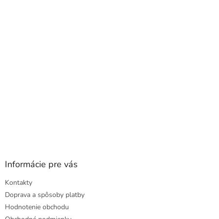
a
ä
c
t
i
i
e
e
p
r
v
k
y
v
ý
p
i
s
u
Informácie pre vás
Kontakty
Doprava a spôsoby platby
Hodnotenie obchodu