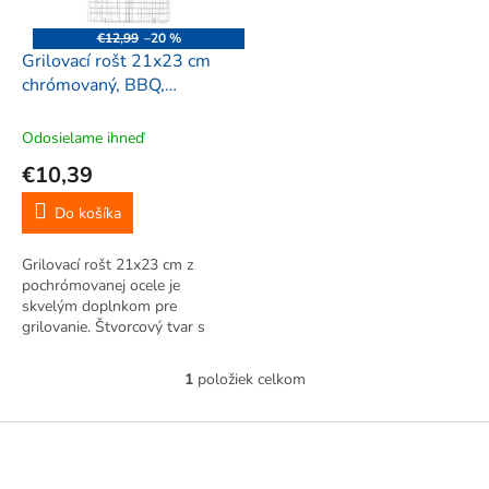
r
d
o
u
€12,99
–20 %
d
k
Grilovací rošt 21x23 cm
u
t
chrómovaný, BBQ,
k
o
989243
t
v
Odosielame ihneď
o
€10,39
v
Do košíka
Grilovací rošt 21x23 cm z
pochrómovanej ocele je
skvelým doplnkom pre
grilovanie. Štvorcový tvar s
drevenou rúčkou umožňuje
jednoduché vloženie jedla a
1
položiek celkom
O
otočenie pre rovnomerné
v
upečenie oboch strán. Rošt na
l
Z
gril 21x23 je odolný,...
á
á
d
p