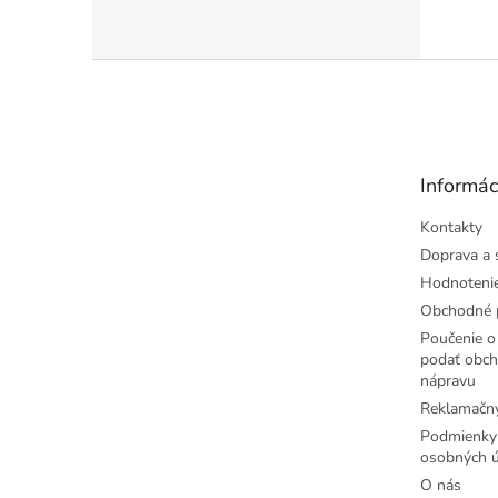
skupín
rokov,
Z
á
p
ä
t
Informác
i
e
Kontakty
Doprava a 
Hodnoteni
Obchodné 
Poučenie o 
podať obch
nápravu
Reklamačný
Podmienky
osobných ú
O nás