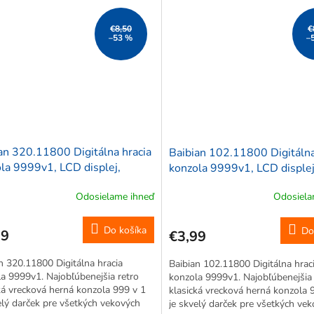
ris, Pong a Snake, a...
rokov, ako sú Tetris, Pong a Snake
€8,50
€
–53 %
–
an 320.11800 Digitálna hracia
Baibian 102.11800 Digitálna
la 9999v1, LCD displej,
konzola 9999v1, LCD displej
á
modrá
Odosielame ihneď
Odosiela
Do košíka
Do
99
€3,99
n 320.11800 Digitálna hracia
Baibian 102.11800 Digitálna hrac
a 9999v1. Najobľúbenejšia retro
konzola 9999v1. Najobľúbenejšia 
ká vrecková herná konzola 999 v 1
klasická vrecková herná konzola 
elý darček pre všetkých vekových
je skvelý darček pre všetkých ve