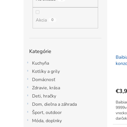
ý
i
l
p
e
i
p
s
Akcia
r
0
p
o
r
d
o
u
d
k
Preskočiť
Kategórie
u
t
kategórie
Baibi
k
o
Kuchyňa
konzo
t
v
o
Kotlíky a grily
v
Domácnosť
Zdravie, krása
€3,
Deti, hračky
Baibia
Dom, dieľna a záhrada
9999v1
Šport, outdoor
vrecko
darček
Móda, doplnky
Zahŕňa