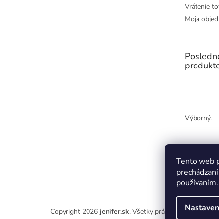
Vrátenie to
Moja objed
Posledn
produkt
Výborný.
Tento web p
prechádzaní
používaním.
Nastaven
Copyright 2026
jenifer.sk
. Všetky práva vyhradené.
Upr