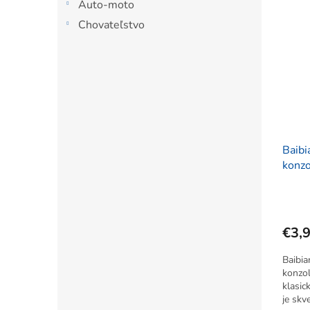
Auto-moto
sú Tet
Chovateľstvo
Baibi
konzo
zelen
€3,
Baibia
konzol
klasic
je skv