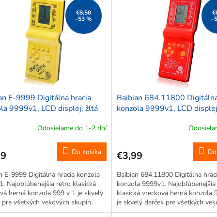
€8,50
€
–53 %
–
an E-9999 Digitálna hracia
Baibian 684.11800 Digitálna
la 9999v1, LCD displej, žltá
konzola 9999v1, LCD displej
červená
Odosielame do 1-2 dní
Odosiela
Do košíka
Do
99
€3,99
n E-9999 Digitálna hracia konzola
Baibian 684.11800 Digitálna hrac
. Najobľúbenejšia retro klasická
konzola 9999v1. Najobľúbenejšia 
vá herná konzola 999 v 1 je skvelý
klasická vrecková herná konzola 
 pre všetkých vekových skupín.
je skvelý darček pre všetkých ve
 klasické hry z 80. a 90. rokov, ako
skupín. Zahŕňa klasické hry z 80. 