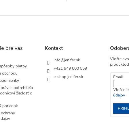
. Zahŕňa klasické hry z 80. a 90.
skupín. Zahŕňa klasické hry z 80. 
 ako sú Tetris, Pong a Snake,...
rokov, ako sú Tetris, Pong a Snake
O
v
l
á
d
a
c
i
ie pre vás
Kontakt
Odobera
e
p
Vložte svo
info
@
jenifer.sk
r
produktoc
spôsoby platby
+421 949 000 569
v
e obchodu
k
e-shop jenifer.sk
Email
y
podmienky
v
práve spotrebiteľa
Vložením
ý
odníkovi žiadosť o
údajov
p
i
 poriadok
s
PRIH
u
 ochrany
dajov