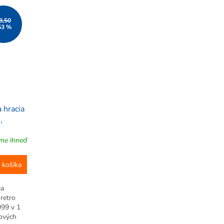
,...
rokov, ako sú Tetris, Pong a Snake,...
8,50
53 %
 hracia
,
me ihneď
 košíka
ia
retro
999 v 1
kových