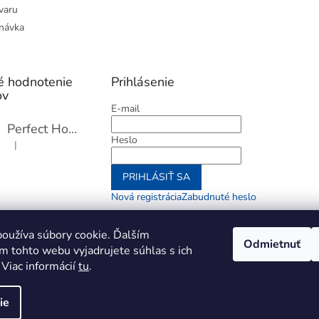
varu
návka
é hodnotenie
Prihlásenie
ov
E-mail
Perfect Home Tĺčik na mäso so sekáčikom, 56893
Heslo
|
Hodnotenie produktu je 5 z 5 hviezdičiek.
PRIHLÁSIŤ SA
Nová registrácia
Zabudnuté heslo
alebo
oužíva súbory cookie. Ďalším
Odmietnuť
m tohto webu vyjadrujete súhlas s ich
Prihlásiť sa cez Go
 Viac informácií
tu
.
ie
aviť nastavenie cookies