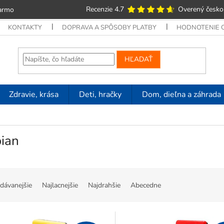
Recenzie 4.7
Overený česko
armo
KONTAKTY
DOPRAVA A SPÔSOBY PLATBY
HODNOTENIE
HĽADAŤ
Zdravie, krása
Deti, hračky
Dom, dieľna a záhrada
bian
dávanejšie
Najlacnejšie
Najdrahšie
Abecedne