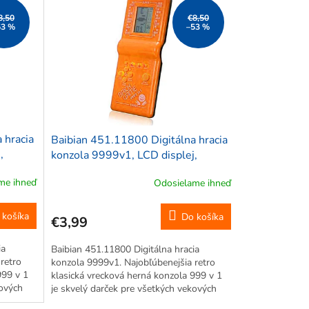
8,50
€8,50
53 %
–53 %
 hracia
Baibian 451.11800 Digitálna hracia
,
konzola 9999v1, LCD displej,
oranžová
me ihneď
Odosielame ihneď
 košíka
Do košíka
€3,99
ia
Baibian 451.11800 Digitálna hracia
retro
konzola 9999v1. Najobľúbenejšia retro
999 v 1
klasická vrecková herná konzola 999 v 1
kových
je skvelý darček pre všetkých vekových
a 90.
skupín. Zahŕňa klasické hry z 80. a 90.