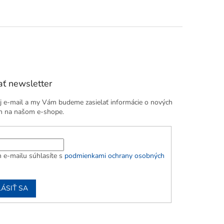
a 90.
,...
ť newsletter
j e-mail a my Vám budeme zasielať informácie o nových
h na našom e-shope.
 e-mailu súhlasíte s
podmienkami ochrany osobných
LÁSIŤ SA