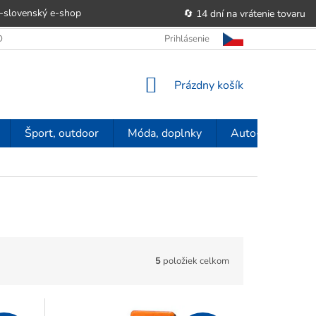
-slovenský e‑shop
🔄 14 dní na vrátenie tovaru
 OBCHODU
OBCHODNÉ PODMIENKY
Prihlásenie
POUČENIE O PRÁVE SP
NÁKUPNÝ
Prázdny košík
KOŠÍK
Šport, outdoor
Móda, doplnky
Auto-moto
5
položiek celkom