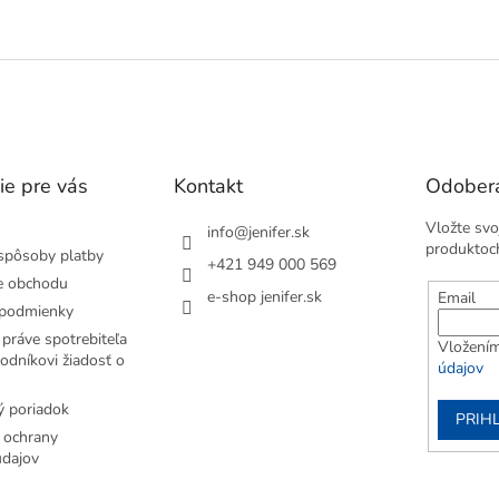
 Má zabudovaný mikrofón. Umožňuje
ať hudbu.360° otáčanie.
O
v
l
á
d
a
c
i
ie pre vás
Kontakt
Odobera
e
p
Vložte svo
info
@
jenifer.sk
r
produktoc
spôsoby platby
+421 949 000 569
v
e obchodu
k
e-shop jenifer.sk
Email
y
podmienky
v
práve spotrebiteľa
Vložením
ý
odníkovi žiadosť o
údajov
p
i
 poriadok
s
PRIH
u
 ochrany
dajov