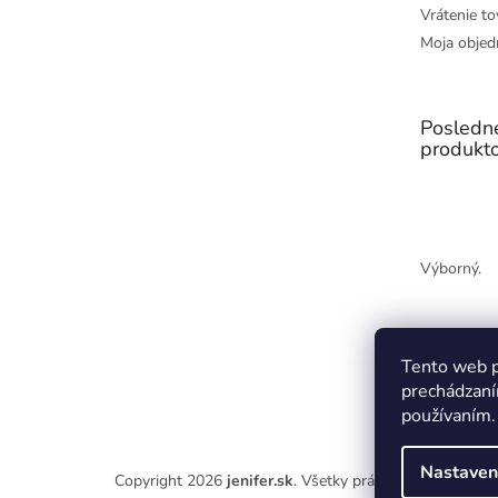
Vrátenie to
Moja objed
Posledn
produkt
Výborný.
Tento web p
prechádzaní
používaním.
Nastaven
Copyright 2026
jenifer.sk
. Všetky práva vyhradené.
Upr