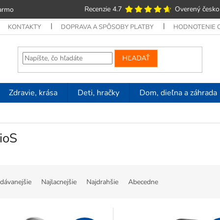
Recenzie 4.7
Overený česko
armo
KONTAKTY
DOPRAVA A SPÔSOBY PLATBY
HODNOTENIE
HĽADAŤ
Zdravie, krása
Deti, hračky
Dom, dieľna a záhrada
ioS
dávanejšie
Najlacnejšie
Najdrahšie
Abecedne