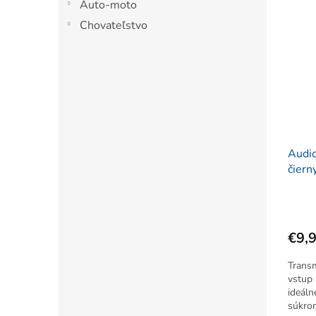
Auto-moto
Chovateľstvo
Audi
čiern
€9,
Trans
vstup 
ideáln
súkrom