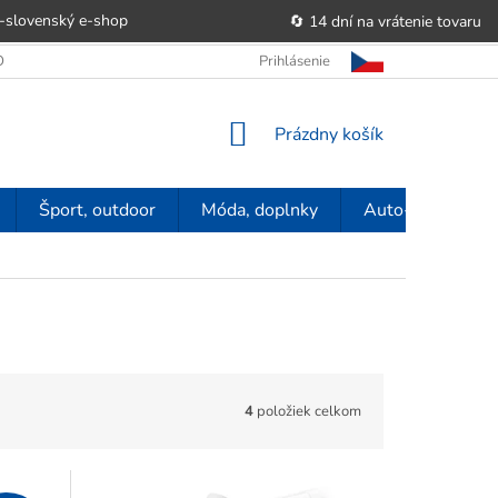
-slovenský e‑shop
🔄 14 dní na vrátenie tovaru
 OBCHODU
OBCHODNÉ PODMIENKY
Prihlásenie
POUČENIE O PRÁVE SP
NÁKUPNÝ
Prázdny košík
KOŠÍK
Šport, outdoor
Móda, doplnky
Auto-moto
4
položiek celkom