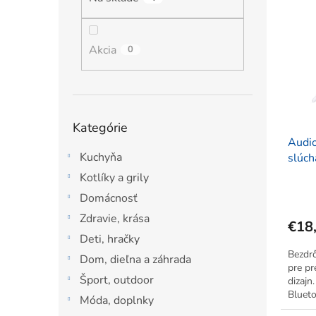
ý
i
l
p
e
i
p
s
Akcia
r
0
p
o
r
d
o
u
d
k
Preskočiť
Kategórie
u
t
kategórie
Audi
k
o
Kuchyňa
slúch
t
v
HSP/
o
Kotlíky a grily
HZ, s
v
Domácnosť
Zdravie, krása
€18
Deti, hračky
Bezdr
Dom, dieľna a záhrada
pre pr
Šport, outdoor
dizajn
Blueto
Móda, doplnky
pripája