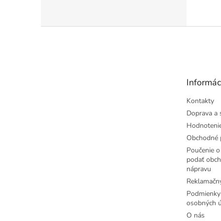
čísla.
prepín
Z
á
p
ä
t
Informác
i
e
Kontakty
Doprava a 
Hodnoteni
Obchodné 
Poučenie o 
podať obch
nápravu
Reklamačný
Podmienky
osobných ú
O nás