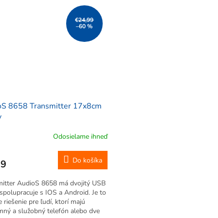
€24,99
–60 %
oS 8658 Transmitter 17x8cm
y
Odosielame ihneď
Do košíka
99
mitter AudioS 8658 má dvojitý USB
spolupracuje s IOS a Android. Je to
e riešenie pre ľudí, ktorí majú
ný a služobný telefón alebo dve