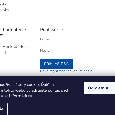
varu
návka
é hodnotenie
Prihlásenie
ov
E-mail
Perfect Home Tĺčik na mäso so sekáčikom, 56893
Heslo
|
Hodnotenie produktu je 5 z 5 hviezdičiek.
PRIHLÁSIŤ SA
Nová registrácia
Zabudnuté heslo
alebo
oužíva súbory cookie. Ďalším
Odmietnuť
m tohto webu vyjadrujete súhlas s ich
Prihlásiť sa cez Go
 Viac informácií
tu
.
ie
aviť nastavenie cookies