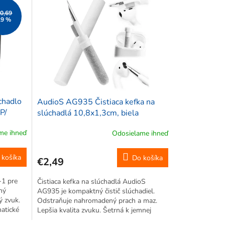
0,69
19 %
chadlo
AudioS AG935 Čistiaca kefka na
P/
slúchadlá 10,8x1,3cm, biela
me ihneď
Odosielame ihneď
 košíka
Do košíka
€2,49
-1 pre
Čistiaca kefka na slúchadlá AudioS
ný
AG935 je kompaktný čistič slúchadiel.
ý zvuk.
Odstraňuje nahromadený prach a maz.
atické
Lepšia kvalita zvuku. Šetrná k jemnej
elektronike. So skladacím puzdrom.