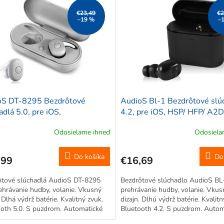
€23,49
€2
–19 %
–
oS DT-8295 Bezdrôtové
AudioS Bl-1 Bezdrôtové slú
adlá 5.0, pre iOS,
4.2, pre iOS, HSP/ HFP/ A2D
HFP/A2DP/AVRCP, 20-2000
AVRCP, čierne
Odosielame ihneď
Odosiela
trieborné
Do košíka
Do
,99
€16,69
ôtové slúchadlá AudioS DT-8295
Bezdrôtové slúchadlo AudioS BL
ehrávanie hudby, volanie. Vkusný
prehrávanie hudby, volanie. Vkus
. Dlhá výdrž batérie. Kvalitný zvuk.
dizajn. Dlhú výdrž batérie. Kvalitn
oth 5.0. S puzdrom. Automatické
Bluetooth 4.2. S puzdrom. Autom
nie.
pripájanie.