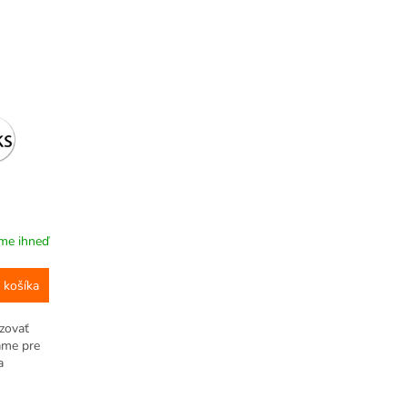
me ihneď
 košíka
zovať
áme pre
a
m
a