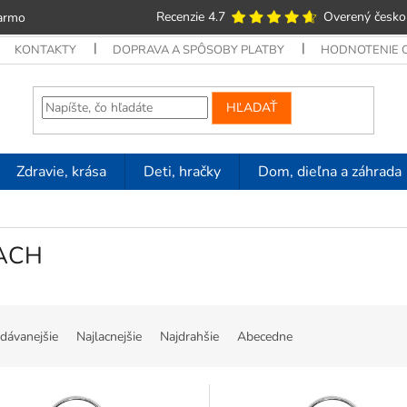
Recenzie 4.7
Overený česko
armo
KONTAKTY
DOPRAVA A SPÔSOBY PLATBY
HODNOTENIE
HĽADAŤ
Zdravie, krása
Deti, hračky
Dom, dieľna a záhrada
ACH
dávanejšie
Najlacnejšie
Najdrahšie
Abecedne