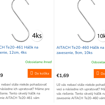
CH Te20-461 Háčik na
AITACH Te20-460 Háčik na
enie, 12cm, 4ks
zavesenie, 9cm, 10ks
Odosielame ihneď
Odosiela
Do košíka
Do
49
€1,69
 nebaví stále niekde pohadzovať
Už vás nebaví stále niekde pohad
 následne ich upratovať? Máme pre
veci a následne ich upratovať? M
ešenie. Tento skvelý háčik na
vás riešenie. Tento skvelý háčik n
enie AITACH Te20-461 vám
zavesenie AITACH Te20-460 vá
e rýchlo do domácnosti. Na
zapadne rýchlo do domácnosti. N