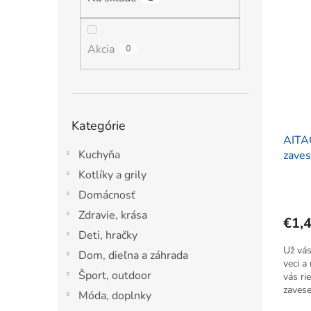
ý
i
l
p
e
i
p
s
Akcia
r
0
p
o
r
d
o
u
d
k
Preskočiť
Kategórie
u
t
kategórie
AITA
k
o
Kuchyňa
zaves
t
v
o
Kotlíky a grily
v
Domácnosť
Zdravie, krása
€1,
Deti, hračky
Už vás
Dom, dieľna a záhrada
veci a
Šport, outdoor
vás ri
zaves
Móda, doplnky
zapadn