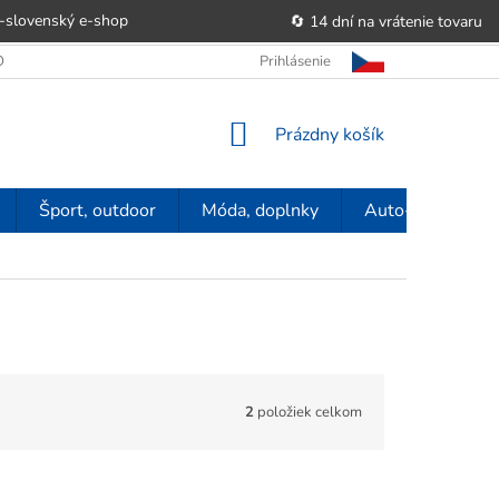
-slovenský e‑shop
🔄 14 dní na vrátenie tovaru
 OBCHODU
OBCHODNÉ PODMIENKY
Prihlásenie
POUČENIE O PRÁVE SP
NÁKUPNÝ
Prázdny košík
KOŠÍK
Šport, outdoor
Móda, doplnky
Auto-moto
2
položiek celkom