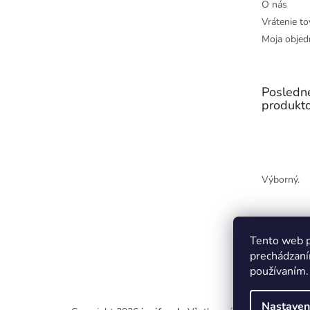
O nás
Vrátenie to
Moja objed
Posledn
produkt
Výborný.
Tento web p
prechádzaní
používaním.
Nastaven