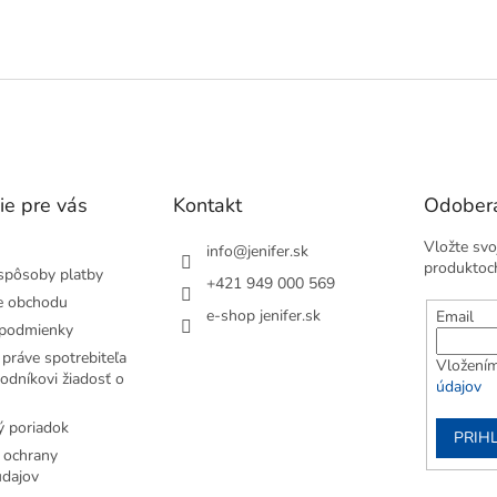
y, náradie, kuchynské utierky,
uteráky, náradie, kuchynské utierk
O
nie.
oblečenie.
v
l
á
d
a
c
i
e
ie pre vás
Kontakt
Odobera
p
r
Vložte svo
v
info
@
jenifer.sk
produktoc
k
spôsoby platby
+421 949 000 569
y
e obchodu
v
e-shop jenifer.sk
Email
podmienky
ý
p
práve spotrebiteľa
Vložením
i
odníkovi žiadosť o
údajov
s
u
 poriadok
PRIH
 ochrany
dajov