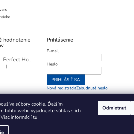
varu
návka
é hodnotenie
Prihlásenie
ov
E-mail
Perfect Home Tĺčik na mäso so sekáčikom, 56893
Heslo
|
Hodnotenie produktu je 5 z 5 hviezdičiek.
PRIHLÁSIŤ SA
Nová registrácia
Zabudnuté heslo
alebo
oužíva súbory cookie. Ďalším
Odmietnuť
m tohto webu vyjadrujete súhlas s ich
Prihlásiť sa cez Go
 Viac informácií
tu
.
ie