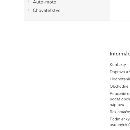
Auto-moto
uterák
obleče
Chovateľstvo
Z
á
p
ä
t
Informác
i
e
Kontakty
Doprava a 
Hodnoteni
Obchodné 
Poučenie o 
podať obch
nápravu
Reklamačný
Podmienky
osobných ú