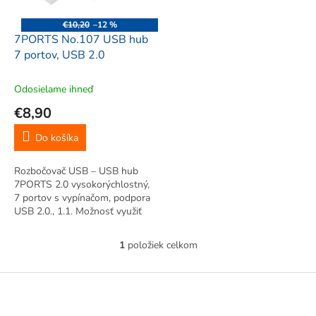
r
d
o
u
€10,20
–12 %
d
k
7PORTS No.107 USB hub
u
t
7 portov, USB 2.0
k
o
t
v
Odosielame ihneď
o
€8,90
v
Do košíka
Rozbočovač USB – USB hub
7PORTS 2.0 vysokorýchlostný,
7 portov s vypínačom, podpora
USB 2.0., 1.1. Možnosť využiť
na nabíjanie. Hot plug.
Podpora Windows 2000,
1
položiek celkom
O
Windows XP, Vista, Win 7,
v
Win 8, Mac. Dodávame v bielej
l
Z
farbe.
á
á
d
p