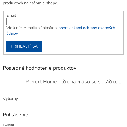
produktoch na našom e-shope.
Email
Vložením e-mailu súhlasíte s
podmienkami ochrany osobných
údajov
PRIHLÁSIŤ SA
Posledné hodnotenie produktov
Perfect Home Tĺčik na mäso so sekáčikom, 56893
|
Hodnotenie produktu je 5 z 5 hviezdičiek.
Výborný.
Prihlásenie
E-mail