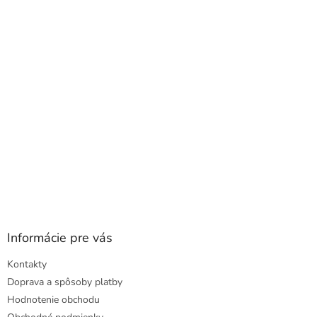
a
ä
c
t
i
i
e
e
p
r
v
k
y
v
ý
p
i
s
u
Informácie pre vás
Kontakty
Doprava a spôsoby platby
Hodnotenie obchodu