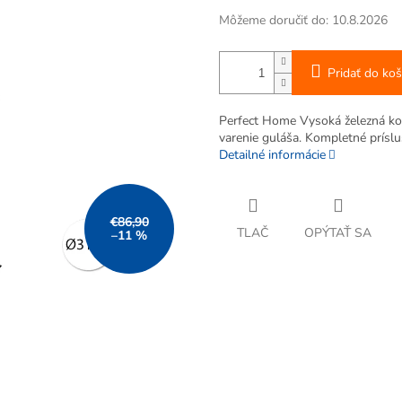
Môžeme doručiť do:
10.8.2026
Pridať do koš
Perfect Home Vysoká železná kot
varenie guláša. Kompletné príslu
Detailné informácie
€86,90
TLAČ
OPÝTAŤ SA
–11 %