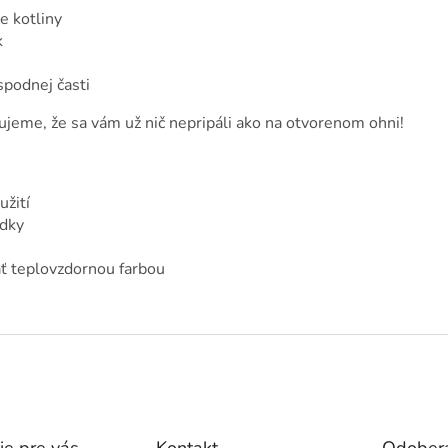
e kotliny
k
spodnej časti
ujeme, že sa vám už nič nepripáli ako na otvorenom ohni!
užití
edky
ť teplovzdornou farbou
ie pre vás
Kontakt
Odobera