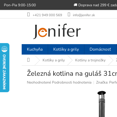
Pon-Pia 9:00-15:00
🚚 Doprava nad 299 € zad
Prejsť
+421 949 000 569
info@jenifer.sk
na
obsah
Kuchyňa
Kotlíky a grily
Domácnosť
Domov
Kotlíky a grily
Kotliny a trojnožky
Železná kotlina na guláš 31c
Priemerné
Neohodnotené
Podrobnosti hodnotenia
Značka:
Perf
hodnotenie
produktu
je
0,0
z
5
hviezdičiek.