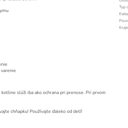
Obsa
Typ 
dymu
Kate
Povr
Kraj
enie
 varenie
kotline slúži iba ako ochrana pri prenose. Pri prvom
vajte chňapku! Používajte ďaleko od detí!