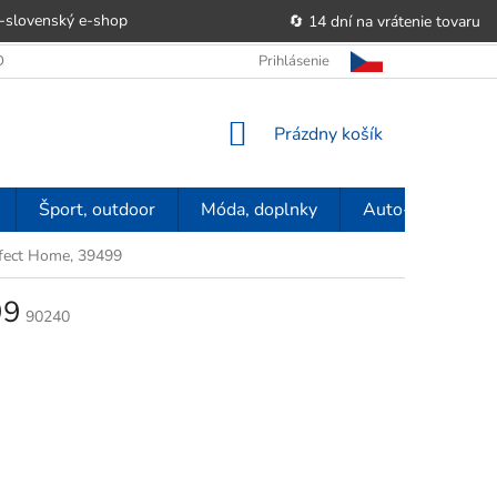
-slovenský e‑shop
🔄 14 dní na vrátenie tovaru
 OBCHODU
OBCHODNÉ PODMIENKY
Prihlásenie
POUČENIE O PRÁVE SP
NÁKUPNÝ
Prázdny košík
KOŠÍK
Šport, outdoor
Móda, doplnky
Auto-moto
rfect Home, 39499
99
90240