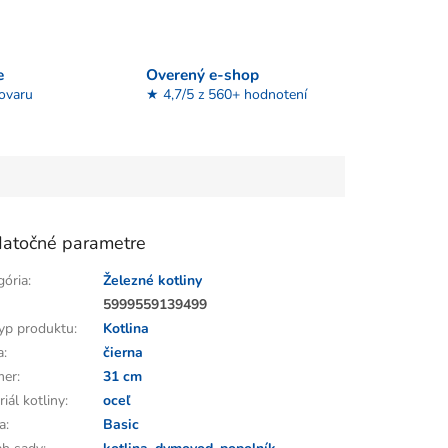
e
Overený e-shop
tovaru
★ 4,7/5 z 560+ hodnotení
atočné parametre
gória
:
Železné kotliny
:
5999559139499
yp produktu
:
Kotlina
a
:
čierna
mer
:
31 cm
iál kotliny
:
oceľ
a
:
Basic