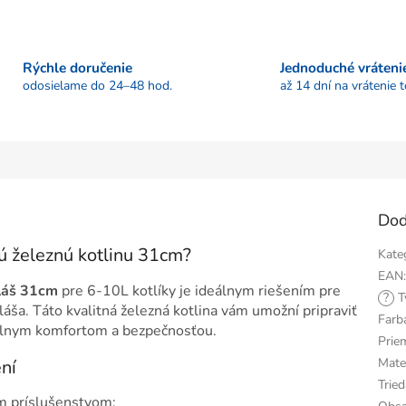
Rýchle doručenie
Jednoduché vráteni
odosielame do 24–48 hod.
až 14 dní na vrátenie 
Dod
ú železnú kotlinu 31cm?
Kate
EAN
uláš 31cm
pre 6-10L kotlíky je ideálnym riešením pre
?
T
áša. Táto kvalitná železná kotlina vám umožní pripraviť
Farb
málnym komfortom a bezpečnosťou.
Prie
Mater
ní
Tried
m príslušenstvom: