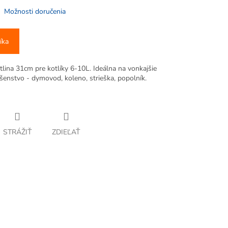
Možnosti doručenia
íka
lina 31cm pre kotlíky 6-10L. Ideálna na vonkajšie
šenstvo - dymovod, koleno, strieška, popolník.
STRÁŽIŤ
ZDIEĽAŤ