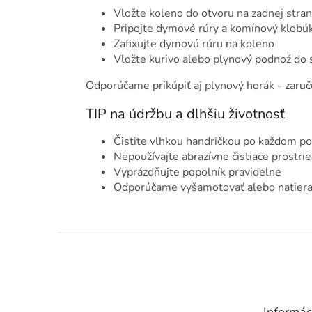
Vložte koleno do otvoru na zadnej stran
Pripojte dymové rúry a komínový klobú
Zafixujte dymovú rúru na koleno
Vložte kurivo alebo plynový podnož do 
Odporúčame prikúpiť aj plynový horák - zaruč
TIP na údržbu a dlhšiu životnosť
Čistite vlhkou handričkou po každom po
Nepoužívajte abrazívne čistiace prostri
Vyprázdňujte popolník pravidelne
Odporúčame vyšamotovať alebo natiera
Z
á
p
ä
t
Informác