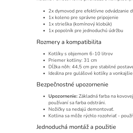
2x dymovod pre efektívne odvádzanie 
1x koleno pre správne pripojenie
1x strieška (komínový klobúk)
1x popolník pre jednoduchú údržbu
Rozmery a kompatibilita
Kotlíky s objemom 6-10 litrov
Priemer kotliny: 31 cm
Dĺžka nôh: 44,5 cm pre stabilné postav
Ideálna pre gulášové kotlíky a vonkajšie
Bezpečnostné upozornenie
Upozornenie:
Základná farba na kovovej 
používaní sa farba odstráni.
Nožičky sa nedajú demontovať.
Kotlina sa môže rýchlo rozohriať - použí
Jednoduchá montáž a použitie