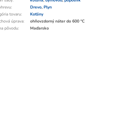
h sady
:
kotlina
,
dymovod
,
popolník
ohrevu
:
Drevo
,
Plyn
gória tovaru
:
Kotliny
chová úprava
:
ohňovzdorný náter do 600 °C
ina pôvodu
:
Maďarsko