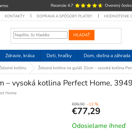
Recenzie 4.7
Overený česko
armo
KONTAKTY
DOPRAVA A SPÔSOBY PLATBY
HODNOTENIE
HĽADAŤ
Zdravie, krása
Deti, hračky
Dom, dieľna a záhrada
Železné kotliny
Železná kotlina na guláš 31cm – vysoká kotlina Pe
m – vysoká kotlina Perfect Home, 394
ect Home
€86,90
–11 %
€77,29
Jednotková
Odosielame ihneď
cena: