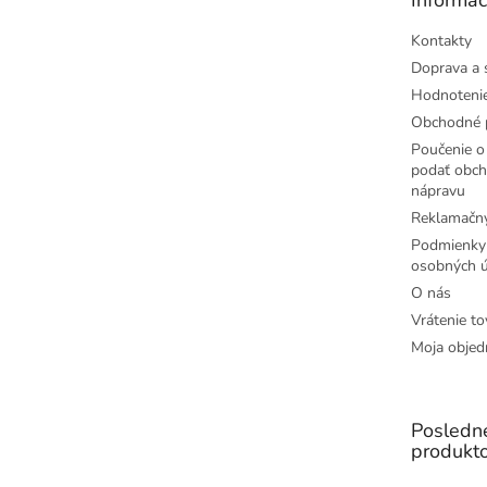
i
e
Kontakty
Doprava a 
Hodnoteni
Obchodné 
Poučenie o 
podať obch
nápravu
Reklamačný
Podmienky
osobných ú
O nás
Vrátenie to
Moja objed
Posledn
produkt