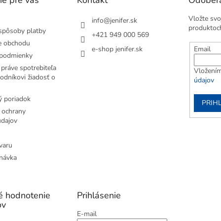
Vložte svo
info
@
jenifer.sk
produktoc
spôsoby platby
+421 949 000 569
e obchodu
e-shop jenifer.sk
Email
podmienky
práve spotrebiteľa
Vložením
odníkovi žiadosť o
údajov
 poriadok
PRIH
 ochrany
dajov
varu
návka
é hodnotenie
Prihlásenie
ov
E-mail