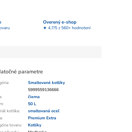
e
Overený e-shop
tovaru
★ 4,7/5 z 560+ hodnotení
atočné parametre
gória
:
Smaltované kotlíky
:
5999559136666
a
:
čierna
em
:
50 L
iál kotlíka
:
smaltovaná oceľ
a
:
Premium Extra
gória tovaru
:
Kotlíky