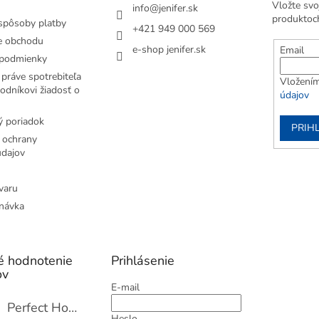
Vložte svo
info
@
jenifer.sk
produktoc
spôsoby platby
+421 949 000 569
e obchodu
e-shop jenifer.sk
Email
podmienky
práve spotrebiteľa
Vložením
odníkovi žiadosť o
údajov
 poriadok
PRIH
 ochrany
dajov
varu
návka
é hodnotenie
Prihlásenie
ov
E-mail
Perfect Home Tĺčik na mäso so sekáčikom, 56893
Heslo