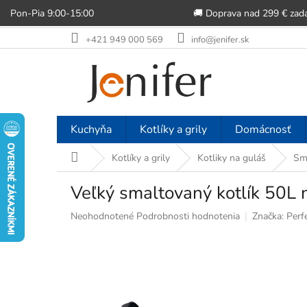
Pon-Pia 9:00-15:00
🚚 Doprava nad 299 € zad
Prejsť
+421 949 000 569
info@jenifer.sk
na
obsah
Kuchyňa
Kotlíky a grily
Domácnosť
Domov
Kotlíky a grily
Kotliky na guláš
Sma
Veľký smaltovaný kotlík 50L
Priemerné
Neohodnotené
Podrobnosti hodnotenia
Značka:
Perf
hodnotenie
produktu
je
0,0
z
5
hviezdičiek.