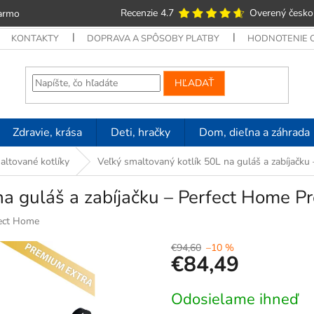
Recenzie 4.7
Overený česko
armo
KONTAKTY
DOPRAVA A SPÔSOBY PLATBY
HODNOTENIE
HĽADAŤ
Zdravie, krása
Deti, hračky
Dom, dieľna a záhrada
ltované kotlíky
Veľký smaltovaný kotlík 50L na guláš a zabíjačk
 na guláš a zabíjačku – Perfect Home 
ect Home
€94,60
–10 %
€84,49
Jednotková
Odosielame ihneď
cena: