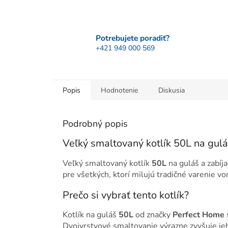
Potrebujete poradiť?
+421 949 000 569
Popis
Hodnotenie
Diskusia
Podrobný popis
Veľký smaltovaný kotlík 50L na gul
Veľký smaltovaný kotlík
50L
na guláš a zabíj
pre všetkých, ktorí milujú tradičné varenie vo
Prečo si vybrať tento kotlík?
Kotlík na guláš
50L
od značky
Perfect Home
Dvojvrstvové smaltovanie výrazne zvyšuje jeh