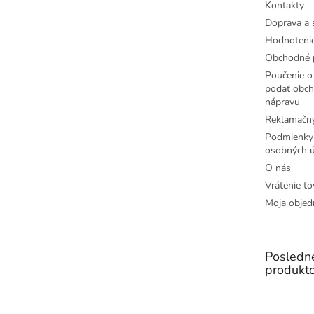
Kontakty
Doprava a 
Hodnoteni
Obchodné 
Poučenie o 
podať obch
nápravu
Reklamačný
Podmienky
osobných ú
O nás
Vrátenie to
Moja objed
Posledn
produkt