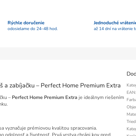
Rýchle doručenie
Jednoduché vráteni
odosielame do 24–48 hod.
až 14 dní na vrátenie 
Dod
áš a zabíjačku – Perfect Home Premium Extra
Kate
EAN
ačku –
Perfect Home Premium Extra
je ideálnym riešením
Farb
nku.
Obj
Mater
Tried
sa vyznačuje prémiovou kvalitou spracovania.
Kate
o odolnosť a životnosť. Prvá vrstva chráni kov pred