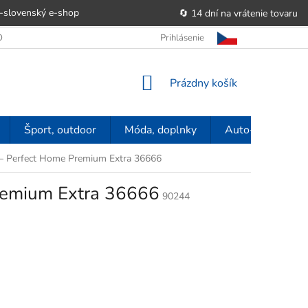
-slovenský e‑shop
🔄 14 dní na vrátenie tovaru
 OBCHODU
OBCHODNÉ PODMIENKY
Prihlásenie
POUČENIE O PRÁVE SP
NÁKUPNÝ
Prázdny košík
KOŠÍK
Šport, outdoor
Móda, doplnky
Auto-moto
u – Perfect Home Premium Extra 36666
Premium Extra 36666
90244