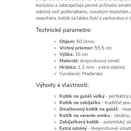
koróziou a zabezpečuje pevné priľnutie smaltu
odolný voči poškriabaniu, vysokým teplotám a
neprihára, kotlík sa ľahko čistí a zachováva s
Technické parametre:
Objem:
50 litrov
Vrchný priemer:
55,5 cm
Výška:
35 cm
Materiál:
dvojvrstvový smalt
Hrúbka:
1,2 mm - extra odolný
Vyrobené: Maďarsko
Výhody a vlastnosti:
Kotlík na guláš veľký
- perfektný 
Kotlík na zabíjačku
- tradičné pou
Smaltovaný kotlík na guláš
- nepr
Kotlík na varenie vonku
- ideálny
Zabíjačkový kotlík
- autentický zá
Extra odolný
- dvojvrstvové smalt