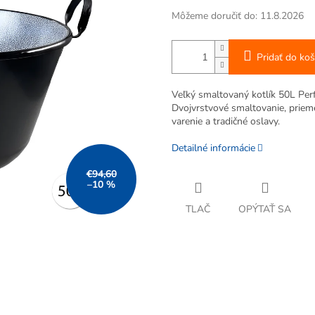
Môžeme doručiť do:
11.8.2026
Pridať do koš
Veľký smaltovaný kotlík 50L Per
Dvojvrstvové smaltovanie, priem
varenie a tradičné oslavy.
Detailné informácie
€94,60
–10 %
TLAČ
OPÝTAŤ SA