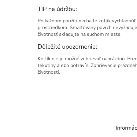
TIP na údržbu:
Po každom použití nechajte kotlík vychladnú
prostriedkom. Smaltovaný povrch nevyžaduje š
životnosť skladujte na suchom mieste.
Dôležité upozornenie:
Kotlík nie je možné zohrievať naprázdno. Pre
tekutiny alebo potravín. Zohrievanie prázdne
životnosti.
Z
á
p
ä
t
Informác
i
e