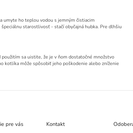
ť a umyte ho teplou vodou s jemným čistiacim
peciálnu starostlivosť - stačí obyčajná hubka. Pre dlhšiu
d použitím sa uistite, že je v ňom dostatočné množstvo
ho kotlíka môže spôsobiť jeho poškodenie alebo zníženie
ie pre vás
Kontakt
Odobera