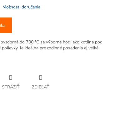
Možnosti doručenia
íka
ňovzdorná do 700 °C sa výborne hodí ako kotlina pod
i polievky. Je ideálna pre rodinné posedenia aj veľké
STRÁŽIŤ
ZDIEĽAŤ