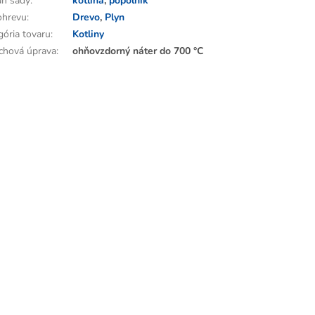
h sady
:
kotlina
,
popolník
ohrevu
:
Drevo
,
Plyn
gória tovaru
:
Kotliny
chová úprava
:
ohňovzdorný náter do 700 °C