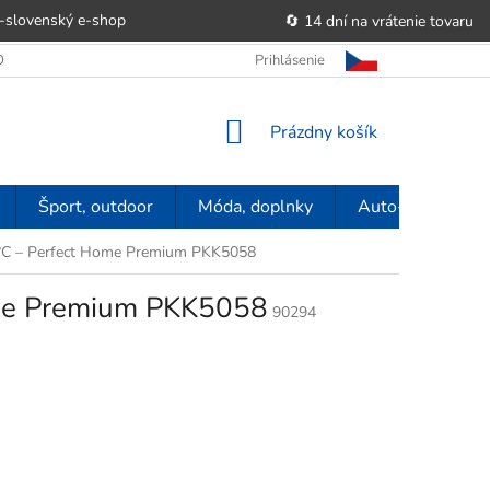
-slovenský e‑shop
🔄 14 dní na vrátenie tovaru
 OBCHODU
OBCHODNÉ PODMIENKY
Prihlásenie
POUČENIE O PRÁVE SP
NÁKUPNÝ
Prázdny košík
KOŠÍK
Šport, outdoor
Móda, doplnky
Auto-moto
0 °C – Perfect Home Premium PKK5058
Home Premium PKK5058
90294