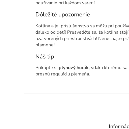
používanie pri každom varení.
Dôležité upozornenie
Kotlina a jej príslušenstvo sa môžu pri použív
ďaleko od detí! Presvedčte sa, že kotlina sto
uzatvorených priestranstvách! Nenechajte prá
plamene!
Náš tip
Prikúpte si
plynový horák
, vďaka ktorému sa
presnú reguláciu plameňa.
Z
á
p
ä
t
Informác
i