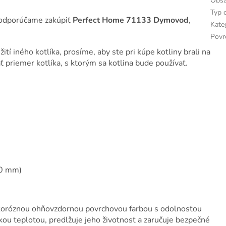
Obsa
Typ 
e odporúčame zakúpiť
Perfect Home 71133 Dymovod
,
Kate
Povr
žití iného kotlíka, prosíme, aby ste pri kúpe kotliny brali na
priemer kotlíka, s ktorým sa kotlina bude používať.
0 mm)
ikoróznou ohňovzdornou povrchovou farbou s odolnosťou
kou teplotou, predlžuje jeho životnosť a zaručuje bezpečné