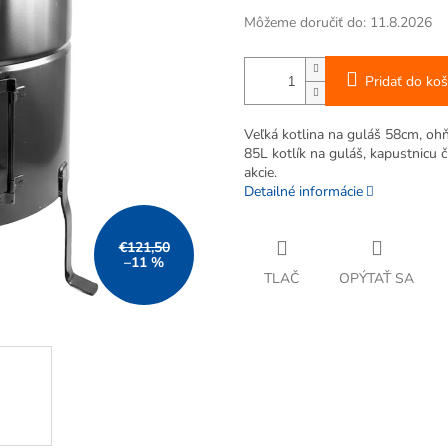
Môžeme doručiť do:
11.8.2026
Pridať do koš
Veľká kotlina na guláš 58cm, oh
85L kotlík na guláš, kapustnicu č
akcie.
Detailné informácie
€121,50
–11 %
TLAČ
OPÝTAŤ SA