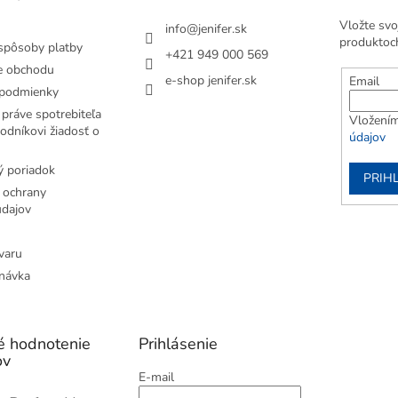
Vložte svo
info
@
jenifer.sk
produktoc
spôsoby platby
+421 949 000 569
e obchodu
e-shop jenifer.sk
Email
podmienky
práve spotrebiteľa
Vložením
odníkovi žiadosť o
údajov
 poriadok
PRIH
 ochrany
dajov
varu
návka
é hodnotenie
Prihlásenie
ov
E-mail