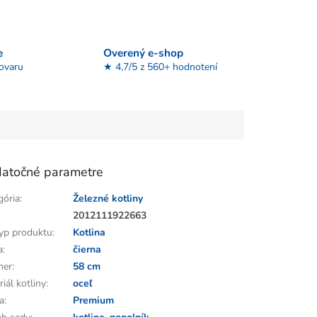
e
Overený e-shop
tovaru
★ 4,7/5 z 560+ hodnotení
atočné parametre
gória
:
Železné kotliny
:
2012111922663
yp produktu
:
Kotlina
a
:
čierna
mer
:
58 cm
iál kotliny
:
oceľ
a
:
Premium