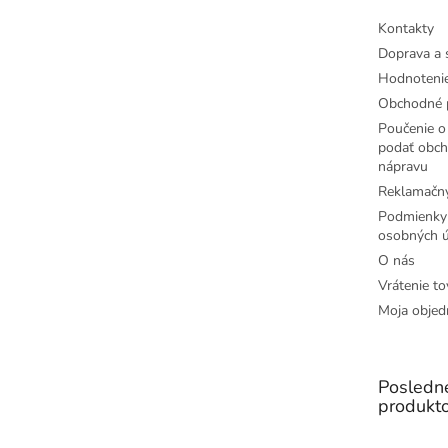
e
Kontakty
Doprava a 
Hodnoteni
Obchodné 
Poučenie o 
podať obch
nápravu
Reklamačný
Podmienky
osobných ú
O nás
Vrátenie to
Moja objed
Posledn
produkt