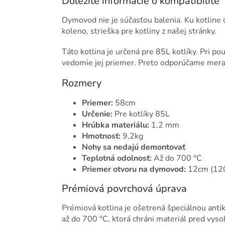
Dôležité informácie o kompatibilite
Dymovod nie je súčasťou balenia. Ku kotlin
koleno, strieška pre kotliny z našej stránky.
Táto kotlina je určená pre 85L kotlíky. Pri pou
vedomie jej priemer. Preto odporúčame merať 
Rozmery
Priemer:
58cm
Určenie:
Pre kotlíky 85L
Hrúbka materiálu:
1,2 mm
Hmotnosť:
9,2kg
Nohy sa nedajú demontovať
Teplotná odolnosť:
Až do 700 °C
Priemer otvoru na dymovod:
12cm (12
Prémiová povrchová úprava
Prémiová kotlina je ošetrená špeciálnou ant
až do 700 °C, ktorá chráni materiál pred vyso