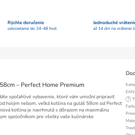
Rýchle doručenie
Jednoduché vráteni
odosielame do 24–48 hod.
až 14 dní na vrátenie 
Dod
š 58cm – Perfect Home Premium
Kate
EAN
dáte spoľahlivé vybavenie, ktoré vám umožní pripraviť
?
T
 pod holým nebom, veľká kotlina na guláš 58cm od Perfect
Farb
miová kotlina je navrhnutá s dôrazom na maximálnu
Prie
nym spoločníkom pre všetky vaše kulinárske
Mater
Tried