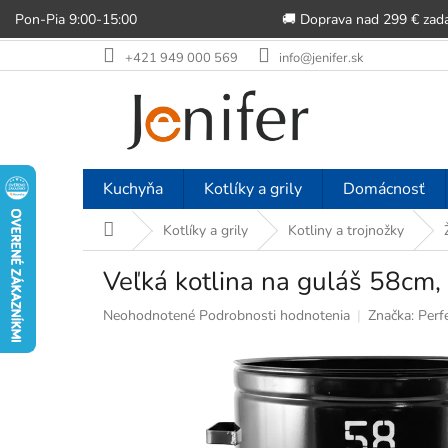
Pon-Pia 9:00-15:00
🚚 Doprava nad 299 € zad
Prejsť
+421 949 000 569
info@jenifer.sk
na
obsah
Kuchyňa
Kotlíky a grily
Domácnosť
Domov
Kotlíky a grily
Kotliny a trojnožky
Veľká kotlina na guláš 58c
Priemerné
Neohodnotené
Podrobnosti hodnotenia
Značka:
Perf
hodnotenie
produktu
je
0,0
z
5
hviezdičiek.