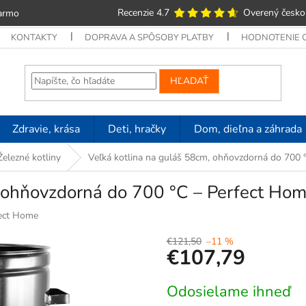
Recenzie 4.7
Overený česko
armo
KONTAKTY
DOPRAVA A SPÔSOBY PLATBY
HODNOTENIE
HĽADAŤ
Zdravie, krása
Deti, hračky
Dom, dieľna a záhrada
Železné kotliny
Veľká kotlina na guláš 58cm, ohňovzdorná do 70
m, ohňovzdorná do 700 °C – Perfect 
ect Home
€121,50
–11 %
€107,79
Jednotková
Odosielame ihneď
cena: