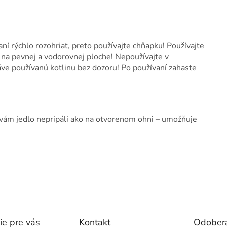
aní rýchlo rozohriať, preto používajte chňapku! Používajte
jí na pevnej a vodorovnej ploche! Nepoužívajte v
ve používanú kotlinu bez dozoru! Po používaní zahaste
 vám jedlo nepripáli ako na otvorenom ohni – umožňuje
ie pre vás
Kontakt
Odobera