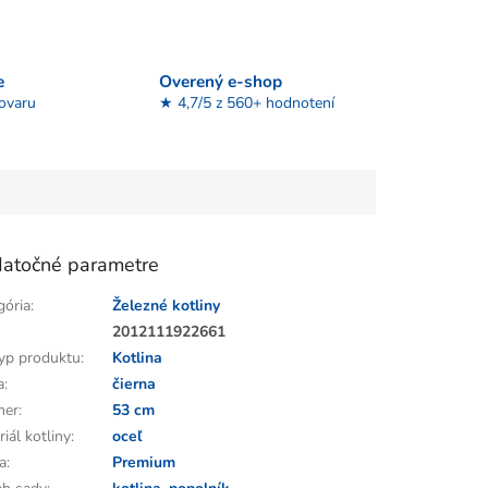
e
Overený e-shop
tovaru
★ 4,7/5 z 560+ hodnotení
atočné parametre
gória
:
Železné kotliny
:
2012111922661
yp produktu
:
Kotlina
a
:
čierna
mer
:
53 cm
iál kotliny
:
oceľ
a
:
Premium