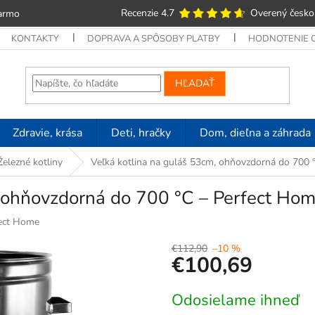
Recenzie 4.7
Overený česko
armo
KONTAKTY
DOPRAVA A SPÔSOBY PLATBY
HODNOTENIE
HĽADAŤ
Zdravie, krása
Deti, hračky
Dom, dieľna a záhrada
Železné kotliny
Veľká kotlina na guláš 53cm, ohňovzdorná do 70
m, ohňovzdorná do 700 °C – Perfect 
ect Home
€112,90
–10 %
€100,69
Jednotková
Odosielame ihneď
cena: