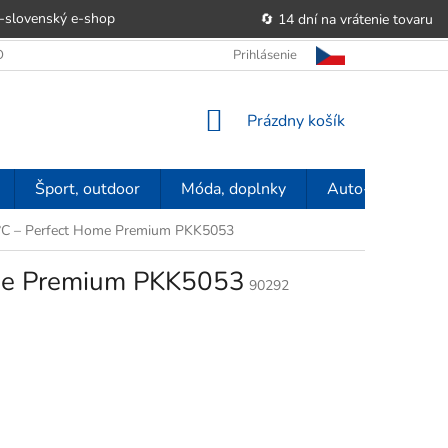
-slovenský e‑shop
🔄 14 dní na vrátenie tovaru
 OBCHODU
OBCHODNÉ PODMIENKY
Prihlásenie
POUČENIE O PRÁVE SP
NÁKUPNÝ
Prázdny košík
KOŠÍK
Šport, outdoor
Móda, doplnky
Auto-moto
0 °C – Perfect Home Premium PKK5053
Home Premium PKK5053
90292