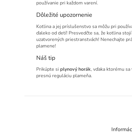
používanie pri každom varení.
Dôležité upozornenie
Kotlina a jej príslušenstvo sa môžu pri použív
ďaleko od detí! Presvedčte sa, že kotlina sto
uzatvorených priestranstvách! Nenechajte prá
plamene!
Náš tip
Prikúpte si
plynový horák
, vďaka ktorému sa
presnú reguláciu plameňa.
Z
á
p
ä
t
Informác
i