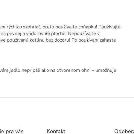
aní rýchlo rozohriať, preto používajte chňapku! Používajte
jí na pevnej a vodorovnej ploche! Nepoužívajte v
ve používanú kotlinu bez dozoru! Po používaní zahaste
 vám jedlo nepripáli ako na otvorenom ohni – umožňuje
ie pre vás
Kontakt
Odobera