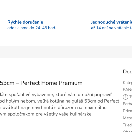
Rýchle doručenie
Jednoduché vráteni
odosielame do 24–48 hod.
až 14 dní na vrátenie 
Dod
š 53cm – Perfect Home Premium
Kate
EAN
dáte spoľahlivé vybavenie, ktoré vám umožní pripraviť
?
T
 pod holým nebom, veľká kotlina na guláš 53cm od Perfect
Farb
miová kotlina je navrhnutá s dôrazom na maximálnu
Prie
nym spoločníkom pre všetky vaše kulinárske
Mater
Tried