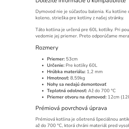
Dôležité informácie o kompatibilite
Dymovod nie je súčasťou balenia. Ku kotlin
koleno, strieška pre kotliny z našej stránky.
Táto kotlina je určená pre 60L kotlíky. Pri pou
vedomie jej priemer. Preto odporúčame merať 
Rozmery
Priemer:
53cm
Určenie:
Pre kotlíky 60L
Hrúbka materiálu:
1,2 mm
Hmotnosť:
8,59kg
Nohy sa nedajú demontovať
Teplotná odolnosť:
Až do 700 °C
Priemer otvoru na dymovod:
12cm (12
Prémiová povrchová úprava
Prémiová kotlina je ošetrená špeciálnou ant
až do 700 °C, ktorá chráni materiál pred vyso