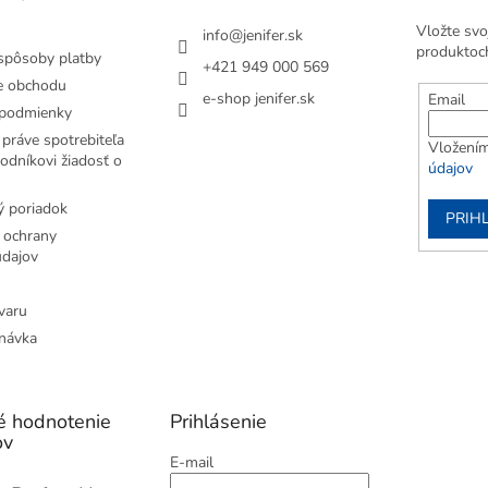
Vložte svo
info
@
jenifer.sk
produktoc
spôsoby platby
+421 949 000 569
e obchodu
e-shop jenifer.sk
Email
podmienky
práve spotrebiteľa
Vložením
odníkovi žiadosť o
údajov
 poriadok
PRIH
 ochrany
dajov
varu
návka
é hodnotenie
Prihlásenie
ov
E-mail