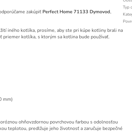
Obsa
Typ 
e odporúčame zakúpiť
Perfect Home 71133 Dymovod
,
Kate
Povr
žití iného kotlíka, prosíme, aby ste pri kúpe kotliny brali na
priemer kotlíka, s ktorým sa kotlina bude používať.
0 mm)
ikoróznou ohňovzdornou povrchovou farbou s odolnosťou
kou teplotou, predlžuje jeho životnosť a zaručuje bezpečné