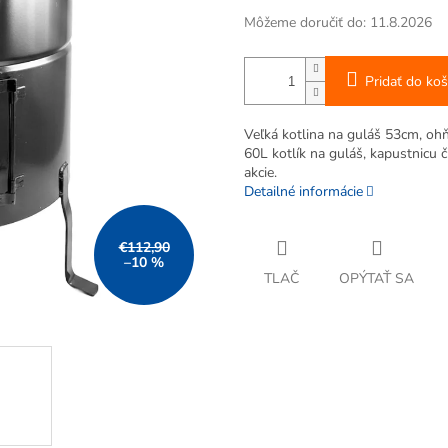
Môžeme doručiť do:
11.8.2026
Pridať do koš
Veľká kotlina na guláš 53cm, oh
60L kotlík na guláš, kapustnicu č
akcie.
Detailné informácie
€112,90
–10 %
TLAČ
OPÝTAŤ SA