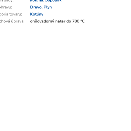
h sady
:
kotlina
,
popolník
ohrevu
:
Drevo
,
Plyn
gória tovaru
:
Kotliny
chová úprava
:
ohňovzdorný náter do 700 °C