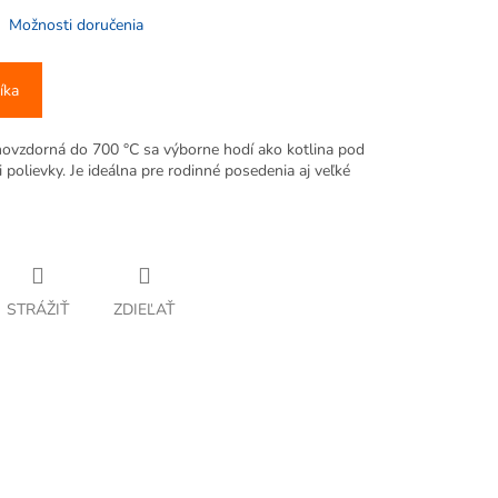
Možnosti doručenia
íka
ňovzdorná do 700 °C sa výborne hodí ako kotlina pod
i polievky. Je ideálna pre rodinné posedenia aj veľké
STRÁŽIŤ
ZDIEĽAŤ