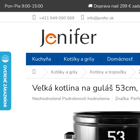
Pon-Pia 9:00-15:00
🚚 Doprava nad 299 € zad
Prejsť
+421 949 000 569
info@jenifer.sk
na
obsah
Kuchyňa
Kotlíky a grily
Domácnosť
Domov
Kotlíky a grily
Kotliny a trojnožky
Veľká kotlina na guláš 53c
Priemerné
Neohodnotené
Podrobnosti hodnotenia
Značka:
Perf
hodnotenie
produktu
je
0,0
z
5
hviezdičiek.