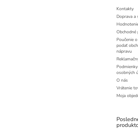
e
Kontakty
Doprava a 
Hodnoteni
Obchodné 
Poučenie o 
podať obch
nápravu
Reklamačný
Podmienky
osobných ú
O nás
Vrátenie to
Moja objed
Posledn
produkt