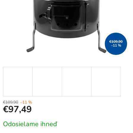
€109,90
–11 %
€109,90
–11 %
€97,49
Jednotková
Odosielame ihneď
cena: