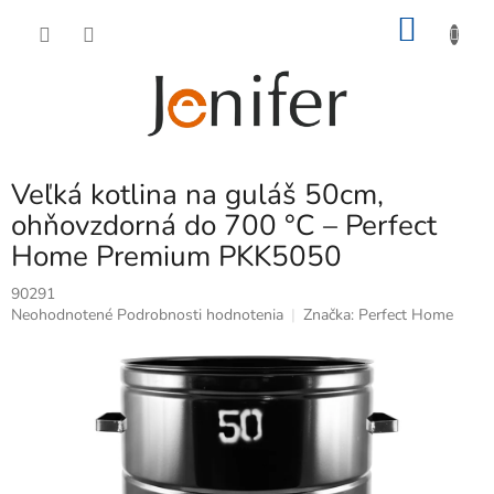
Prejsť
NÁKU
na
obsah
KOŠÍK
Veľká kotlina na guláš 50cm,
ohňovzdorná do 700 °C – Perfect
Home Premium PKK5050
90291
Priemerné
Neohodnotené
Podrobnosti hodnotenia
Značka:
Perfect Home
hodnotenie
produktu
je
0,0
z
5
hviezdičiek.