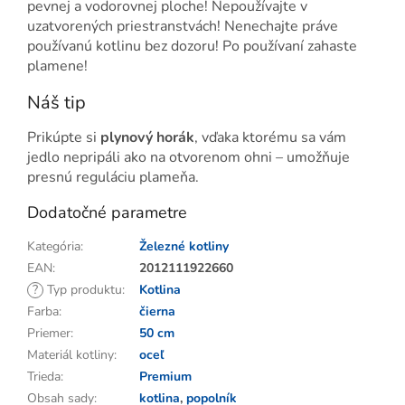
pevnej a vodorovnej ploche! Nepoužívajte v
uzatvorených priestranstvách! Nenechajte práve
používanú kotlinu bez dozoru! Po používaní zahaste
plamene!
Náš tip
Prikúpte si
plynový horák
, vďaka ktorému sa vám
jedlo nepripáli ako na otvorenom ohni – umožňuje
presnú reguláciu plameňa.
Dodatočné parametre
Kategória
:
Železné kotliny
EAN
:
2012111922660
?
Typ produktu
:
Kotlina
Farba
:
čierna
Priemer
:
50 cm
Materiál kotliny
:
oceľ
Trieda
:
Premium
Obsah sady
:
kotlina
,
popolník