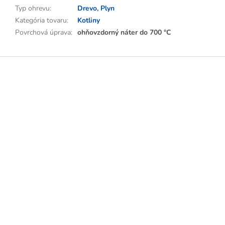
Typ ohrevu
:
Drevo
,
Plyn
Kategória tovaru
:
Kotliny
Povrchová úprava
:
ohňovzdorný náter do 700 °C
Z
á
p
ä
t
i
e