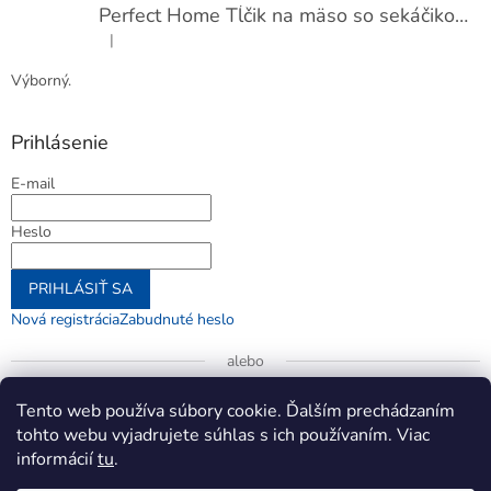
Perfect Home Tĺčik na mäso so sekáčikom, 56893
|
Hodnotenie produktu je 5 z 5 hviezdičiek.
Výborný.
Prihlásenie
E-mail
Heslo
PRIHLÁSIŤ SA
Nová registrácia
Zabudnuté heslo
alebo
Prihlásiť sa cez Google
Tento web používa súbory cookie. Ďalším prechádzaním
tohto webu vyjadrujete súhlas s ich používaním. Viac
informácií
tu
.