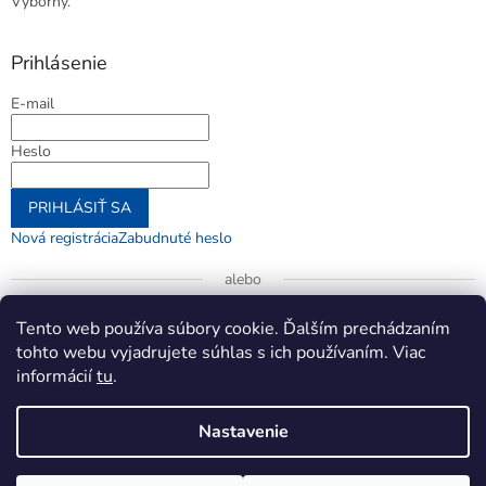
Výborný.
Prihlásenie
E-mail
Heslo
PRIHLÁSIŤ SA
Nová registrácia
Zabudnuté heslo
alebo
Prihlásiť sa cez Google
Tento web používa súbory cookie. Ďalším prechádzaním
tohto webu vyjadrujete súhlas s ich používaním. Viac
informácií
tu
.
Vytvoril Shoptet
Nastavenie
Copyright 2026
jenifer.sk
. Všetky práva vyhradené.
Upraviť