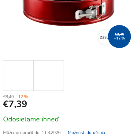
€8,40
–12 %
€8,40
–12 %
€7,39
Jednotková
Odosielame ihneď
cena:
Môžeme doručiť do:
11.8.2026
Možnosti doručenia