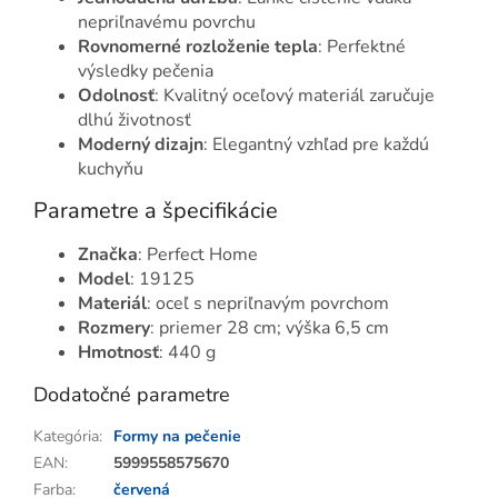
nepriľnavému povrchu
Rovnomerné rozloženie tepla
: Perfektné
výsledky pečenia
Odolnosť
: Kvalitný oceľový materiál zaručuje
dlhú životnosť
Moderný dizajn
: Elegantný vzhľad pre každú
kuchyňu
Parametre a špecifikácie
Značka
: Perfect Home
Model
: 19125
Materiál
: oceľ s nepriľnavým povrchom
Rozmery
: priemer 28 cm; výška 6,5 cm
Hmotnosť
: 440 g
Dodatočné parametre
Kategória
:
Formy na pečenie
EAN
:
5999558575670
Farba
:
červená