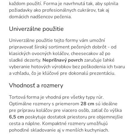
každom použití. Forma je navrhnutá tak, aby splnila
požiadavky ako profesionálnych cukrárov, tak aj
domácich nadšencov pečenia.
Univerzálne použitie
Univerzálne použitie tejto formy vám umožní
pripravovať široký sortiment pečených dobrôt - od
klasických ovocných koláčov, cheesecakov až po
sladké dezerty.
Nepriľnavý povrch
zaručuje ľahké
vyberanie hotových výrobkov bez poškodenia ich tvaru
a vzhľadu, čo je kľúčové pre dokonalú prezentáciu.
Vhodnosť a rozmery
Tortová forma je vhodná pre všetky typy rúr.
Optimálne rozmery s priemerom
28 cm
sú ideálne
pre prípravu koláčov pre viacero osôb, zatiaľ čo výška
6,5 cm
poskytuje dostatok priestoru pre objemnejšie
cesta a náplne. Kompaktné rozmery umožňujú
pohodlné skladovanie aj v menších kuchyniach.