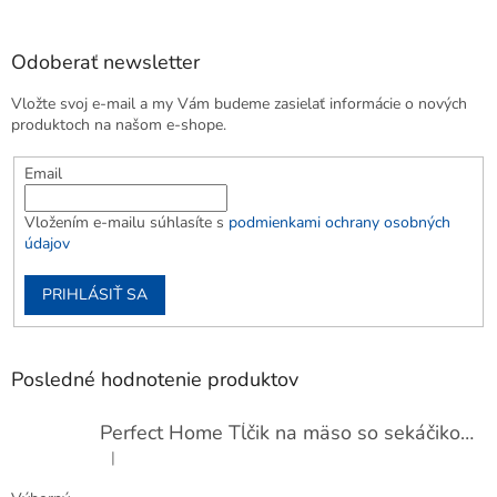
Odoberať newsletter
Vložte svoj e-mail a my Vám budeme zasielať informácie o nových
produktoch na našom e-shope.
Email
Vložením e-mailu súhlasíte s
podmienkami ochrany osobných
údajov
PRIHLÁSIŤ SA
Posledné hodnotenie produktov
Perfect Home Tĺčik na mäso so sekáčikom, 56893
|
Hodnotenie produktu je 5 z 5 hviezdičiek.