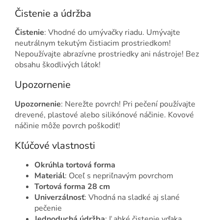
Čistenie a údržba
Čistenie
: Vhodné do umývačky riadu. Umývajte
neutrálnym tekutým čistiacim prostriedkom!
Nepoužívajte abrazívne prostriedky ani nástroje! Bez
obsahu škodlivých látok!
Upozornenie
Upozornenie
: Nerežte povrch! Pri pečení používajte
drevené, plastové alebo silikónové náčinie. Kovové
náčinie môže povrch poškodiť!
Kľúčové vlastnosti
Okrúhla tortová forma
Materiál
: Oceľ s nepriľnavým povrchom
Tortová forma 28 cm
Univerzálnosť
: Vhodná na sladké aj slané
pečenie
Jednoduchá údržba
: Ľahké čistenie vďaka