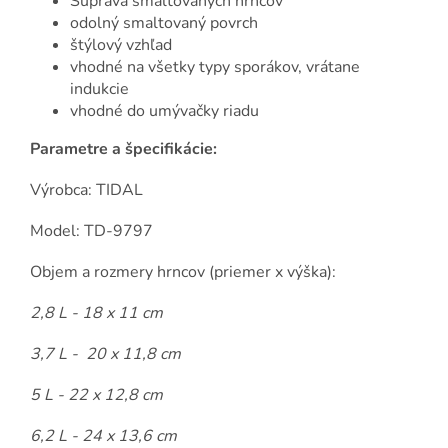
Súprava smaltovaných hrncov
odolný smaltovaný povrch
štýlový vzhľad
vhodné na všetky typy sporákov, vrátane
indukcie
vhodné do umývačky riadu
Parametre a špecifikácie:
Výrobca: TIDAL
Model: TD-9797
Objem a rozmery hrncov (priemer x výška):
2,8 L - 18 x 11 cm
3,7 L - 20 x 11,8 cm
5 L - 22 x 12,8 cm
6,2 L - 24 x 13,6 cm