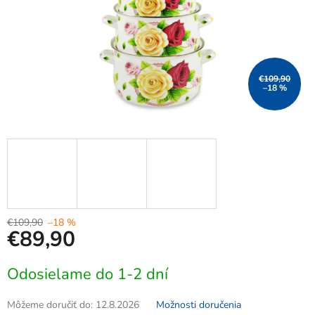
€109,90
–18 %
€109,90
–18 %
€89,90
Jednotková
Odosielame do 1-2 dní
cena:
Môžeme doručiť do:
12.8.2026
Možnosti doručenia