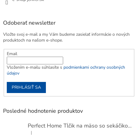
Odoberať newsletter
Vložte svoj e-mail a my Vám budeme zasielať informácie o nových
produktoch na našom e-shope.
Email
Vložením e-mailu súhlasíte s
podmienkami ochrany osobných
údajov
PRIHLÁSIŤ SA
Posledné hodnotenie produktov
Perfect Home Tĺčik na mäso so sekáčikom, 56893
|
Hodnotenie produktu je 5 z 5 hviezdičiek.