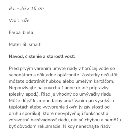
8 L - 26 x 15 cm
Vzor: ruže
Farba: biela
Materiál: smalt
Návod, čistenie a starostlivosť:
Pred prvým varením umyte riady v horúcej vode so
saponátom a dôkladne opláchnite. Zostatky nečistôt
môžete odstrániť hubkou alebo umelým kartáčom.
Nepoužívajte na povrchu žiadne drsné prípravky
(piesky, apod.). Riad je vhodný do umývačky riadu.
Môže dôjsť k zmene farby používaním pri vysokých
teplotách alebo vytvorenie škvŕn (v závislosti od
druhu sporáku), ktoré neovplyvňujú funkčnosť a
zdravotnú nezávadnosť riadu, nie sú chybou a nemôžu
byť dôvodom reklamácie. Nikdy nenechajte riady