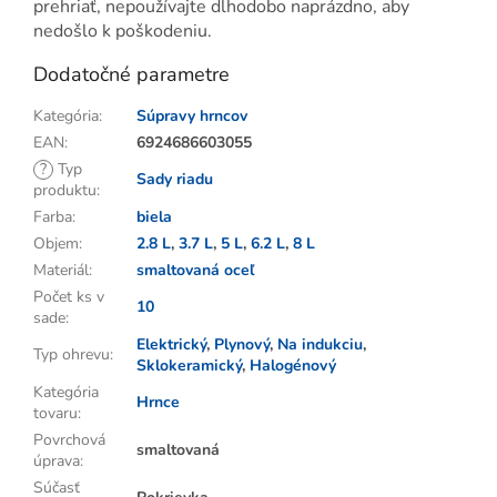
prehriať, nepoužívajte dlhodobo naprázdno, aby
nedošlo k poškodeniu.
Dodatočné parametre
Kategória
:
Súpravy hrncov
EAN
:
6924686603055
?
Typ
Sady riadu
produktu
:
Farba
:
biela
Objem
:
2.8 L
,
3.7 L
,
5 L
,
6.2 L
,
8 L
Materiál
:
smaltovaná oceľ
Počet ks v
10
sade
:
Elektrický
,
Plynový
,
Na indukciu
,
Typ ohrevu
:
Sklokeramický
,
Halogénový
Kategória
Hrnce
tovaru
:
Povrchová
smaltovaná
úprava
:
Súčasť