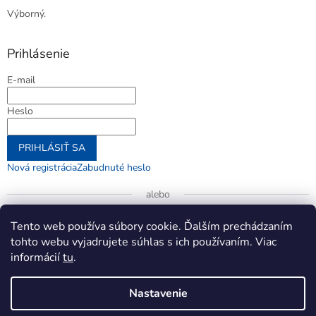
Výborný.
Prihlásenie
E-mail
Heslo
PRIHLÁSIŤ SA
Nová registrácia
Zabudnuté heslo
alebo
Prihlásiť sa cez Google
Tento web používa súbory cookie. Ďalším prechádzaním
tohto webu vyjadrujete súhlas s ich používaním. Viac
informácií
tu
.
Vytvoril Shoptet
Nastavenie