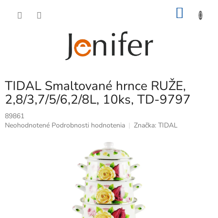
Prejsť
NÁKU
na
obsah
KOŠÍK
TIDAL Smaltované hrnce RUŽE,
2,8/3,7/5/6,2/8L, 10ks, TD-9797
89861
Priemerné
Neohodnotené
Podrobnosti hodnotenia
Značka:
TIDAL
hodnotenie
produktu
je
0,0
z
5
hviezdičiek.