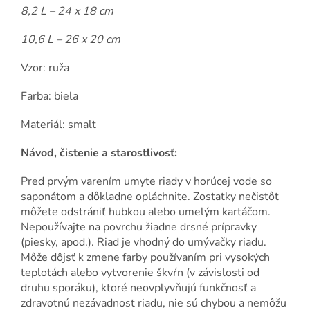
8,2 L – 24 x 18 cm
10,6 L – 26 x 20 cm
Vzor: ruža
Farba: biela
Materiál: smalt
Návod, čistenie a starostlivosť:
Pred prvým varením umyte riady v horúcej vode so
saponátom a dôkladne opláchnite. Zostatky nečistôt
môžete odstrániť hubkou alebo umelým kartáčom.
Nepoužívajte na povrchu žiadne drsné prípravky
(piesky, apod.). Riad je vhodný do umývačky riadu.
Môže dôjsť k zmene farby používaním pri vysokých
teplotách alebo vytvorenie škvŕn (v závislosti od
druhu sporáku), ktoré neovplyvňujú funkčnosť a
zdravotnú nezávadnosť riadu, nie sú chybou a nemôžu