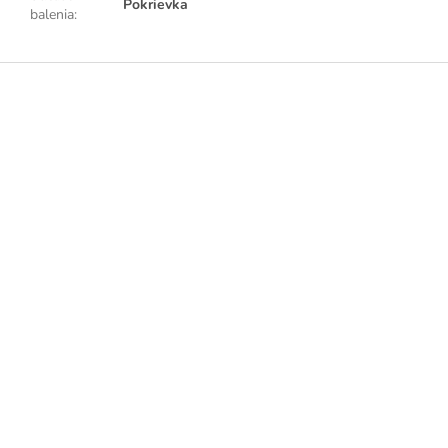
Pokrievka
balenia
:
Z
á
p
ä
t
i
e