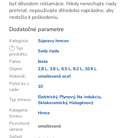
byť dôvodom reklamácie. Nikdy nenechajte riady
prehriať, nepoužívajte dlhodobo naprázdno, aby
nedošlo k poškodeniu.
Dodatočné parametre
Kategória
:
Súpravy hrncov
?
Typ
Sady riadu
produktu
:
Farba
:
biela
Objem
:
2.8 L
,
3.8 L
,
6.5 L
,
8.2 L
,
10.6 L
Materiál
:
smaltovaná oceľ
Počet ks v
10
sade
:
Elektrický
,
Plynový
,
Na indukciu
,
Typ ohrevu
:
Sklokeramický
,
Halogénový
Kategória
Hrnce
tovaru
:
Povrchová
smaltovaná
úprava
:
Súčasť