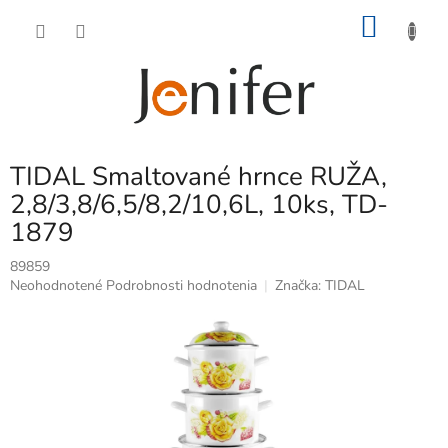
Prejsť
NÁKU
na
obsah
KOŠÍK
TIDAL Smaltované hrnce RUŽA,
2,8/3,8/6,5/8,2/10,6L, 10ks, TD-
1879
89859
Priemerné
Neohodnotené
Podrobnosti hodnotenia
Značka:
TIDAL
hodnotenie
produktu
je
0,0
z
5
hviezdičiek.