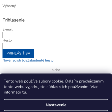
Výborný.
Prihlásenie
E-mail
Heslo
PRIHLÁSIŤ SA
Nová registrácia
Zabudnuté heslo
alebo
Prihlásiť sa cez Google
Tento web používa súbory cookie. Ďalším prechádzaním
tohto webu vyjadrujete súhlas s ich používaním. Viac
informácií
tu
.
Vytvoril Shoptet
Nastavenie