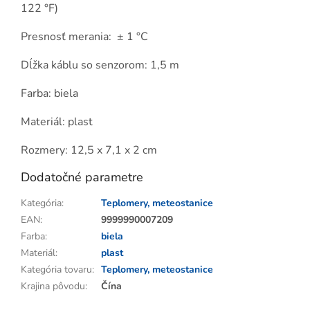
122 °F)
Presnosť merania: ± 1 °C
Dĺžka káblu so senzorom: 1,5 m
Farba: biela
Materiál: plast
Rozmery: 12,5 x 7,1 x 2 cm
Dodatočné parametre
Kategória
:
Teplomery, meteostanice
EAN
:
9999990007209
Farba
:
biela
Materiál
:
plast
Kategória tovaru
:
Teplomery, meteostanice
Krajina pôvodu
:
Čína