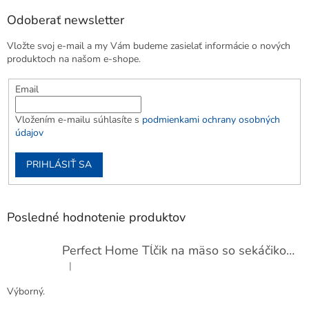
Odoberať newsletter
Vložte svoj e-mail a my Vám budeme zasielať informácie o nových
produktoch na našom e-shope.
Email
Vložením e-mailu súhlasíte s
podmienkami ochrany osobných
údajov
PRIHLÁSIŤ SA
Posledné hodnotenie produktov
Perfect Home Tĺčik na mäso so sekáčikom, 56893
|
Hodnotenie produktu je 5 z 5 hviezdičiek.
Výborný.