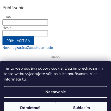
Prihlásenie
E-mail
Heslo
PRIHLÁSIŤ SA
Nová registrácia
Zabudnuté heslo
alebo
Prihlásiť sa cez Google
Tento web používa súbory cookie. Ďalším prechádzaním
tohto webu vyjadrujete súhlas s ich používaním. Viac
informácií
tu
.
Vytvoril Shoptet
Nastavenie
Copyright 2026
jenifer.sk
. Všetky práva vyhradené.
Upraviť
Odmietnuť
Súhlasím
nastavenie cookies