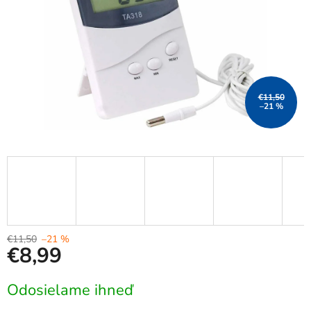
€11,50
–21 %
€11,50
–21 %
€8,99
Jednotková
Odosielame ihneď
cena: