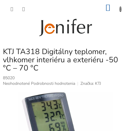
Prejsť
NÁKU
na
obsah
KOŠÍK
KTJ TA318 Digitálny teplomer,
vlhkomer interiéru a exteriéru -50
°C – 70 °C
85020
Priemerné
Neohodnotené
Podrobnosti hodnotenia
Značka:
KTJ
hodnotenie
produktu
je
0,0
z
5
hviezdičiek.