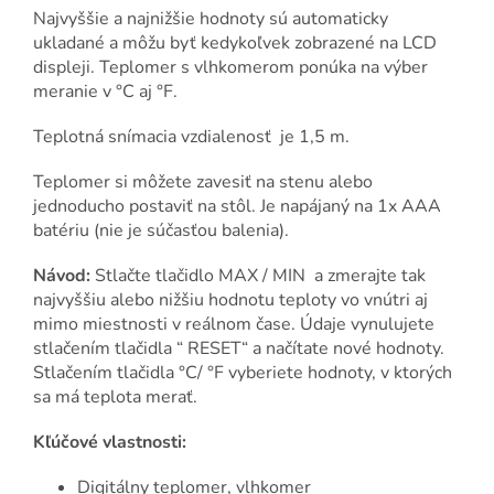
Najvyššie a najnižšie hodnoty sú automaticky
ukladané a môžu byť kedykoľvek zobrazené na LCD
displeji. Teplomer s vlhkomerom ponúka na výber
meranie v °C aj °F.
Teplotná snímacia vzdialenosť je 1,5 m.
Teplomer si môžete zavesiť na stenu alebo
jednoducho postaviť na stôl. Je napájaný na 1x AAA
batériu (nie je súčasťou balenia).
Návod:
Stlačte tlačidlo MAX / MIN a zmerajte tak
najvyššiu alebo nižšiu hodnotu teploty vo vnútri aj
mimo miestnosti v reálnom čase. Údaje vynulujete
stlačením tlačidla “ RESET“ a načítate nové hodnoty.
Stlačením tlačidla °C/ °F vyberiete hodnoty, v ktorých
sa má teplota merať.
Kľúčové vlastnosti:
Digitálny teplomer, vlhkomer