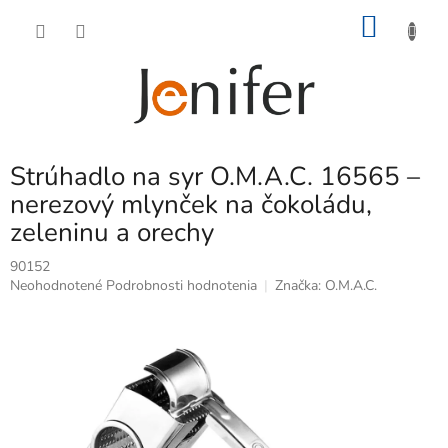
Prejsť
NÁKU
na
obsah
KOŠÍK
Strúhadlo na syr O.M.A.C. 16565 –
nerezový mlynček na čokoládu,
zeleninu a orechy
90152
Priemerné
Neohodnotené
Podrobnosti hodnotenia
Značka:
O.M.A.C.
hodnotenie
produktu
je
0,0
z
5
hviezdičiek.