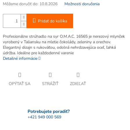
Môžeme doručiť do:
10.8.2026
Možnosti doručenia
Pridať do košíka
Profesionálne strúhadlo na syr O.M.A.C. 16565 je nerezový mlynček
vyrobený v Taliansku na mletie čokolády, zeleniny a orechov.
Elegantný dizajn s rukoväťou, odolná nehrdzavejúca oceľ, ľahká
údržba. Ideálne pre každodenné varenie
Detailné informácie
OPÝTAŤ SA
STRÁŽIŤ
ZDIEĽAŤ
Potrebujete poradiť?
+421 949 000 569