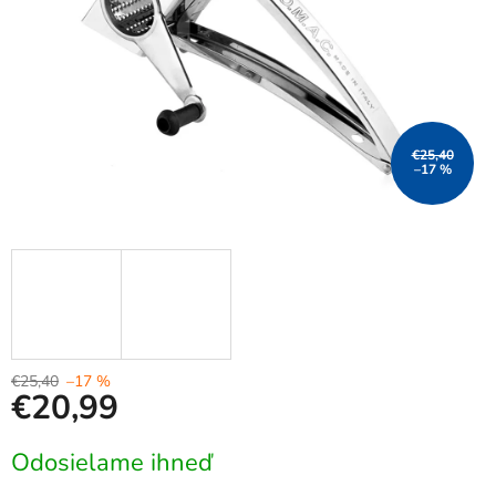
€25,40
–17 %
€25,40
–17 %
€20,99
Jednotková
Odosielame ihneď
cena: