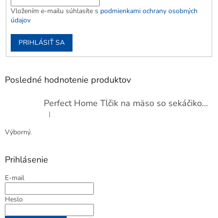
Vložením e-mailu súhlasíte s
podmienkami ochrany osobných
údajov
PRIHLÁSIŤ SA
Posledné hodnotenie produktov
Perfect Home Tĺčik na mäso so sekáčikom, 56893
|
Hodnotenie produktu je 5 z 5 hviezdičiek.
Výborný.
Prihlásenie
E-mail
Heslo