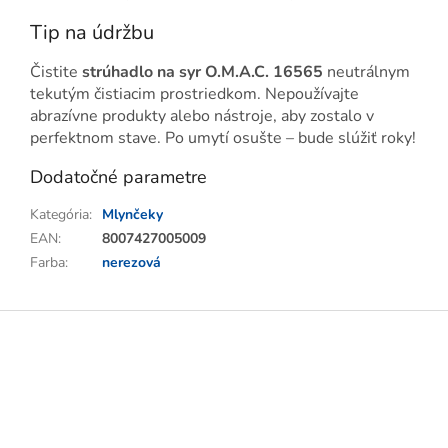
Tip na údržbu
Čistite
strúhadlo na syr O.M.A.C. 16565
neutrálnym
tekutým čistiacim prostriedkom. Nepoužívajte
abrazívne produkty alebo nástroje, aby zostalo v
perfektnom stave. Po umytí osušte – bude slúžiť roky!
Dodatočné parametre
Kategória
:
Mlynčeky
EAN
:
8007427005009
Farba
:
nerezová
Z
á
p
ä
t
i