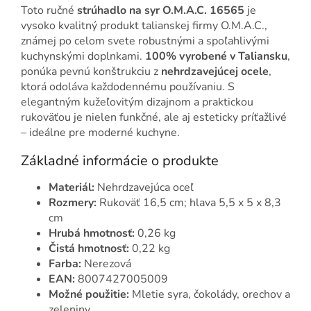
Toto ručné
strúhadlo na syr O.M.A.C. 16565
je
vysoko kvalitný produkt talianskej firmy O.M.A.C.,
známej po celom svete robustnými a spoľahlivými
kuchynskými doplnkami.
100% vyrobené v Taliansku
,
ponúka pevnú konštrukciu z
nehrdzavejúcej ocele
,
ktorá odoláva každodennému používaniu. S
elegantným kužeľovitým dizajnom a praktickou
rukoväťou je nielen funkčné, ale aj esteticky príťažlivé
– ideálne pre moderné kuchyne.
Základné informácie o produkte
Materiál:
Nehrdzavejúca oceľ
Rozmery:
Rukoväť 16,5 cm; hlava 5,5 x 5 x 8,3
cm
Hrubá hmotnosť:
0,26 kg
Čistá hmotnosť:
0,22 kg
Farba:
Nerezová
EAN:
8007427005009
Možné použitie:
Mletie syra, čokolády, orechov a
zeleniny