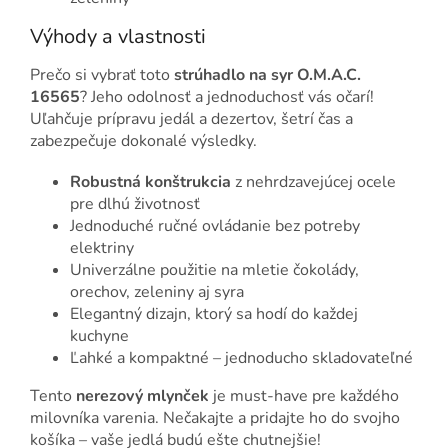
Výhody a vlastnosti
Prečo si vybrať toto
strúhadlo na syr O.M.A.C.
16565
? Jeho odolnosť a jednoduchosť vás očarí!
Uľahčuje prípravu jedál a dezertov, šetrí čas a
zabezpečuje dokonalé výsledky.
Robustná konštrukcia
z nehrdzavejúcej ocele
pre dlhú životnosť
Jednoduché ručné ovládanie bez potreby
elektriny
Univerzálne použitie na mletie čokolády,
orechov, zeleniny aj syra
Elegantný dizajn, ktorý sa hodí do každej
kuchyne
Ľahké a kompaktné – jednoducho skladovateľné
Tento
nerezový mlynček
je must-have pre každého
milovníka varenia. Nečakajte a pridajte ho do svojho
košíka – vaše jedlá budú ešte chutnejšie!