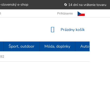
-slovenský e‑shop
🔄 14 dní na vrátenie tovaru
 OBCHODU
OBCHODNÉ PODMIENKY
Prihlásenie
POUČENIE O PRÁVE SP
NÁKUPNÝ
Prázdny košík
KOŠÍK
Šport, outdoor
Móda, doplnky
Auto-moto
592