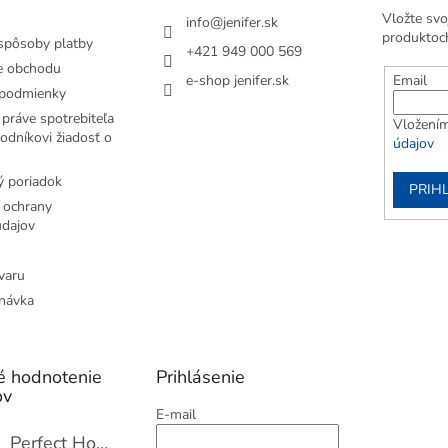
Vložte svo
info
@
jenifer.sk
produktoc
spôsoby platby
+421 949 000 569
e obchodu
e-shop jenifer.sk
Email
podmienky
práve spotrebiteľa
Vložením
odníkovi žiadosť o
údajov
 poriadok
PRIH
 ochrany
dajov
varu
návka
é hodnotenie
Prihlásenie
ov
E-mail
Perfect Home Tĺčik na mäso so sekáčikom, 56893