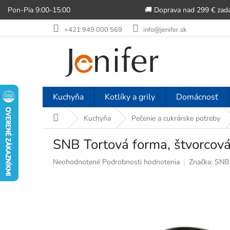
Pon-Pia 9:00-15:00
🚚 Doprava nad 299 € zad
Prejsť
+421 949 000 569
info@jenifer.sk
na
obsah
Kuchyňa
Kotlíky a grily
Domácnosť
Domov
Kuchyňa
Pečenie a cukrárske potreby
SNB Tortová forma, štvorco
Priemerné
Neohodnotené
Podrobnosti hodnotenia
Značka:
SNB
hodnotenie
produktu
je
0,0
z
5
hviezdičiek.