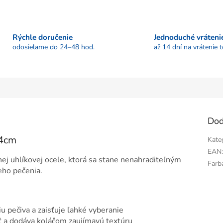
Rýchle doručenie
Jednoduché vráteni
odosielame do 24–48 hod.
až 14 dní na vrátenie 
Dod
24cm
Kate
EAN
nej uhlíkovej ocele, ktorá sa stane nenahraditeľným
Farb
ho pečenia.
u pečiva a zaisťuje ľahké vyberanie
ť a dodáva koláčom zaujímavú textúru