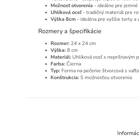
Možnosť otvorenia
- ideálne pre jemné 
Uhlíková oceľ
- tradičný materiál pre 
Výška 8cm
- ideálna pre vyššie torty a
Rozmery a špecifikácie
Rozmer:
24 x 24 cm
Výška:
8 cm
Materiál:
Uhlíková oceľ s nepriľnavým 
Farba:
Čierna
Typ:
Forma na pečenie štvorcová s vaf
Konštrukcia:
S možnosťou otvorenia
Z
á
p
ä
t
Informác
i