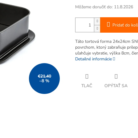
Môžeme doručiť do:
11.8.2026
Pridať do koš
Táto tortová forma 24x24cm SNB 
povrchom, ktorý zabraňuje prile
uľahčuje vybratie, výška 8cm, čier
Detailné informácie
€21,40
–8 %
TLAČ
OPÝTAŤ SA