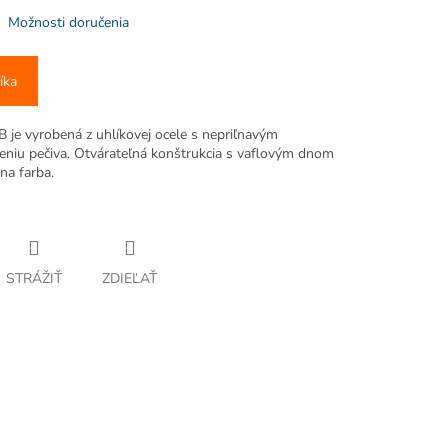
Možnosti doručenia
íka
je vyrobená z uhlíkovej ocele s nepriľnavým
peniu pečiva. Otvárateľná konštrukcia s vaflovým dnom
na farba.
STRÁŽIŤ
ZDIEĽAŤ