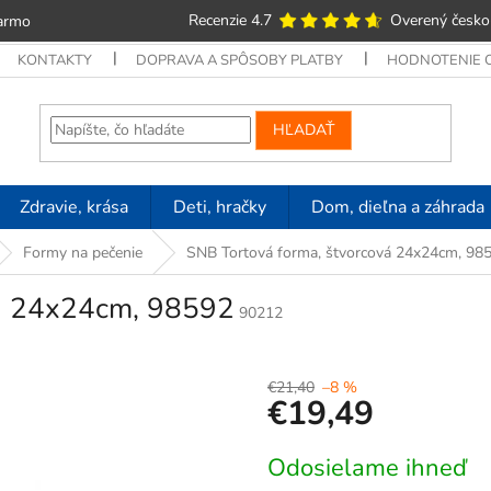
Recenzie 4.7
Overený česko
armo
KONTAKTY
DOPRAVA A SPÔSOBY PLATBY
HODNOTENIE
HĽADAŤ
Zdravie, krása
Deti, hračky
Dom, dieľna a záhrada
Formy na pečenie
SNB Tortová forma, štvorcová 24x24cm, 98
vá 24x24cm, 98592
90212
€21,40
–8 %
€19,49
Jednotková
Odosielame ihneď
cena: