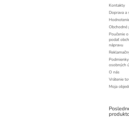
e
Kontakty
Doprava a 
Hodnoteni
Obchodné 
Poučenie o 
podať obch
nápravu
Reklamačný
Podmienky
osobných ú
O nás
Vrátenie to
Moja objed
Posledn
produkt