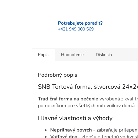
Potrebujete poradiť?
+421 949 000 569
Popis
Hodnotenie
Diskusia
Podrobný popis
SNB Tortová forma, štvorcová 24x
Tradičná forma na pečenie
vyrobená z kvalit
pomocníkom pre všetkých milovníkov domáce
Hlavné vlastnosti a výhody
Nepriľnavý povrch
- zabraňuje prilepeni
Vafľové dno
- zlepšuje tepelnú vodivos