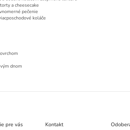
torty a cheesecake
rovnomerné pečenie
 viacposchodové koláče
povrchom
ľovým dnom
ie pre vás
Kontakt
Odobera