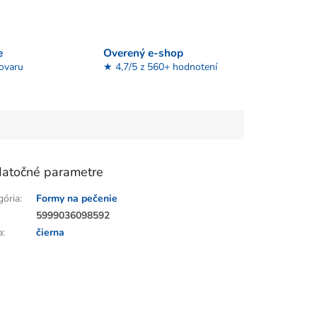
e
Overený e-shop
tovaru
★ 4,7/5 z 560+ hodnotení
atočné parametre
gória
:
Formy na pečenie
:
5999036098592
a
:
čierna