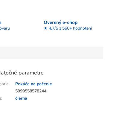
e
Overený e-shop
tovaru
★ 4,7/5 z 560+ hodnotení
atočné parametre
gória
:
Pekáče na pečenie
:
5999558578244
a
:
čierna