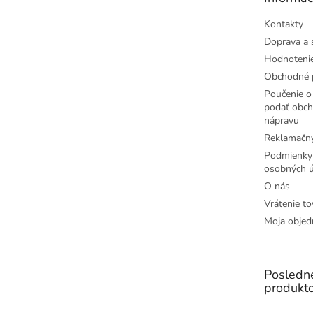
i
e
Kontakty
Doprava a 
Hodnoteni
Obchodné 
Poučenie o 
podať obch
nápravu
Reklamačný
Podmienky
osobných ú
O nás
Vrátenie to
Moja objed
Posledn
produkt