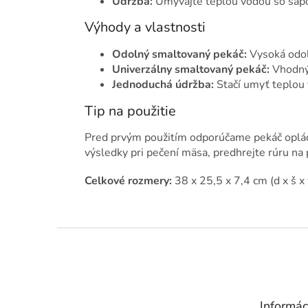
Údržba:
Umývajte teplou vodou so sapo
Výhody a vlastnosti
Odolný smaltovaný pekáč:
Vysoká odol
Univerzálny smaltovaný pekáč:
Vhodný 
Jednoduchá údržba:
Stačí umyť teplou
Tip na použitie
Pred prvým použitím odporúčame pekáč oplá
výsledky pri pečení mäsa, predhrejte rúru na
Celkové rozmery:
38 x 25,5 x 7,4 cm (d x š x 
Z
á
p
ä
t
Informác