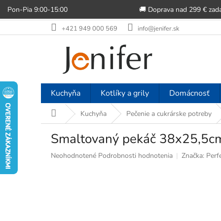
Pon-Pia 9:00-15:00
🚚 Doprava nad 299 € zad
Prejsť
+421 949 000 569
info@jenifer.sk
na
obsah
Kuchyňa
Kotlíky a grily
Domácnosť
Domov
Kuchyňa
Pečenie a cukrárske potreby
Smaltovaný pekáč 38x25,5cm
Priemerné
Neohodnotené
Podrobnosti hodnotenia
Značka:
Perf
hodnotenie
produktu
je
0,0
z
5
hviezdičiek.