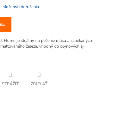
Možnosti doručenia
íka
ct Home je ideálny na pečenie mäsa a zapekaných
maltovaného železa, vhodný do plynových aj
STRÁŽIŤ
ZDIEĽAŤ