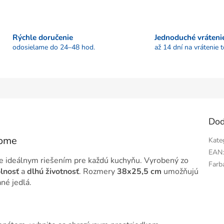
Rýchle doručenie
Jednoduché vráteni
odosielame do 24–48 hod.
až 14 dní na vrátenie 
Dod
Home
Kate
EAN
e ideálnym riešením pre každú kuchyňu. Vyrobený zo
Farb
lnosť
a
dlhú životnosť
. Rozmery
38x25,5 cm
umožňujú
né jedlá.