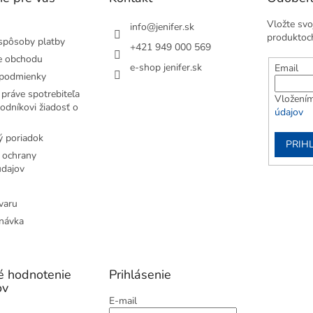
Vložte svo
info
@
jenifer.sk
produktoc
spôsoby platby
+421 949 000 569
e obchodu
e-shop jenifer.sk
Email
podmienky
práve spotrebiteľa
Vložením
odníkovi žiadosť o
údajov
 poriadok
PRIH
 ochrany
dajov
varu
návka
é hodnotenie
Prihlásenie
ov
E-mail