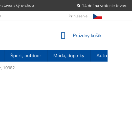
-slovenský e‑shop
🔄 14 dní na vrátenie tovaru
 OBCHODU
OBCHODNÉ PODMIENKY
Prihlásenie
POUČENIE O PRÁVE SP
NÁKUPNÝ
Prázdny košík
KOŠÍK
Šport, outdoor
Móda, doplnky
Auto-moto
e, 10382