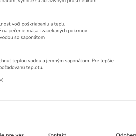
nátom, vyhnite sa abrazívnym prostriedkom
nosť voči poškriabaniu a teplu
na pečenie mäsa i zapekaných pokrmov
 vodou so saponátom
chnuť teplou vodou a jemným saponátom. Pre lepšie
 požadovanú teplotu.
v)
ie pre vás
Kontakt
Odobera