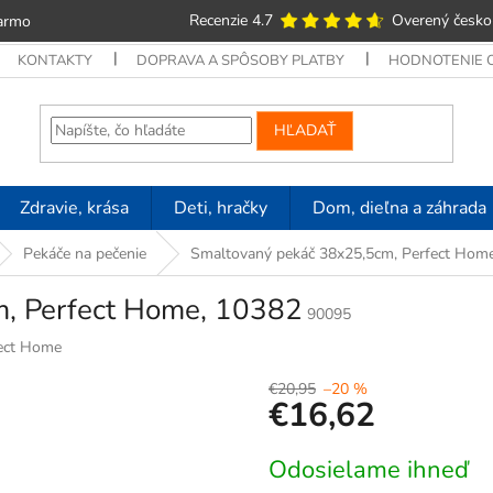
Recenzie 4.7
Overený česko
armo
KONTAKTY
DOPRAVA A SPÔSOBY PLATBY
HODNOTENIE
HĽADAŤ
Zdravie, krása
Deti, hračky
Dom, dieľna a záhrada
Pekáče na pečenie
Smaltovaný pekáč 38x25,5cm, Perfect Hom
, Perfect Home, 10382
90095
ect Home
€20,95
–20 %
€16,62
Jednotková
Odosielame ihneď
cena: