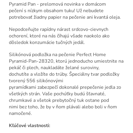
Pyramid Pan - prelomová novinka v domácom
pečení s nízkym obsahom tuku! Už nebudete
potrebovať žiadny papier na pečenie ani kvantá oleja.
Nepodceňujte rapídny nárast srdcovo-cievnych
ochorení, ktoré na nás číhajú všade naokolo ako
dôsledok konzumácie tučných jedál.
Silikónová podložka na pečenie Perfect Home
Pyramid-Pan-28320, ktorú jednoducho umiestnite na
pekáč či plech, naukladáte želané suroviny,
dochutíte a vložíte do trúby. Špeciálny tvar podložky
tvorený 556 silikónovými
pyramídkami zabezpečí dokonalé prepečenie jedla zo
všetkých strán. Vaše pochúťky budú šťavnaté,
chrumkavé a všetok prebytočný tuk ostane pod
nimi bez toho, že by v ňom plávali alebo boli v ňom
namočené.
Kľúčové vlastnosti: