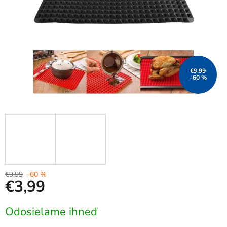
€9,99
–60 %
€9,99
–60 %
€3,99
Jednotková
Odosielame ihneď
cena: