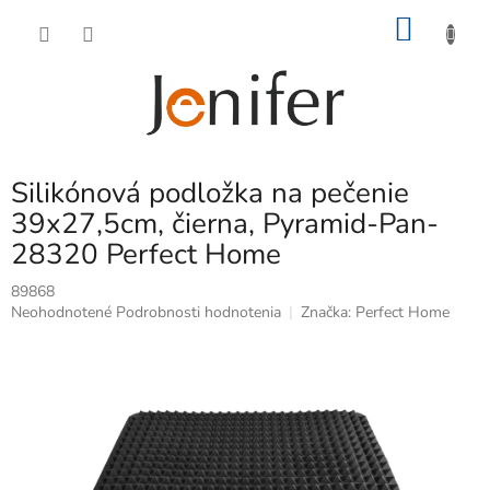
Prejsť
NÁKU
na
obsah
KOŠÍK
Silikónová podložka na pečenie
39x27,5cm, čierna, Pyramid-Pan-
28320 Perfect Home
89868
Priemerné
Neohodnotené
Podrobnosti hodnotenia
Značka:
Perfect Home
hodnotenie
produktu
je
0,0
z
5
hviezdičiek.