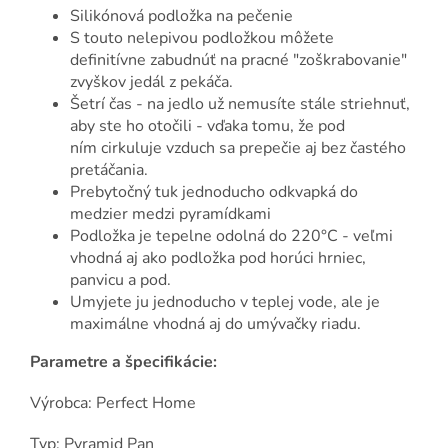
Silikónová podložka na pečenie
S touto nelepivou podložkou môžete
definitívne zabudnúť na pracné "zoškrabovanie"
zvyškov jedál z pekáča.
Šetrí čas - na jedlo už nemusíte stále striehnuť,
aby ste ho otočili - vďaka tomu, že pod
ním cirkuluje vzduch sa prepečie aj bez častého
pretáčania.
Prebytočný tuk jednoducho odkvapká do
medzier medzi pyramídkami
Podložka je tepelne odolná do 220°C - veľmi
vhodná aj ako podložka pod horúci hrniec,
panvicu a pod.
Umyjete ju jednoducho v teplej vode, ale je
maximálne vhodná aj do umývačky riadu.
Parametre a špecifikácie:
Výrobca: Perfect Home
Typ: Pyramid Pan