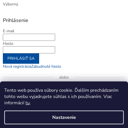
Výborný.
Prihlásenie
E-mail
Heslo
PRIHLÁSIŤ SA
Nová registrácia
Zabudnuté heslo
alebo
Prihlásiť sa cez Google
Tento web používa súbory cookie. Ďalším prechádzaním
tohto webu vyjadrujete súhlas s ich používaním. Viac
informácií
tu
.
Vytvoril Shoptet
Nastavenie