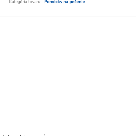
Kategória tovaru
:
Pomôcky na pečenie
Z
á
p
ä
t
i
e