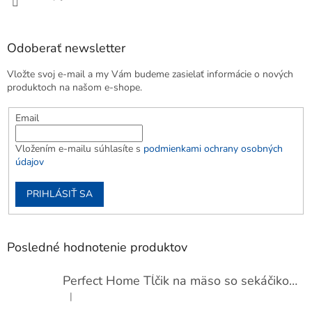
Odoberať newsletter
Vložte svoj e-mail a my Vám budeme zasielať informácie o nových
produktoch na našom e-shope.
Email
Vložením e-mailu súhlasíte s
podmienkami ochrany osobných
údajov
PRIHLÁSIŤ SA
Posledné hodnotenie produktov
Perfect Home Tĺčik na mäso so sekáčikom, 56893
|
Hodnotenie produktu je 5 z 5 hviezdičiek.