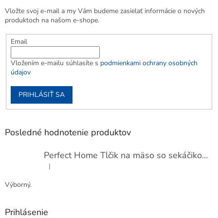
Vložte svoj e-mail a my Vám budeme zasielať informácie o nových
produktoch na našom e-shope.
Email
Vložením e-mailu súhlasíte s
podmienkami ochrany osobných
údajov
PRIHLÁSIŤ SA
Posledné hodnotenie produktov
Perfect Home Tĺčik na mäso so sekáčikom, 56893
|
Hodnotenie produktu je 5 z 5 hviezdičiek.
Výborný.
Prihlásenie