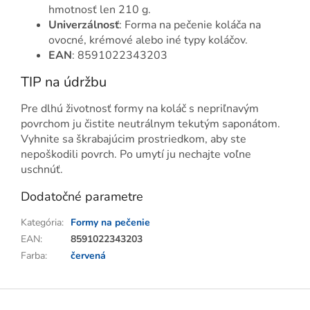
hmotnosť len 210 g.
Univerzálnosť
: Forma na pečenie koláča na
ovocné, krémové alebo iné typy koláčov.
EAN
: 8591022343203
TIP na údržbu
Pre dlhú životnosť formy na koláč s nepriľnavým
povrchom ju čistite neutrálnym tekutým saponátom.
Vyhnite sa škrabajúcim prostriedkom, aby ste
nepoškodili povrch. Po umytí ju nechajte voľne
uschnúť.
Dodatočné parametre
Kategória
:
Formy na pečenie
EAN
:
8591022343203
Farba
:
červená
Z