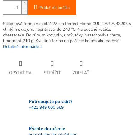
Pridať do košíka
Silikónová forma na koláč 27 cm Perfect Home CULINARIA 43203 s
vlnitým okrajom, nepriľnavá, do 240 °C. Na ovocné koláče,
cheesecake. Do rúry, mikrovlnky, umývačky. Nezachováva chute,
hmotnosť 210 g. Kvalitná forma na pečenie koláča ako darček!
Detailné informácie
OPÝTAŤ SA
STRÁŽIŤ
ZDIEĽAŤ
Potrebujete poradiť?
+421 949 000 569
Rýchle doručenie
odosielame do 24–48 hod.