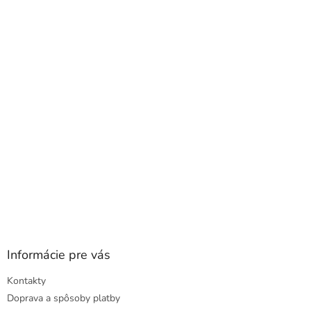
á
p
ä
t
i
e
Informácie pre vás
Kontakty
Doprava a spôsoby platby