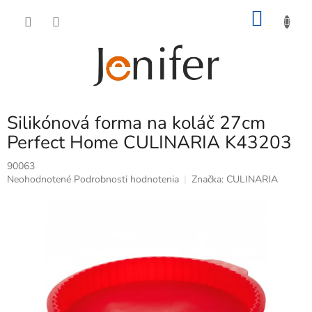
Prejsť
NÁKU
na
obsah
KOŠÍK
Silikónová forma na koláč 27cm
Perfect Home CULINARIA K43203
90063
Priemerné
Neohodnotené
Podrobnosti hodnotenia
Značka:
CULINARIA
hodnotenie
produktu
je
0,0
z
5
hviezdičiek.