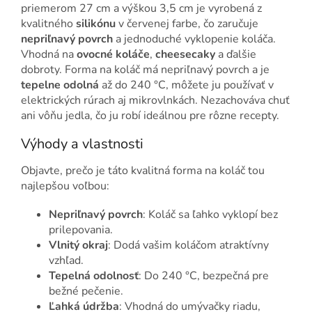
priemerom 27 cm a výškou 3,5 cm je vyrobená z
kvalitného
silikónu
v červenej farbe, čo zaručuje
nepriľnavý povrch
a jednoduché vyklopenie koláča.
Vhodná na
ovocné koláče
,
cheesecaky
a ďalšie
dobroty. Forma na koláč má nepriľnavý povrch a je
tepelne odolná
až do 240 °C, môžete ju používať v
elektrických rúrach aj mikrovlnkách. Nezachováva chuť
ani vôňu jedla, čo ju robí ideálnou pre rôzne recepty.
Výhody a vlastnosti
Objavte, prečo je táto kvalitná forma na koláč tou
najlepšou voľbou:
Nepriľnavý povrch
: Koláč sa ľahko vyklopí bez
prilepovania.
Vlnitý okraj
: Dodá vašim koláčom atraktívny
vzhľad.
Tepelná odolnosť
: Do 240 °C, bezpečná pre
bežné pečenie.
Ľahká údržba
: Vhodná do umývačky riadu,