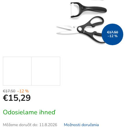
€17,50
–12 %
€17,50
–12 %
€15,29
Jednotková
Odosielame ihneď
cena:
Môžeme doručiť do:
11.8.2026
Možnosti doručenia