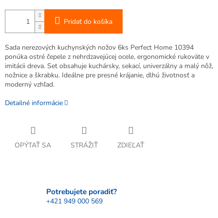
Pridať do košíka
Sada nerezových kuchynských nožov 6ks Perfect Home 10394
ponúka ostré čepele z nehrdzavejúcej ocele, ergonomické rukoväte v
imitácii dreva. Set obsahuje kuchársky, sekací, univerzálny a malý nôž,
nožnice a škrabku. Ideálne pre presné krájanie, dlhú životnosť a
moderný vzhľad.
Detailné informácie
OPÝTAŤ SA
STRÁŽIŤ
ZDIEĽAŤ
Potrebujete poradiť?
+421 949 000 569