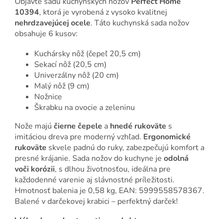
Objavte sadu kuchynských nožov
Perfect Home
10394
, ktorá je vyrobená z vysoko kvalitnej
nehrdzavejúcej ocele
. Táto kuchynská sada nožov
obsahuje 6 kusov:
Kuchársky nôž (čepeľ 20,5 cm)
Sekací nôž (20,5 cm)
Univerzálny nôž (20 cm)
Malý nôž (9 cm)
Nožnice
Škrabku na ovocie a zeleninu
Nože majú
čierne čepele
a
hnedé rukoväte
s
imitáciou dreva pre moderný vzhľad.
Ergonomické
rukoväte
skvele padnú do ruky, zabezpečujú komfort a
presné krájanie. Sada nožov do kuchyne je
odolná
voči korózii
, s dlhou životnosťou, ideálna pre
každodenné varenie aj slávnostné príležitosti.
Hmotnosť balenia je 0,58 kg, EAN: 5999558578367.
Balené v darčekovej krabici – perfektný darček!