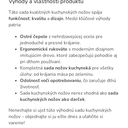
Výhody a vlastnosti produktu
Táto sada kvalitných kuchynských nožov spája
funkčnosť
,
kvalitu
a
dizajn
. Medzi kľúčové výhody
patria:
Ostré čepele
z nehrdzavejúcej ocele pre
jednoduché a presné krájanie.
Ergonomické rukoväte
s moderným dizajnom
imitujúcim drevo, ktoré zabezpečujú pohodlie aj
pri dlhom používaní.
Kompletná
sada nožov kuchynská
pre všetky
úlohy: od krájania mäsa po zeleninu.
Odolnosť voči opotrebovaniu
, čo zaručuje dlhú
životnosť.
Sada kuchynských nožov nerez vhodná ako
sada
kuchynských nožov ako darček
.
Nenechajte si ujsť túto výhodnú sadu kuchynských
nožov – objednajte si ju ešte dnes a uľahčite si
varenie!