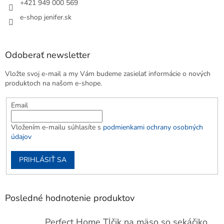
+421 949 000 569
e-shop jenifer.sk
Odoberať newsletter
Vložte svoj e-mail a my Vám budeme zasielať informácie o nových
produktoch na našom e-shope.
Email
Vložením e-mailu súhlasíte s
podmienkami ochrany osobných
údajov
PRIHLÁSIŤ SA
Posledné hodnotenie produktov
Perfect Home Tĺčik na mäso so sekáčikom, 56893