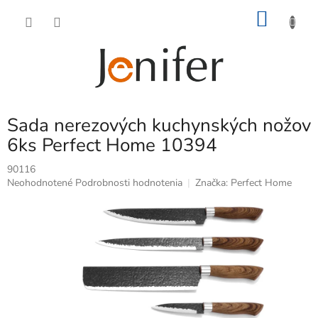
Prejsť
NÁKU
na
obsah
KOŠÍK
Sada nerezových kuchynských nožov
6ks Perfect Home 10394
90116
Priemerné
Neohodnotené
Podrobnosti hodnotenia
Značka:
Perfect Home
hodnotenie
produktu
je
0,0
z
5
hviezdičiek.