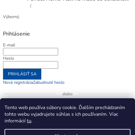
|
Hodnotenie produktu je 5 z 5 hviezdičiek.
Výborný.
Prihlásenie
E-mail
Heslo
PRIHLÁSIŤ SA
Nová registrácia
Zabudnuté heslo
alebo
Prihlásiť sa cez Google
Tento web používa súbory cookie. Ďalším prechádzaním
tohto webu vyjadrujete súhlas s ich používaním. Viac
informácií
tu
.
Vytvoril Shoptet