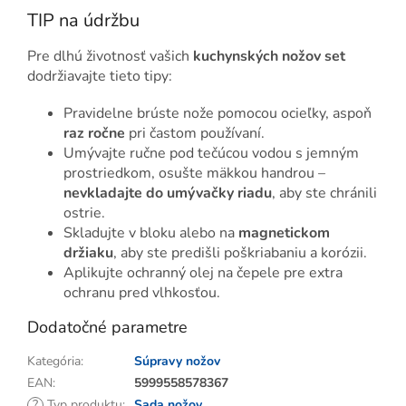
TIP na údržbu
Pre dlhú životnosť vašich
kuchynských nožov set
dodržiavajte tieto tipy:
Pravidelne brúste nože pomocou ocieľky, aspoň
raz ročne
pri častom používaní.
Umývajte ručne pod tečúcou vodou s jemným
prostriedkom, osušte mäkkou handrou –
nevkladajte do umývačky riadu
, aby ste chránili
ostrie.
Skladujte v bloku alebo na
magnetickom
držiaku
, aby ste predišli poškriabaniu a korózii.
Aplikujte ochranný olej na čepele pre extra
ochranu pred vlhkosťou.
Dodatočné parametre
Kategória
:
Súpravy nožov
EAN
:
5999558578367
?
Typ produktu
:
Sada nožov