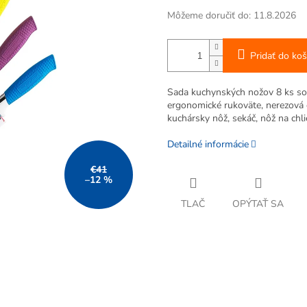
Môžeme doručiť do:
11.8.2026
Pridať do koš
Sada kuchynských nožov 8 ks s
ergonomické rukoväte, nerezová o
kuchársky nôž, sekáč, nôž na chl
Detailné informácie
€41
–12 %
TLAČ
OPÝTAŤ SA