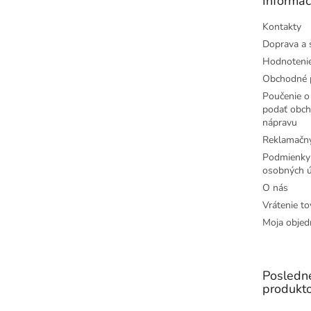
Informác
i
e
Kontakty
Doprava a 
Hodnoteni
Obchodné 
Poučenie o 
podať obch
nápravu
Reklamačný
Podmienky
osobných ú
O nás
Vrátenie to
Moja objed
Posledn
produkt