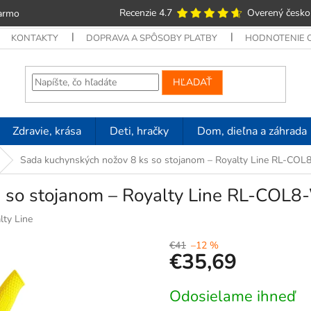
Recenzie 4.7
Overený česko
armo
KONTAKTY
DOPRAVA A SPÔSOBY PLATBY
HODNOTENIE
HĽADAŤ
Zdravie, krása
Deti, hračky
Dom, dieľna a záhrada
Sada kuchynských nožov 8 ks so stojanom – Royalty Line RL-COL8
 so stojanom – Royalty Line RL-COL8
lty Line
€41
–12 %
€35,69
Jednotková
Odosielame ihneď
cena: