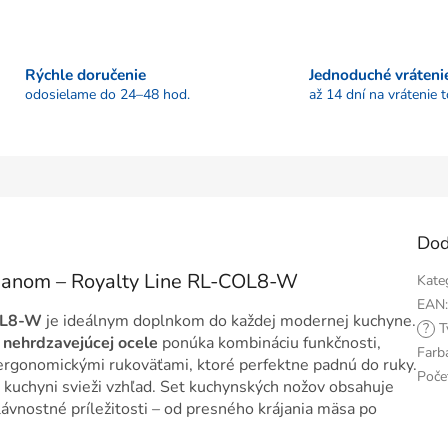
Rýchle doručenie
Jednoduché vráteni
odosielame do 24–48 hod.
až 14 dní na vrátenie 
Dod
ojanom – Royalty Line RL-COL8-W
Kate
EAN
OL8-W
je ideálnym doplnkom do každej modernej kuchyne.
?
T
j
nehrdzavejúcej ocele
ponúka kombináciu funkčnosti,
Farb
 ergonomickými rukoväťami, ktoré perfektne padnú do ruky.
Poče
 kuchyni svieži vzhľad. Set kuchynských nožov obsahuje
ávnostné príležitosti – od presného krájania mäsa po