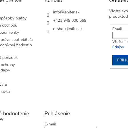
ie pre vás
Kontakt
Odobera
Vložte svo
info
@
jenifer.sk
produktoc
spôsoby platby
+421 949 000 569
e obchodu
e-shop jenifer.sk
Email
podmienky
práve spotrebiteľa
Vložením
odníkovi žiadosť o
údajov
 poriadok
PRIH
 ochrany
dajov
varu
návka
é hodnotenie
Prihlásenie
ov
E-mail