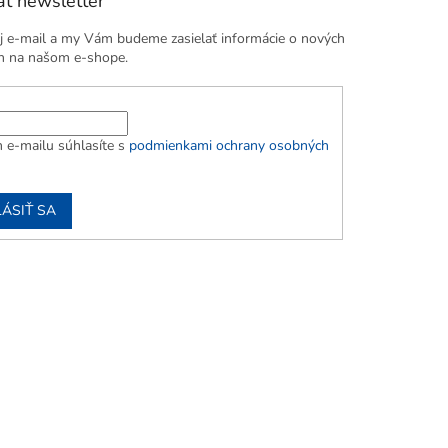
ť newsletter
j e-mail a my Vám budeme zasielať informácie o nových
h na našom e-shope.
 e-mailu súhlasíte s
podmienkami ochrany osobných
LÁSIŤ SA