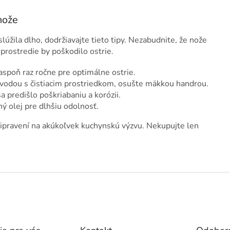
nože
úžila dlho, dodržiavajte tieto tipy. Nezabudnite, že nože
prostredie by poškodilo ostrie.
 aspoň raz ročne pre optimálne ostrie.
 vodou s čistiacim prostriedkom, osušte mäkkou handrou.
a predišlo poškriabaniu a korózii.
ý olej pre dlhšiu odolnosť.
ipravení na akúkoľvek kuchynskú výzvu. Nekupujte len