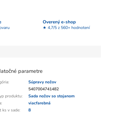
e
Overený e-shop
tovaru
★ 4,7/5 z 560+ hodnotení
atočné parametre
gória
:
Súpravy nožov
:
5407004741482
yp produktu
:
Sada nožov so stojanom
a
:
viacfarebná
t ks v sade
:
8