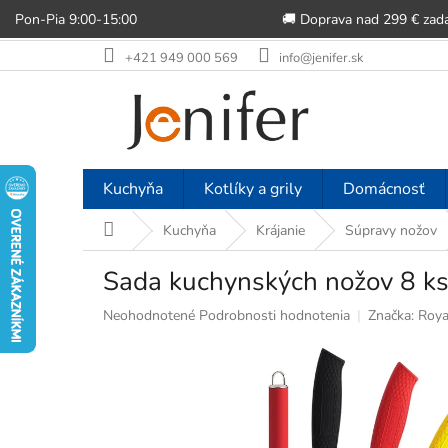
Pon-Pia 9:00-15:00
🚚 Doprava nad 299 € zad
Prejsť
+421 949 000 569
info@jenifer.sk
na
obsah
Kuchyňa
Kotlíky a grily
Domácnosť
Domov
Kuchyňa
Krájanie
Súpravy nožov
Sada kuchynských nožov 8 ks
Priemerné
Neohodnotené
Podrobnosti hodnotenia
Značka:
Roya
hodnotenie
produktu
je
0,0
z
5
hviezdičiek.