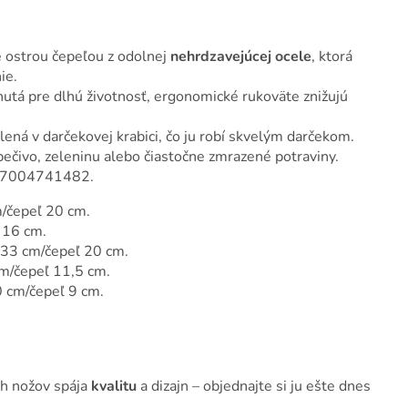
 ostrou čepeľou z odolnej
nehrdzavejúcej ocele
, ktorá
ie.
utá pre dlhú životnosť, ergonomické rukoväte znižujú
ená v darčekovej krabici, čo ju robí skvelým darčekom.
pečivo, zeleninu alebo čiastočne zmrazené potraviny.
407004741482.
m/čepeľ 20 cm.
 16 cm.
a 33 cm/čepeľ 20 cm.
cm/čepeľ 11,5 cm.
0 cm/čepeľ 9 cm.
ch nožov spája
kvalitu
a dizajn – objednajte si ju ešte dnes