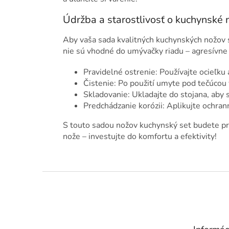
Údržba a starostlivosť o kuchynské 
Aby vaša sada kvalitných kuchynských nožov sl
nie sú vhodné do umývačky riadu – agresívne 
Pravidelné ostrenie: Používajte ocieľku
Čistenie: Po použití umyte pod tečúcou
Skladovanie: Ukladajte do stojana, aby s
Predchádzanie korózii: Aplikujte ochrann
S touto sadou nožov kuchynský set budete pr
nože – investujte do komfortu a efektivity!
Z
á
p
ä
t