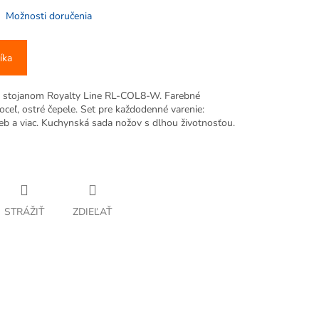
Možnosti doručenia
íka
o stojanom Royalty Line RL-COL8-W. Farebné
ceľ, ostré čepele. Set pre každodenné varenie:
ieb a viac. Kuchynská sada nožov s dlhou životnosťou.
STRÁŽIŤ
ZDIEĽAŤ