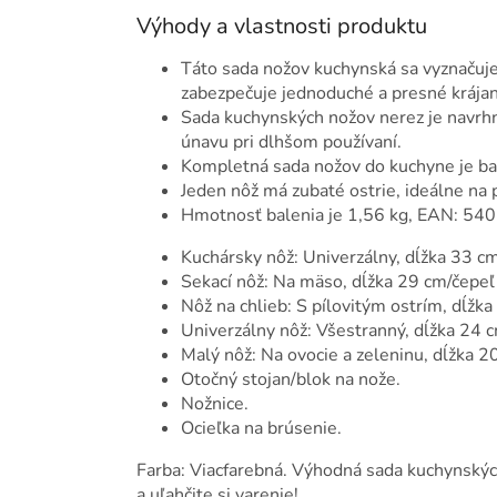
Výhody a vlastnosti produktu
Táto sada nožov kuchynská sa vyznačuje
zabezpečuje jednoduché a presné krájan
Sada kuchynských nožov nerez je navrhn
únavu pri dlhšom používaní.
Kompletná sada nožov do kuchyne je bal
Jeden nôž má zubaté ostrie, ideálne na 
Hmotnosť balenia je 1,56 kg, EAN: 5
Kuchársky nôž: Univerzálny, dĺžka 33 c
Sekací nôž: Na mäso, dĺžka 29 cm/čepeľ
Nôž na chlieb: S pílovitým ostrím, dĺžk
Univerzálny nôž: Všestranný, dĺžka 24 
Malý nôž: Na ovocie a zeleninu, dĺžka 2
Otočný stojan/blok na nože.
Nožnice.
Ocieľka na brúsenie.
Farba: Viacfarebná. Výhodná sada kuchynský
a uľahčite si varenie!