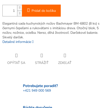
Pridať do košíka
Elegantná sada kuchynských nožov Bachmayer BM-6802 (8 ks) s
čiernymi čepeľami a rukoväťami s imitáciou dreva. Otočný blok, 5
nožov, nožnice, ocieľka. Nerez, dlhá životnosť. Darčekové balenie.
Skvelý darček.
Detailné informácie
OPÝTAŤ SA
STRÁŽIŤ
ZDIEĽAŤ
Potrebujete poradiť?
+421 949 000 569
Rýchle doručenie