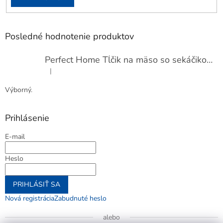
Posledné hodnotenie produktov
Perfect Home Tĺčik na mäso so sekáčikom, 56893
|
Hodnotenie produktu je 5 z 5 hviezdičiek.
Výborný.
Prihlásenie
E-mail
Heslo
PRIHLÁSIŤ SA
Nová registrácia
Zabudnuté heslo
alebo