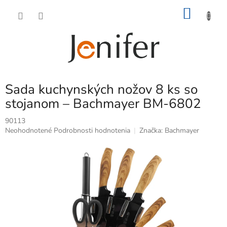
Prejsť
NÁKU
na
obsah
KOŠÍK
Sada kuchynských nožov 8 ks so
stojanom – Bachmayer BM-6802
90113
Priemerné
Neohodnotené
Podrobnosti hodnotenia
Značka:
Bachmayer
hodnotenie
produktu
je
0,0
z
5
hviezdičiek.