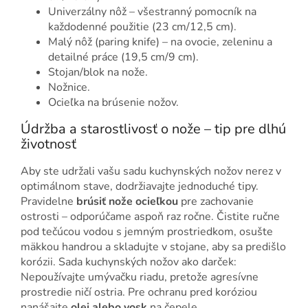
Univerzálny nôž – všestranný pomocník na
každodenné použitie (23 cm/12,5 cm).
Malý nôž (paring knife) – na ovocie, zeleninu a
detailné práce (19,5 cm/9 cm).
Stojan/blok na nože.
Nožnice.
Ocieľka na brúsenie nožov.
Údržba a starostlivosť o nože – tip pre dlhú
životnosť
Aby ste udržali vašu sadu kuchynských nožov nerez v
optimálnom stave, dodržiavajte jednoduché tipy.
Pravidelne
brúsiť nože ocieľkou
pre zachovanie
ostrosti – odporúčame aspoň raz ročne. Čistite ručne
pod tečúcou vodou s jemným prostriedkom, osušte
mäkkou handrou a skladujte v stojane, aby sa predišlo
korózii. Sada kuchynských nožov ako darček:
Nepoužívajte umývačku riadu, pretože agresívne
prostredie ničí ostria. Pre ochranu pred koróziou
nanášajte
olej alebo vosk
na čepele.