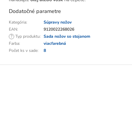
Dodatočné parametre
Kategória
:
Súpravy nožov
EAN
:
9120022268026
?
Typ produktu
:
Sada nožov so stojanom
Farba
:
viacfarebná
Počet ks v sade
:
8
Z
á
p
ä
t
i
e