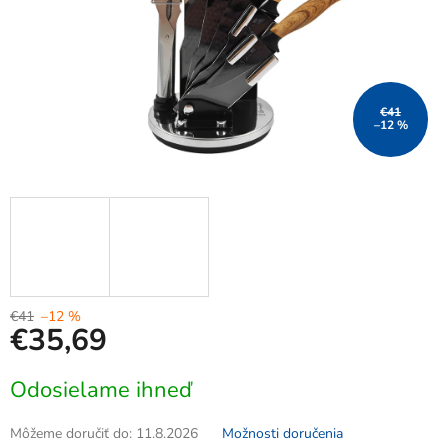
€41
–12 %
€41
–12 %
€35,69
Jednotková
Odosielame ihneď
cena:
Môžeme doručiť do:
11.8.2026
Možnosti doručenia