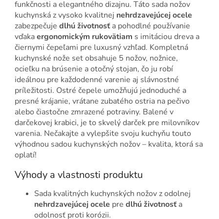
funkčnosti a elegantného dizajnu. Táto sada nožov
kuchynská z vysoko kvalitnej
nehrdzavejúcej ocele
zabezpečuje
dlhú životnosť
a pohodlné používanie
vďaka
ergonomickým rukovätiam
s imitáciou dreva a
čiernymi čepeľami pre luxusný vzhľad. Kompletná
kuchynské nože set obsahuje 5 nožov, nožnice,
ocieľku na brúsenie a otočný stojan, čo ju robí
ideálnou pre každodenné varenie aj slávnostné
príležitosti. Ostré čepele umožňujú jednoduché a
presné krájanie, vrátane zubatého ostria na pečivo
alebo čiastočne zmrazené potraviny. Balené v
darčekovej krabici, je to skvelý darček pre milovníkov
varenia. Nečakajte a vylepšite svoju kuchyňu touto
výhodnou sadou kuchynských nožov – kvalita, ktorá sa
oplatí!
Výhody a vlastnosti produktu
Sada kvalitných kuchynských nožov z odolnej
nehrdzavejúcej ocele
pre
dlhú životnosť
a
odolnosť proti korózii.