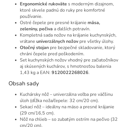
Ergonomické rukoväte
s moderným dizajnom,
ktoré skvele padnú do ruky pre komfortné
používanie.
Ostré čepele pre presné krájanie
mäsa,
zeleniny, pečiva
a ďalších potravín.
Kompletná sada nožov na krájanie kuchynských,
vrátane
univerzálnych nožov
pre všetky úlohy.
Otočný stojan
pre bezpečné skladovanie, ktorý
chráni čepele pred poškodením.
Set kuchynských nožov vhodný pre začiatočníkov
aj skúsených kuchárov, s hmotnosťou balenia
1,43 kg a EAN:
9120022268026
.
Obsah sady
Kuchársky nôž – univerzálna voľba pre väčšinu
úloh (dĺžka noža/čepele: 32 cm/20 cm).
Sekací nôž – ideálny na mäso a presné krájanie
(29 cm/16,5 cm).
Nôž na chlieb – so zubatým ostrím na pečivo (32
cm/20 cm).