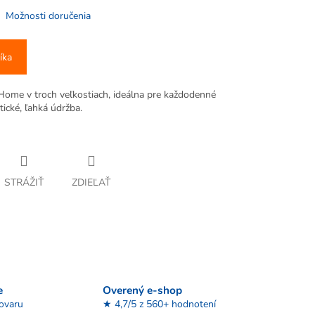
Možnosti doručenia
íka
Home v troch veľkostiach, ideálna pre každodenné
tické, ľahká údržba.
STRÁŽIŤ
ZDIEĽAŤ
e
Overený e-shop
tovaru
★ 4,7/5 z 560+ hodnotení