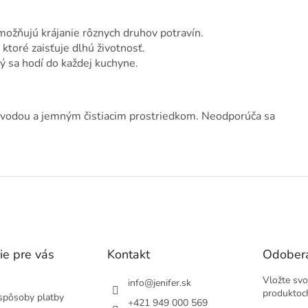
možňujú krájanie rôznych druhov potravín.
 ktoré zaisťuje dlhú životnosť.
rý sa hodí do každej kuchyne.
u vodou a jemným čistiacim prostriedkom. Neodporúča sa
ie pre vás
Kontakt
Odobera
Vložte svo
info
@
jenifer.sk
produktoc
spôsoby platby
+421 949 000 569