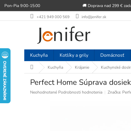
Pon-Pia 9:00-15:00
🚚 Doprava nad 299 € zad
Prejsť
+421 949 000 569
info@jenifer.sk
na
obsah
Kuchyňa
Kotlíky a grily
Domácnosť
Domov
Kuchyňa
Krájanie
Kuchynské dosky
Perfect Home Súprava dosiek
Priemerné
Neohodnotené
Podrobnosti hodnotenia
Značka:
Perf
hodnotenie
produktu
je
0,0
z
5
hviezdičiek.