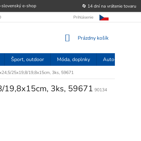
-slovenský e‑shop
🔄 14 dní na vrátenie tovaru
 OBCHODU
OBCHODNÉ PODMIENKY
Prihlásenie
POUČENIE O PRÁVE SP
NÁKUPNÝ
Prázdny košík
KOŠÍK
Šport, outdoor
Móda, doplnky
Auto-moto
5x24,5/25x19,8/19,8x15cm, 3ks, 59671
,8/19,8x15cm, 3ks, 59671
90134