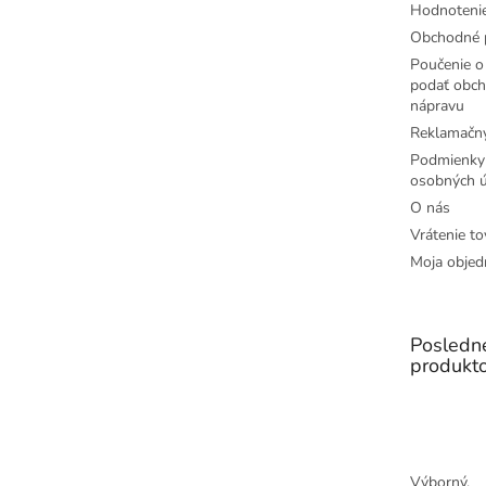
Hodnoteni
Obchodné 
Poučenie o 
podať obch
nápravu
Reklamačný
Podmienky
osobných ú
O nás
Vrátenie to
Moja objed
Posledn
produkt
Výborný.