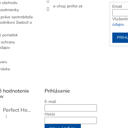
e obchodu
e-shop jenifer.sk
Email
podmienky
práve spotrebiteľa
Vložením
odníkovi žiadosť o
údajov
 poriadok
PRIH
 ochrany
dajov
varu
návka
é hodnotenie
Prihlásenie
ov
E-mail
Perfect Home Tĺčik na mäso so sekáčikom, 56893
Heslo
|
Hodnotenie produktu je 5 z 5 hviezdičiek.