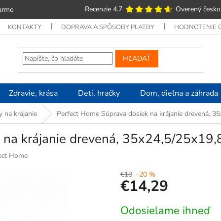
Recenzie 4.7
Overený česko
armo
KONTAKTY
DOPRAVA A SPÔSOBY PLATBY
HODNOTENIE
HĽADAŤ
Zdravie, krása
Deti, hračky
Dom, dieľna a záhrada
 na krájanie
Perfect Home Súprava dosiek na krájanie drevená, 3
 na krájanie drevená, 35x24,5/25x19
ect Home
€18
–20 %
€14,29
Jednotková
Odosielame ihneď
cena: