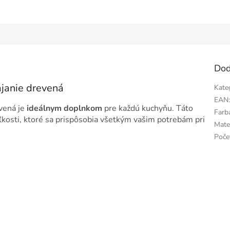
Dod
janie drevená
Kate
EAN
vená je
ideálnym doplnkom
pre každú kuchyňu. Táto
Farb
ľkosti, ktoré sa prispôsobia všetkým vašim potrebám pri
Mate
Poče