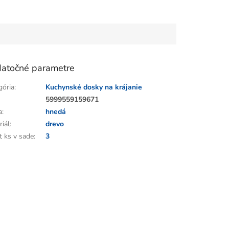
atočné parametre
gória
:
Kuchynské dosky na krájanie
:
5999559159671
a
:
hnedá
riál
:
drevo
t ks v sade
:
3