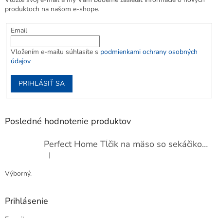
produktoch na našom e-shope.
Email
Vložením e-mailu súhlasíte s
podmienkami ochrany osobných
údajov
PRIHLÁSIŤ SA
Posledné hodnotenie produktov
Perfect Home Tĺčik na mäso so sekáčikom, 56893
|
Hodnotenie produktu je 5 z 5 hviezdičiek.
Výborný.
Prihlásenie