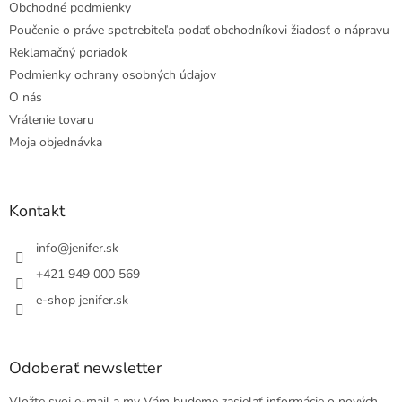
Obchodné podmienky
Poučenie o práve spotrebiteľa podať obchodníkovi žiadosť o nápravu
Reklamačný poriadok
Podmienky ochrany osobných údajov
O nás
Vrátenie tovaru
Moja objednávka
Kontakt
info
@
jenifer.sk
+421 949 000 569
e-shop jenifer.sk
Odoberať newsletter
Vložte svoj e-mail a my Vám budeme zasielať informácie o nových