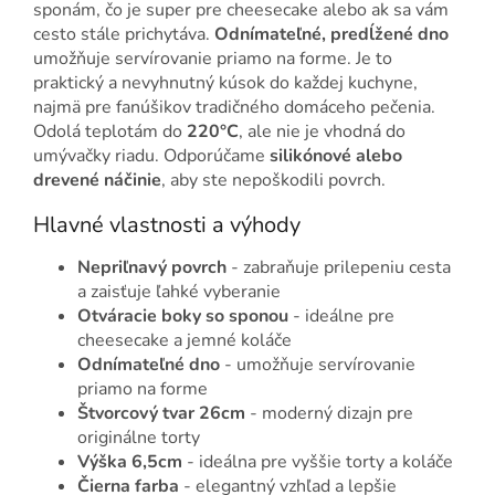
sponám, čo je super pre cheesecake alebo ak sa vám
cesto stále prichytáva.
Odnímateľné, predĺžené dno
umožňuje servírovanie priamo na forme. Je to
praktický a nevyhnutný kúsok do každej kuchyne,
najmä pre fanúšikov tradičného domáceho pečenia.
Odolá teplotám do
220°C
, ale nie je vhodná do
umývačky riadu. Odporúčame
silikónové alebo
drevené náčinie
, aby ste nepoškodili povrch.
Hlavné vlastnosti a výhody
Nepriľnavý povrch
- zabraňuje prilepeniu cesta
a zaisťuje ľahké vyberanie
Otváracie boky so sponou
- ideálne pre
cheesecake a jemné koláče
Odnímateľné dno
- umožňuje servírovanie
priamo na forme
Štvorcový tvar 26cm
- moderný dizajn pre
originálne torty
Výška 6,5cm
- ideálna pre vyššie torty a koláče
Čierna farba
- elegantný vzhľad a lepšie