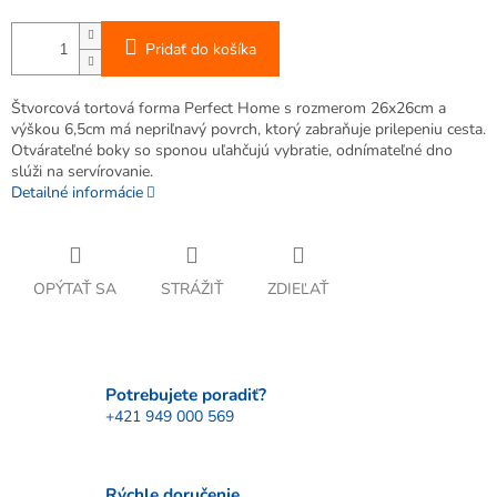
Pridať do košíka
Štvorcová tortová forma Perfect Home s rozmerom 26x26cm a
výškou 6,5cm má nepriľnavý povrch, ktorý zabraňuje prilepeniu cesta.
Otvárateľné boky so sponou uľahčujú vybratie, odnímateľné dno
slúži na servírovanie.
Detailné informácie
OPÝTAŤ SA
STRÁŽIŤ
ZDIEĽAŤ
Potrebujete poradiť?
+421 949 000 569
Rýchle doručenie