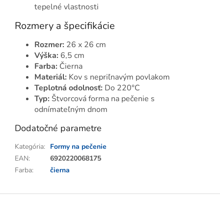
tepelné vlastnosti
Rozmery a špecifikácie
Rozmer:
26 x 26 cm
Výška:
6,5 cm
Farba:
Čierna
Materiál:
Kov s nepriľnavým povlakom
Teplotná odolnosť:
Do 220°C
Typ:
Štvorcová forma na pečenie s
odnímateľným dnom
Dodatočné parametre
Kategória
:
Formy na pečenie
EAN
:
6920220068175
Farba
:
čierna
Z
á
p