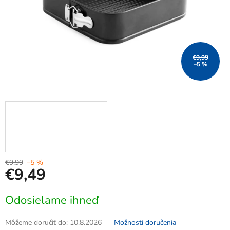
€9,99
–5 %
€9,99
–5 %
€9,49
Jednotková
Odosielame ihneď
cena:
Môžeme doručiť do:
10.8.2026
Možnosti doručenia