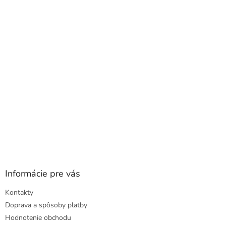
ä
t
i
e
Informácie pre vás
Kontakty
Doprava a spôsoby platby
Hodnotenie obchodu