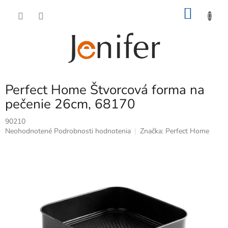
Prejsť
NÁKU
na
obsah
KOŠÍK
Perfect Home Štvorcová forma na
pečenie 26cm, 68170
90210
Priemerné
Neohodnotené
Podrobnosti hodnotenia
Značka:
Perfect Home
hodnotenie
produktu
je
0,0
z
5
hviezdičiek.