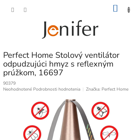
Prejsť
NÁKU
na
obsah
KOŠÍK
Perfect Home Stolový ventilátor
odpudzujúci hmyz s reflexným
prúžkom, 16697
90379
Priemerné
Neohodnotené
Podrobnosti hodnotenia
Značka:
Perfect Home
hodnotenie
produktu
je
0,0
z
5
hviezdičiek.