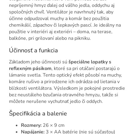
nepríjemný hmyz ďalej od vášho jedla, oddychu aj
spoločných chvíľ. Ventilátor je navrhnutý tak, aby
účinne odpudzoval muchy a komár bez použitia
chemikálií, zápachov či lepkavých pascí. Je ideálny na
použitie v interiéri aj exteriéri – doma, na terase,
balkóne, pri grilovaní alebo na pikniku.
Účinnosť a funkcia
Základom jeho účinnosti sú
špeciálne lopatky s
reflexným pásikom
, ktoré sa pri otáčaní postarajú o
lámanie svetla. Tento optický efekt pôsobí na muchy,
komáre rušivo a prirodzene ich odrádza od lietania v
blízkosti ventilátora. Výsledkom je pokojné prostredie
bez neustáleho bzučania otravného hmyzu, takže si
môžete nerušene vychutnať jedlo či oddych.
Špecifikácia a balenie
Rozmery:
26 × 9 cm
Napájanie:
3 × AA batérie (nie sú súčasťou)