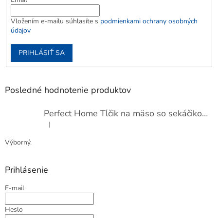
Vložením e-mailu súhlasíte s
podmienkami ochrany osobných
údajov
PRIHLÁSIŤ SA
Posledné hodnotenie produktov
Perfect Home Tĺčik na mäso so sekáčikom, 56893
|
Hodnotenie produktu je 5 z 5 hviezdičiek.
Výborný.
Prihlásenie
E-mail
Heslo