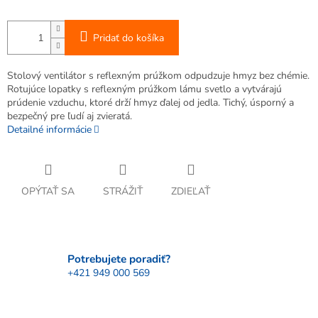
Pridať do košíka
Stolový ventilátor s reflexným prúžkom odpudzuje hmyz bez chémie.
Rotujúce lopatky s reflexným prúžkom lámu svetlo a vytvárajú
prúdenie vzduchu, ktoré drží hmyz ďalej od jedla. Tichý, úsporný a
bezpečný pre ľudí aj zvieratá.
Detailné informácie
OPÝTAŤ SA
STRÁŽIŤ
ZDIEĽAŤ
Potrebujete poradiť?
+421 949 000 569