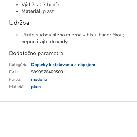
Výdrž:
až 7 hodín
Materiál:
plast
Údržba
Utrite suchou alebo mierne vlhkou handričkou;
neponárajte do vody
.
Dodatočné parametre
Kategória
:
Doplnky k stolovaniu a nápojom
EAN
:
5999576400503
Farba
:
medená
Materiál
:
plast
Z
á
p
ä
t