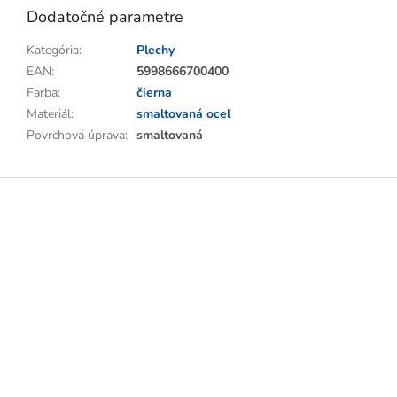
Dodatočné parametre
Kategória
:
Plechy
EAN
:
5998666700400
Farba
:
čierna
Materiál
:
smaltovaná oceľ
Povrchová úprava
:
smaltovaná
Z
á
p
ä
t
i
e