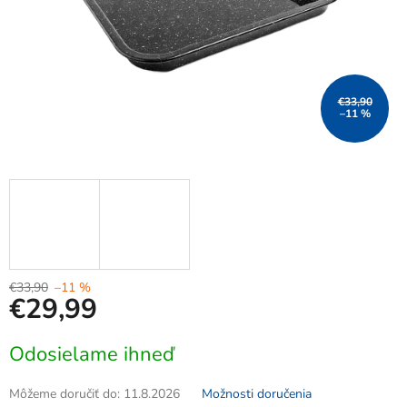
€33,90
–11 %
€33,90
–11 %
€29,99
Jednotková
Odosielame ihneď
cena:
Môžeme doručiť do:
11.8.2026
Možnosti doručenia