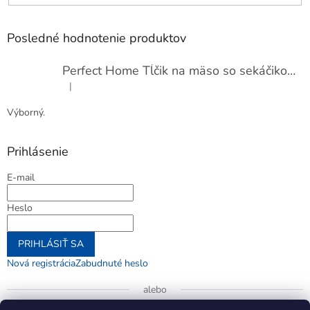
Posledné hodnotenie produktov
Perfect Home Tĺčik na mäso so sekáčikom, 56893
|
Hodnotenie produktu je 5 z 5 hviezdičiek.
Výborný.
Prihlásenie
E-mail
Heslo
PRIHLÁSIŤ SA
Nová registrácia
Zabudnuté heslo
alebo