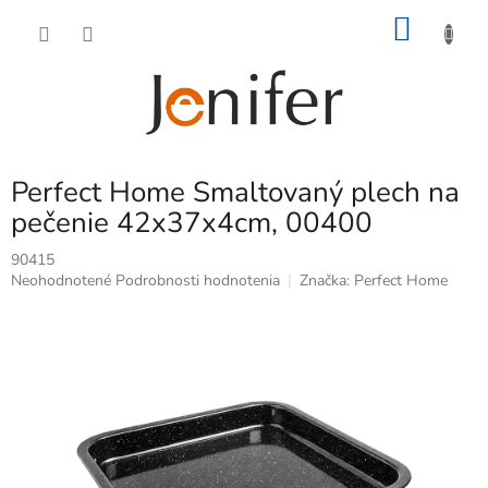
Prejsť
NÁKU
na
obsah
KOŠÍK
Perfect Home Smaltovaný plech na
pečenie 42x37x4cm, 00400
90415
Priemerné
Neohodnotené
Podrobnosti hodnotenia
Značka:
Perfect Home
hodnotenie
produktu
je
0,0
z
5
hviezdičiek.