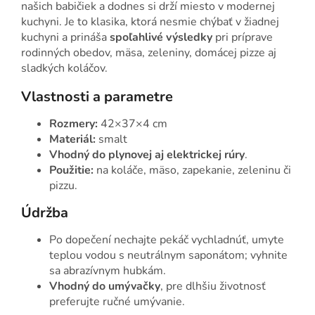
našich babičiek a dodnes si drží miesto v modernej
kuchyni. Je to klasika, ktorá nesmie chýbať v žiadnej
kuchyni a prináša
spoľahlivé výsledky
pri príprave
rodinných obedov, mäsa, zeleniny, domácej pizze aj
sladkých koláčov.
Vlastnosti a parametre
Rozmery:
42×37×4 cm
Materiál:
smalt
Vhodný do plynovej aj elektrickej rúry
.
Použitie:
na koláče, mäso, zapekanie, zeleninu či
pizzu.
Údržba
Po dopečení nechajte pekáč vychladnúť, umyte
teplou vodou s neutrálnym saponátom; vyhnite
sa abrazívnym hubkám.
Vhodný do umývačky
, pre dlhšiu životnosť
preferujte ručné umývanie.