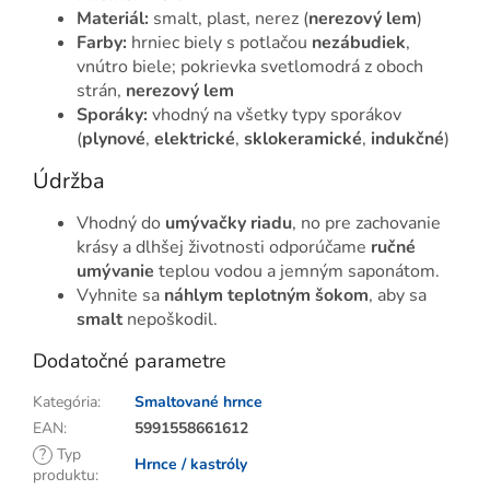
Materiál:
smalt, plast, nerez (
nerezový lem
)
Farby:
hrniec biely s potlačou
nezábudiek
,
vnútro biele; pokrievka svetlomodrá z oboch
strán,
nerezový lem
Sporáky:
vhodný na všetky typy sporákov
(
plynové
,
elektrické
,
sklokeramické
,
indukčné
)
Údržba
Vhodný do
umývačky riadu
, no pre zachovanie
krásy a dlhšej životnosti odporúčame
ručné
umývanie
teplou vodou a jemným saponátom.
Vyhnite sa
náhlym teplotným šokom
, aby sa
smalt
nepoškodil.
Dodatočné parametre
Kategória
:
Smaltované hrnce
EAN
:
5991558661612
?
Typ
Hrnce / kastróly
produktu
: