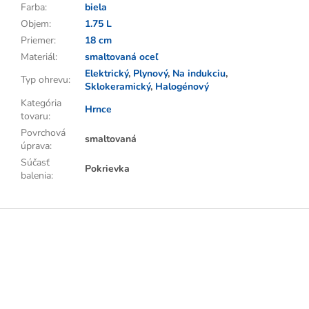
Farba
:
biela
Objem
:
1.75 L
Priemer
:
18 cm
Materiál
:
smaltovaná oceľ
Elektrický
,
Plynový
,
Na indukciu
,
Typ ohrevu
:
Sklokeramický
,
Halogénový
Kategória
Hrnce
tovaru
:
Povrchová
smaltovaná
úprava
:
Súčasť
Pokrievka
balenia
:
Z
á
p
ä
t
i
e