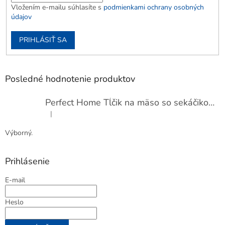
Vložením e-mailu súhlasíte s
podmienkami ochrany osobných
údajov
PRIHLÁSIŤ SA
Posledné hodnotenie produktov
Perfect Home Tĺčik na mäso so sekáčikom, 56893
|
Hodnotenie produktu je 5 z 5 hviezdičiek.
Výborný.
Prihlásenie
E-mail
Heslo