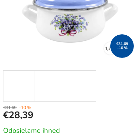
€31,69
–10 %
€31,69
–10 %
€28,39
Jednotková
Odosielame ihneď
cena: