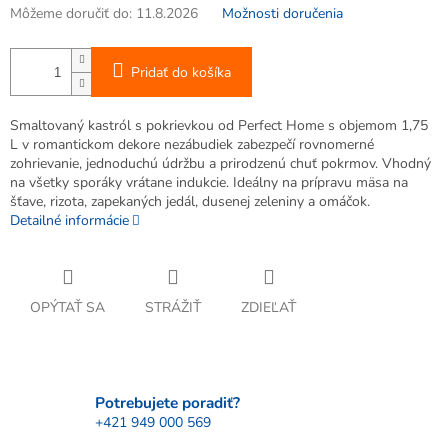
Môžeme doručiť do:
11.8.2026
Možnosti doručenia
Pridať do košíka
Smaltovaný kastról s pokrievkou od Perfect Home s objemom 1,75
L v romantickom dekore nezábudiek zabezpečí rovnomerné
zohrievanie, jednoduchú údržbu a prirodzenú chuť pokrmov. Vhodný
na všetky sporáky vrátane indukcie. Ideálny na prípravu mäsa na
šťave, rizota, zapekaných jedál, dusenej zeleniny a omáčok.
Detailné informácie
OPÝTAŤ SA
STRÁŽIŤ
ZDIEĽAŤ
Potrebujete poradiť?
+421 949 000 569