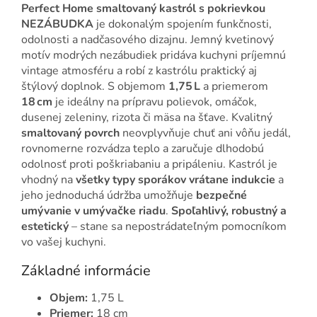
Perfect Home smaltovaný kastról s pokrievkou
NEZÁBUDKA
je dokonalým spojením funkčnosti,
odolnosti a nadčasového dizajnu. Jemný kvetinový
motív modrých nezábudiek pridáva kuchyni príjemnú
vintage atmosféru a robí z kastrólu praktický aj
štýlový doplnok. S objemom
1,75 L
a priemerom
18 cm
je ideálny na prípravu polievok, omáčok,
dusenej zeleniny, rizota či mäsa na šťave. Kvalitný
smaltovaný povrch
neovplyvňuje chuť ani vôňu jedál,
rovnomerne rozvádza teplo a zaručuje dlhodobú
odolnosť proti poškriabaniu a pripáleniu. Kastról je
vhodný na
všetky typy sporákov vrátane indukcie
a
jeho jednoduchá údržba umožňuje
bezpečné
umývanie v umývačke riadu
.
Spoľahlivý, robustný a
estetický
– stane sa nepostrádateľným pomocníkom
vo vašej kuchyni.
Základné informácie
Objem:
1,75 L
Priemer:
18 cm