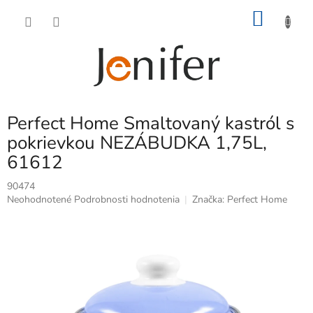
Prejsť
NÁKU
na
obsah
KOŠÍK
Perfect Home Smaltovaný kastról s
pokrievkou NEZÁBUDKA 1,75L,
61612
90474
Priemerné
Neohodnotené
Podrobnosti hodnotenia
Značka:
Perfect Home
hodnotenie
produktu
je
0,0
z
5
hviezdičiek.