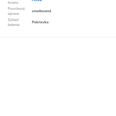
tovaru
:
Povrchová
smaltovaná
úprava
:
Súčasť
Pokrievka
balenia
:
Z
á
p
ä
t
i
e