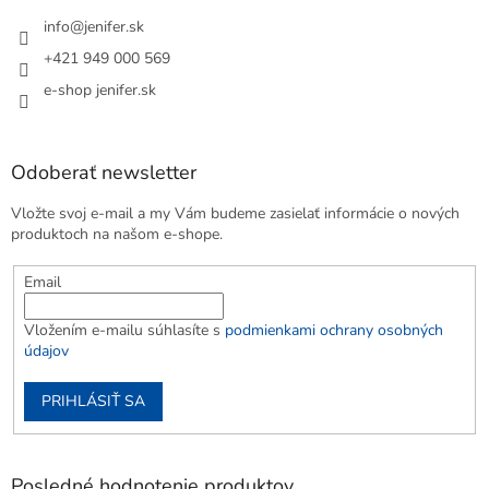
info
@
jenifer.sk
+421 949 000 569
e-shop jenifer.sk
Odoberať newsletter
Vložte svoj e-mail a my Vám budeme zasielať informácie o nových
produktoch na našom e-shope.
Email
Vložením e-mailu súhlasíte s
podmienkami ochrany osobných
údajov
PRIHLÁSIŤ SA
Posledné hodnotenie produktov