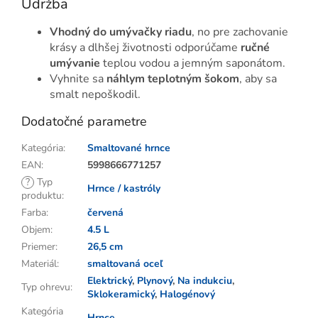
Údržba
Vhodný do umývačky riadu
, no pre zachovanie
krásy a dlhšej životnosti odporúčame
ručné
umývanie
teplou vodou a jemným saponátom.
Vyhnite sa
náhlym teplotným šokom
, aby sa
smalt nepoškodil.
Dodatočné parametre
Kategória
:
Smaltované hrnce
EAN
:
5998666771257
?
Typ
Hrnce / kastróly
produktu
:
Farba
:
červená
Objem
:
4.5 L
Priemer
:
26,5 cm
Materiál
:
smaltovaná oceľ
Elektrický
,
Plynový
,
Na indukciu
,
Typ ohrevu
:
Sklokeramický
,
Halogénový
Kategória
Hrnce