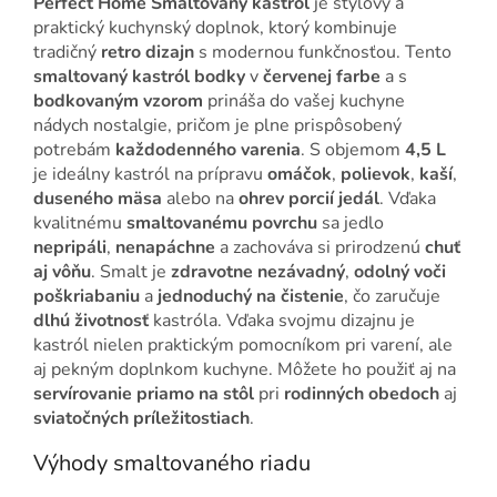
Perfect Home Smaltovaný kastról
je štýlový a
praktický kuchynský doplnok, ktorý kombinuje
tradičný
retro dizajn
s modernou funkčnosťou. Tento
smaltovaný kastról bodky
v
červenej farbe
a s
bodkovaným vzorom
prináša do vašej kuchyne
nádych nostalgie, pričom je plne prispôsobený
potrebám
každodenného varenia
. S objemom
4,5 L
je ideálny kastról na prípravu
omáčok
,
polievok
,
kaší
,
duseného mäsa
alebo na
ohrev porcií jedál
. Vďaka
kvalitnému
smaltovanému povrchu
sa jedlo
nepripáli
,
nenapáchne
a zachováva si prirodzenú
chuť
aj vôňu
. Smalt je
zdravotne nezávadný
,
odolný voči
poškriabaniu
a
jednoduchý na čistenie
, čo zaručuje
dlhú životnosť
kastróla. Vďaka svojmu dizajnu je
kastról nielen praktickým pomocníkom pri varení, ale
aj pekným doplnkom kuchyne. Môžete ho použiť aj na
servírovanie priamo na stôl
pri
rodinných obedoch
aj
sviatočných príležitostiach
.
Výhody smaltovaného riadu