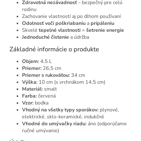
Zdravotná nezávadnosť
– bezpečný pre celú
rodinu
Zachovanie vlastností aj po dlhom používaní
Odolnosť voči poškriabaniu
a
pripáleniu
Skvelé
tepelné vlastnosti
=
šetrenie energie
Jednoduché čistenie
a údržba
Základné informácie o produkte
Objem:
4,5 L
Priemer:
26,5 cm
Priemer s rukoväťou:
34 cm
Výška:
10 cm (s vrchnákom 14,5 cm)
Materiál:
smalt
Farba:
červená
Vzor:
bodka
Vhodný na všetky typy sporákov:
plynové,
elektrické, sklo-keramické, indukčné
Vhodné do umývačky riadu:
áno (odporúčame
ručné umývanie)