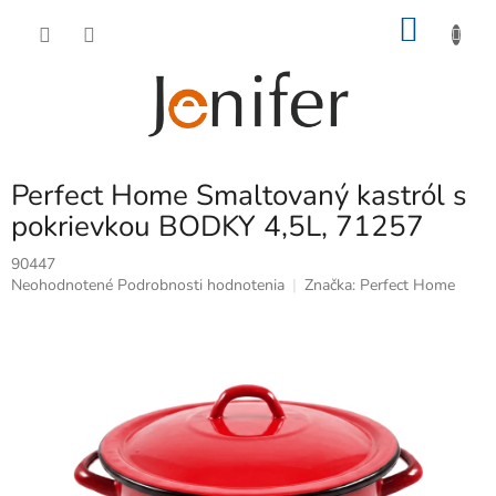
Prejsť
NÁKU
na
obsah
KOŠÍK
Perfect Home Smaltovaný kastról s
pokrievkou BODKY 4,5L, 71257
90447
Priemerné
Neohodnotené
Podrobnosti hodnotenia
Značka:
Perfect Home
hodnotenie
produktu
je
0,0
z
5
hviezdičiek.