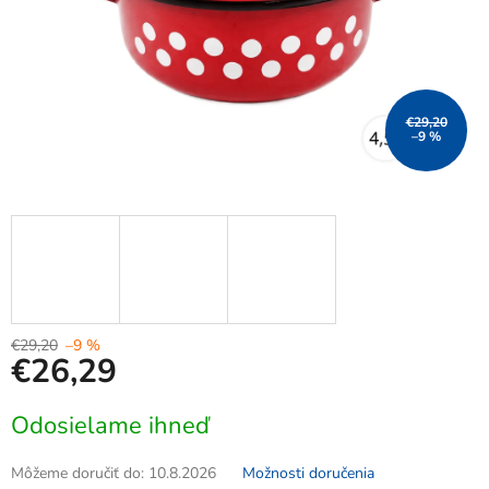
€29,20
–9 %
€29,20
–9 %
€26,29
Jednotková
Odosielame ihneď
cena:
Môžeme doručiť do:
10.8.2026
Možnosti doručenia