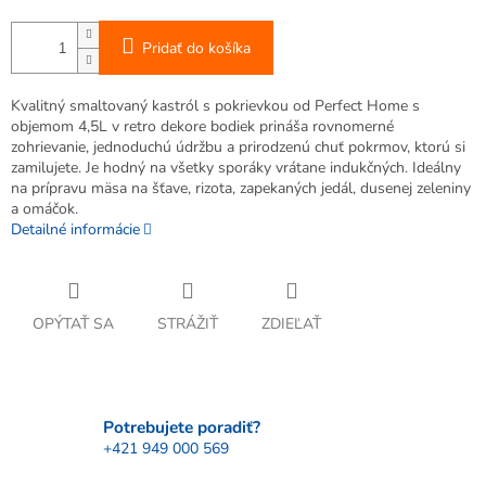
Pridať do košíka
Kvalitný smaltovaný kastról s pokrievkou od Perfect Home s
objemom 4,5L v retro dekore bodiek prináša rovnomerné
zohrievanie, jednoduchú údržbu a prirodzenú chuť pokrmov, ktorú si
zamilujete. Je hodný na všetky sporáky vrátane indukčných. Ideálny
na prípravu mäsa na šťave, rizota, zapekaných jedál, dusenej zeleniny
a omáčok.
Detailné informácie
OPÝTAŤ SA
STRÁŽIŤ
ZDIEĽAŤ
Potrebujete poradiť?
+421 949 000 569