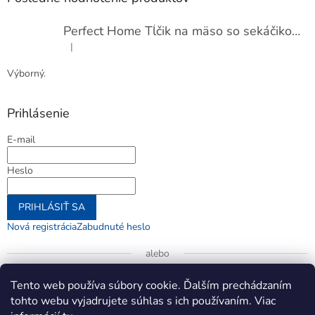
Perfect Home Tĺčik na mäso so sekáčikom, 56893
|
Hodnotenie produktu je 5 z 5 hviezdičiek.
Výborný.
Prihlásenie
E-mail
Heslo
PRIHLÁSIŤ SA
Nová registrácia
Zabudnuté heslo
alebo
Prihlásiť sa cez Google
Tento web používa súbory cookie. Ďalším prechádzaním
tohto webu vyjadrujete súhlas s ich používaním. Viac