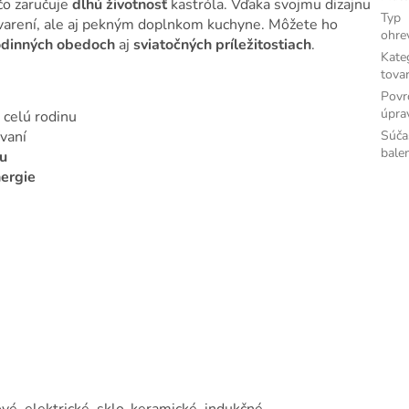
 čo zaručuje
dlhú životnosť
kastróla. Vďaka svojmu dizajnu
Typ
 varení, ale aj pekným doplnkom kuchyne. Môžete ho
ohre
odinných obedoch
aj
sviatočných príležitostiach
.
Kate
tova
Povr
úpra
 celú rodinu
Súča
vaní
bale
iu
nergie
vé, elektrické, sklo-keramické, indukčné