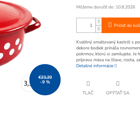
Môžeme doručiť do:
10.8.2026
Pridať do koš
Kvalitný smaltovaný kastról s p
dekore bodiek prináša rovnomern
pokrmov, ktorú si zamilujete. Je
prípravu mäsa na šťave, rizota, 
Detailné informácie
€23,20
–9 %
TLAČ
OPÝTAŤ SA