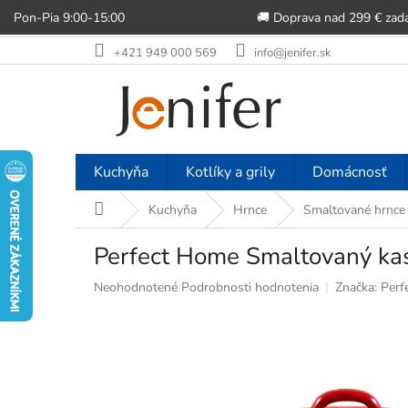
Pon-Pia 9:00-15:00
🚚 Doprava nad 299 € zad
Prejsť
+421 949 000 569
info@jenifer.sk
na
obsah
Kuchyňa
Kotlíky a grily
Domácnosť
Domov
Kuchyňa
Hrnce
Smaltované hrnce
Perfect Home Smaltovaný kas
Priemerné
Neohodnotené
Podrobnosti hodnotenia
Značka:
Perf
hodnotenie
produktu
je
0,0
z
5
hviezdičiek.