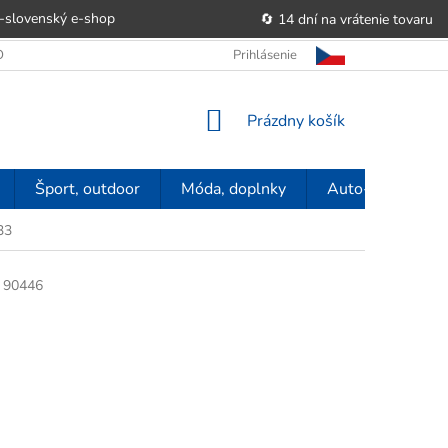
-slovenský e‑shop
🔄 14 dní na vrátenie tovaru
 OBCHODU
OBCHODNÉ PODMIENKY
Prihlásenie
POUČENIE O PRÁVE SP
NÁKUPNÝ
Prázdny košík
KOŠÍK
Šport, outdoor
Móda, doplnky
Auto-moto
33
90446