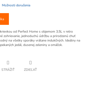
Možnosti doručenia
íka
okrievkou od Perfect Home s objemom 3,5L v retro
é zohrievanie, jednoduchú údržbu a prirodzenú chuť
 hodný na všetky sporáky vrátane indukčných. Ideálny na
zapekaných jedál, dusenej zeleniny a omáčok.
STRÁŽIŤ
ZDIEĽAŤ