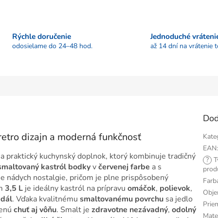
Rýchle doručenie
Jednoduché vráteni
odosielame do 24–48 hod.
až 14 dní na vrátenie 
Dod
retro dizajn a moderná funkčnosť
Kate
EAN
 a praktický kuchynský doplnok, ktorý kombinuje tradičný
?
T
smaltovaný kastról bodky
v
červenej farbe
a s
prod
e nádych nostalgie, pričom je plne prispôsobený
Farb
om
3,5 L
je ideálny kastról na prípravu
omáčok
,
polievok
,
Obj
edál
. Vďaka kvalitnému
smaltovanému povrchu
sa jedlo
Prie
zenú
chuť aj vôňu
. Smalt je
zdravotne nezávadný
,
odolný
Mate