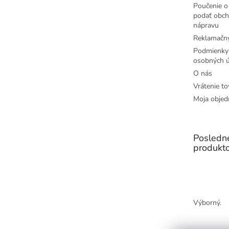
Poučenie o 
podať obch
nápravu
Reklamačný
Podmienky
osobných ú
O nás
Vrátenie to
Moja objed
Posledn
produkt
Výborný.