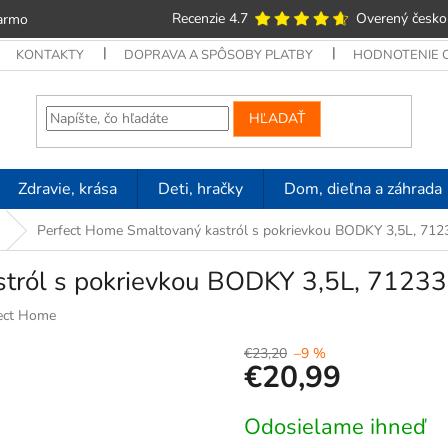
Recenzie 4.7
Overený česko
armo
KONTAKTY
DOPRAVA A SPÔSOBY PLATBY
HODNOTENIE
HĽADAŤ
Zdravie, krása
Deti, hračky
Dom, dieľna a záhrada
Perfect Home Smaltovaný kastról s pokrievkou BODKY 3,5L, 712
tról s pokrievkou BODKY 3,5L, 71233
ect Home
€23,20
–9 %
€20,99
Jednotková
Odosielame ihneď
cena: