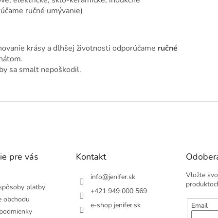
rúčame ručné umývanie)
chovanie krásy a dlhšej životnosti odporúčame
ručné
nátom.
aby sa smalt nepoškodil.
ie pre vás
Kontakt
Odobera
Vložte svo
info
@
jenifer.sk
produktoc
spôsoby platby
+421 949 000 569
e obchodu
e-shop jenifer.sk
Email
podmienky