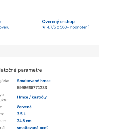
e
Overený e-shop
tovaru
★ 4,7/5 z 560+ hodnotení
atočné parametre
gória
:
Smaltované hrnce
:
5998666771233
yp
Hrnce / kastróly
uktu
:
a
:
červená
em
:
3.5 L
mer
:
24,5 cm
riál
:
smaltovaná oceľ