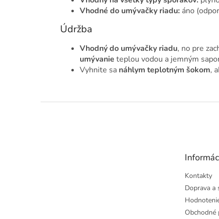
Vhodné do umývačky riadu:
áno (odpo
Údržba
Vhodný do umývačky riadu
, no pre za
umývanie
teplou vodou a jemným sapo
Vyhnite sa
náhlym teplotným šokom
, 
Z
á
p
ä
t
Informác
i
e
Kontakty
Doprava a 
Hodnoteni
Obchodné 