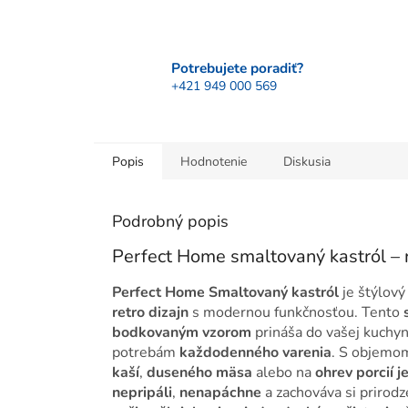
Potrebujete poradiť?
+421 949 000 569
Popis
Hodnotenie
Diskusia
Podrobný popis
Perfect Home smaltovaný kastról – 
Perfect Home Smaltovaný kastról
je štýlový
retro dizajn
s modernou funkčnosťou. Tento
bodkovaným vzorom
prináša do vašej kuchyn
potrebám
každodenného varenia
. S objem
kaší
,
duseného mäsa
alebo na
ohrev porcií j
nepripáli
,
nenapáchne
a zachováva si prirod