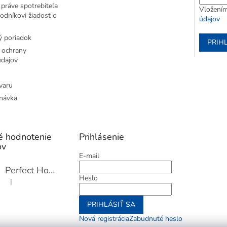
práve spotrebiteľa
Vložením
odníkovi žiadosť o
údajov
 poriadok
PRIH
 ochrany
dajov
varu
návka
é hodnotenie
Prihlásenie
ov
E-mail
Perfect Home Tĺčik na mäso so sekáčikom, 56893
Heslo
|
Hodnotenie produktu je 5 z 5 hviezdičiek.
PRIHLÁSIŤ SA
Nová registrácia
Zabudnuté heslo