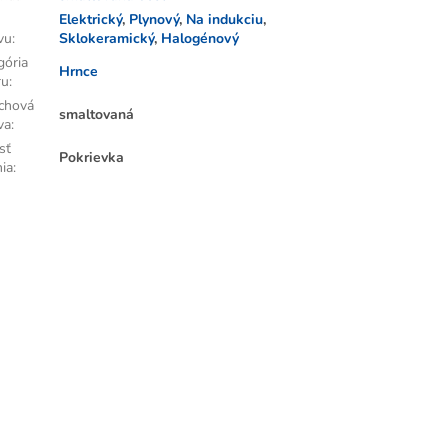
Elektrický
,
Plynový
,
Na indukciu
,
vu
:
Sklokeramický
,
Halogénový
gória
Hrnce
ru
:
chová
smaltovaná
va
:
sť
Pokrievka
nia
: