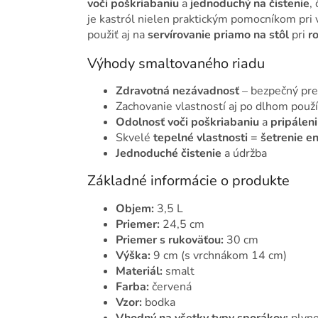
voči poškriabaniu
a
jednoduchý na čistenie
,
je kastról nielen praktickým pomocníkom pri
použiť aj na
servírovanie priamo na stôl
pri
r
Výhody smaltovaného riadu
Zdravotná nezávadnosť
– bezpečný pre
Zachovanie vlastností aj po dlhom použí
Odolnosť voči poškriabaniu
a
pripálen
Skvelé
tepelné vlastnosti
=
šetrenie e
Jednoduché čistenie
a údržba
Základné informácie o produkte
Objem:
3,5 L
Priemer:
24,5 cm
Priemer s rukoväťou:
30 cm
Výška:
9 cm (s vrchnákom 14 cm)
Materiál:
smalt
Farba:
červená
Vzor:
bodka
Vhodný na všetky typy sporákov:
plyno