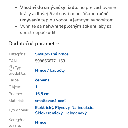
Vhodný do umývačky riadu
, no pre zachovanie
krásy a dlhšej životnosti odporúčame
ručné
umývanie
teplou vodou a jemným saponátom.
Vyhnite sa
náhlym teplotným šokom
, aby sa
smalt nepoškodil.
Dodatočné parametre
Kategória
:
Smaltované hrnce
EAN
:
5998666771158
?
Typ
Hrnce / kastróly
produktu
:
Farba
:
červená
Objem
:
1 L
Priemer
:
16,5 cm
Materiál
:
smaltovaná oceľ
Elektrický
,
Plynový
,
Na indukciu
,
Typ ohrevu
:
Sklokeramický
,
Halogénový
Kategória
Hrnce
tovaru
: