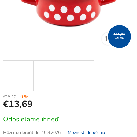
€15,10
–9 %
€15,10
–9 %
€13,69
Jednotková
Odosielame ihneď
cena:
Môžeme doručiť do:
10.8.2026
Možnosti doručenia