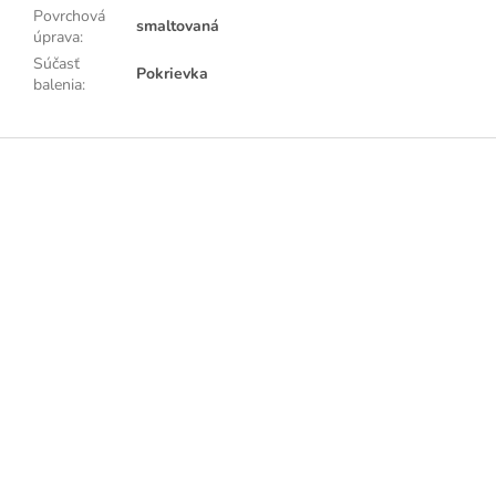
Povrchová
smaltovaná
úprava
:
Súčasť
Pokrievka
balenia
:
Z
á
p
ä
t
i
e