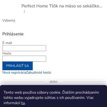
Perfect Home Tĺčik na mäso so sekáčikom, 56893
|
Hodnotenie produktu je 5 z 5 hviezdičiek.
Výborný.
Prihlásenie
E-mail
Heslo
PRIHLÁSIŤ SA
Nová registrácia
Zabudnuté heslo
alebo
Prihlásiť sa cez Google
Tento web používa súbory cookie. Ďalším prechádzaním
tohto webu vyjadrujete súhlas s ich používaním. Viac
informácií
tu
.