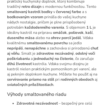
praktický kuchynský doplnok, ktorý kombinuje
tradičný
retro dizajn
s modernou funkčnosťou. Tento
smaltovaný kastról bodky
v
červenej farbe
a s
bodkovaným vzorom
prináša do vašej kuchyne
nádych nostalgie, pričom je plne prispôsobený
potrebám
každodenného varenia
. S objemom
1 L
je
ideálny kastról na prípravu
omáčok
,
polievok
,
kaší
,
duseného mäsa
alebo na
ohrev porcií jedál
. Vďaka
kvalitnému
smaltovanému povrchu
sa jedlo
nepripáli
,
nenapáchne
a zachováva si prirodzenú
chuť
aj vôňu
. Smalt je
zdravotne nezávadný
,
odolný voči
poškriabaniu
a
jednoduchý na čistenie
, čo zaručuje
dlhú životnosť
kastróla. Vďaka svojmu dizajnu je
kastról nielen praktickým pomocníkom pri varení, ale
aj pekným doplnkom kuchyne. Môžete ho použiť aj na
servírovanie priamo na stôl
pri
rodinných obedoch
aj
sviatočných príležitostiach
.
Výhody smaltovaného riadu
Zdravotná nezávadnosť
– bezpečný pre celú