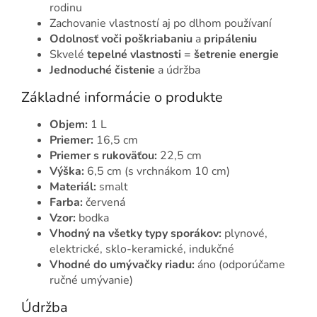
rodinu
Zachovanie vlastností aj po dlhom používaní
Odolnosť voči poškriabaniu
a
pripáleniu
Skvelé
tepelné vlastnosti
=
šetrenie energie
Jednoduché čistenie
a údržba
Základné informácie o produkte
Objem:
1 L
Priemer:
16,5 cm
Priemer s rukoväťou:
22,5 cm
Výška:
6,5 cm (s vrchnákom 10 cm)
Materiál:
smalt
Farba:
červená
Vzor:
bodka
Vhodný na všetky typy sporákov:
plynové,
elektrické, sklo-keramické, indukčné
Vhodné do umývačky riadu:
áno (odporúčame
ručné umývanie)
Údržba