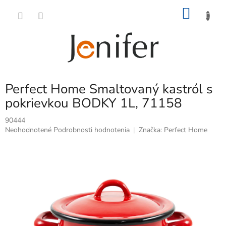
Prejsť
NÁKU
na
obsah
KOŠÍK
Perfect Home Smaltovaný kastról s
pokrievkou BODKY 1L, 71158
90444
Priemerné
Neohodnotené
Podrobnosti hodnotenia
Značka:
Perfect Home
hodnotenie
produktu
je
0,0
z
5
hviezdičiek.